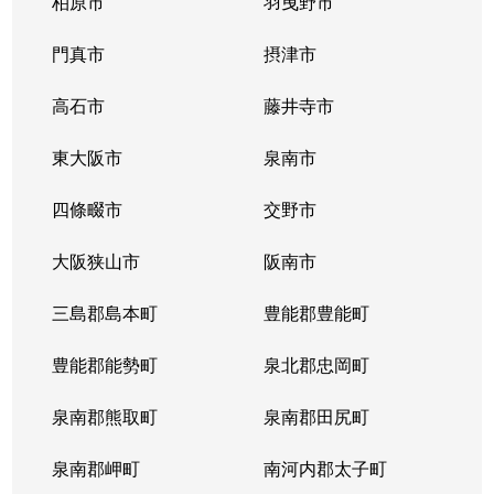
柏原市
羽曳野市
照ケ丘矢田
350万円
矢田(大阪)
徒
門真市
摂津市
照ケ丘矢田
18,000万円
矢田(大阪)
徒
高石市
藤井寺市
照ケ丘矢田
5,800万円
矢田(大阪)
徒
東大阪市
泉南市
照ケ丘矢田
900万円
矢田(大阪)
徒
四條畷市
交野市
照ケ丘矢田
1,200万円
矢田(大阪)
徒
大阪狭山市
阪南市
照ケ丘矢田
61万円
矢田(大阪)
徒
三島郡島本町
豊能郡豊能町
照ケ丘矢田
3,200万円
矢田(大阪)
徒
豊能郡能勢町
泉北郡忠岡町
照ケ丘矢田
12,000万円
矢田(大阪)
徒
泉南郡熊取町
泉南郡田尻町
中野
3,600万円
喜連瓜破
徒
泉南郡岬町
南河内郡太子町
中野
3,200万円
駒川中野
徒