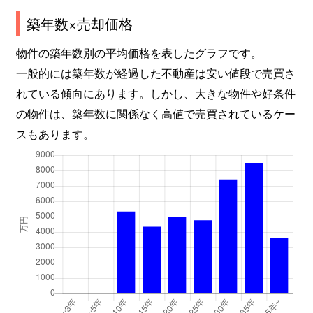
築年数×売却価格
矢田
550万円
矢田(大阪)
徒
物件の築年数別の平均価格を表したグラフです。
矢田
4,100万円
矢田(大阪)
徒
一般的には築年数が経過した不動産は安い値段で売買さ
れている傾向にあります。しかし、大きな物件や好条件
矢田
3,100万円
矢田(大阪)
徒
の物件は、築年数に関係なく高値で売買されているケー
矢田
2,700万円
矢田(大阪)
徒
スもあります。
矢田
8,700万円
矢田(大阪)
徒
山坂
1,500万円
鶴ケ丘
徒
山坂
4,000万円
鶴ケ丘
徒
山坂
2,200万円
鶴ケ丘
徒
山坂
3,800万円
南田辺
徒