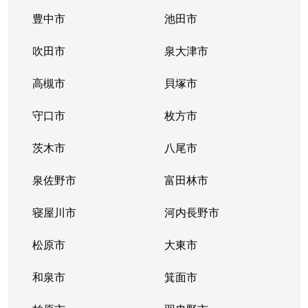
住道矢田
13,000万円
矢田(大阪)
徒
豊中市
池田市
鷹合
38,000万円
針中野
徒
吹田市
泉大津市
鷹合
高槻市
5,000万円
貝塚市
針中野
徒
守口市
枚方市
鷹合
1,200万円
針中野
徒
茨木市
八尾市
鷹合
2,700万円
針中野
徒
泉佐野市
富田林市
鷹合
5,400万円
針中野
徒
寝屋川市
河内長野市
田辺
4,600万円
田辺
徒
松原市
大東市
照ケ丘矢田
500万円
矢田(大阪)
徒
和泉市
箕面市
照ケ丘矢田
200万円
矢田(大阪)
徒