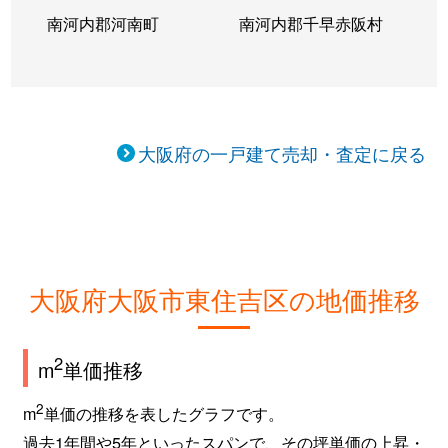
南河内郡河南町
南河内郡千早赤阪村
中野
3,600万円
針中野
徒
西今川
500万円
今川(大阪)
徒
西今川
450万円
今川(大阪)
徒
大阪府の一戸建て売却・査定に戻る
西今川
5,000万円
今川(大阪)
徒
西今川
2,500万円
今川(大阪)
徒
西今川
3,000万円
今川(大阪)
徒
大阪府大阪市東住吉区の地価推移
西今川
2,000万円
北田辺
徒
2
m
単価推移
西今川
4,700万円
北田辺
徒
2
m
単価の推移を表したグラフです。
西今川
2,200万円
駒川中野
徒
過去1年間や5年といったスパンで、その坪単価の上昇・