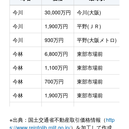
今川
30,000万円
今川(大阪)
徒
今川
1,900万円
平野(ＪＲ)
徒
今川
930万円
平野(大阪メトロ)
徒
今林
6,800万円
東部市場前
徒
今林
1,100万円
東部市場前
徒
今林
700万円
東部市場前
徒
今林
1,900万円
東部市場前
徒
北田辺
3,500万円
北田辺
徒
※出典：国土交通省不動産取引価格情報（
http
北田辺
2,500万円
北田辺
徒
s://www.reinfolib.mlit.go.jp/
）を加工して作成