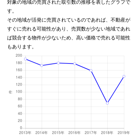
対象の地域の売買された取引数の推移を表したグラフで
東田辺
3,500万円
駒川中野
徒
す。
東田辺
5,300万円
駒川中野
徒
その地域が活発に売買されているのであれば、不動産が
すぐに売れる可能性があり、売買数が少ない地域であれ
東田辺
3,300万円
針中野
徒
ば競合する物件が少ないため、高い価格で売れる可能性
もあります。
南田辺
3,300万円
鶴ケ丘
徒
南田辺
3,200万円
鶴ケ丘
徒
南田辺
21,000万円
針中野
徒
南田辺
19,000万円
南田辺
徒
南田辺
5,300万円
南田辺
徒
矢田
2,800万円
矢田(大阪)
徒
矢田
9,900万円
矢田(大阪)
徒