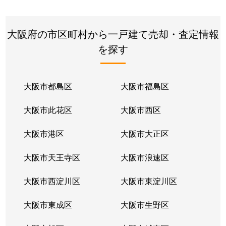
駒川
2,300万円
針中野
徒
駒川
9,900万円
針中野
徒
大阪府の市区町村から一戸建て売却・査定情報
を探す
駒川
3,500万円
針中野
徒
駒川
3,400万円
針中野
徒
大阪市都島区
大阪市福島区
住道矢田
750万円
喜連瓜破
徒
大阪市此花区
大阪市西区
住道矢田
21,000万円
矢田(大阪)
徒
大阪市港区
大阪市大正区
住道矢田
3,100万円
矢田(大阪)
徒
大阪市天王寺区
大阪市浪速区
住道矢田
15,000万円
矢田(大阪)
徒
大阪市西淀川区
大阪市東淀川区
住道矢田
550万円
矢田(大阪)
徒
大阪市東成区
大阪市生野区
住道矢田
430万円
矢田(大阪)
徒