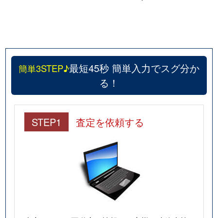
湯里
14,000万円
針中野
徒
湯里
980万円
針中野
徒
湯里
3,500万円
針中野
徒
最短45秒 簡単入力でスグ分か
簡単3STEP♪
湯里
2,000万円
矢田(大阪)
徒
る！
STEP1
査定を依頼する