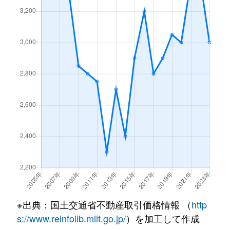
公園南矢田
100万円
矢田(大阪)
徒
公園南矢田
3,100万円
矢田(大阪)
徒
公園南矢田
3,800万円
矢田(大阪)
徒
公園南矢田
4,300万円
矢田(大阪)
徒
駒川
6,000万円
北田辺
徒
駒川
22,000万円
北田辺
徒
駒川
2,600万円
駒川中野
徒
駒川
1,700万円
駒川中野
徒
※出典：国土交通省不動産取引価格情報 （
http
駒川
1,500万円
駒川中野
徒
s://www.reinfolib.mlit.go.jp/
）を加工して作成