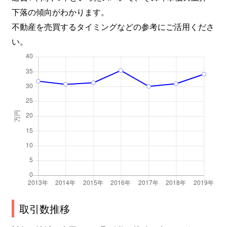
下落の傾向がわかります。
西今川
3,600万円
駒川中野
徒
不動産を売買するタイミングなどの参考にご活用くださ
西今川
3,900万円
駒川中野
徒
い。
針中野
1,800万円
駒川中野
徒
針中野
5,200万円
駒川中野
徒
針中野
11,000万円
駒川中野
徒
針中野
2,600万円
針中野
徒
東田辺
1,700万円
駒川中野
徒
東田辺
6,300万円
駒川中野
徒
東田辺
1,300万円
駒川中野
徒
取引数推移