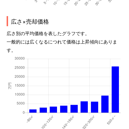
湯里
1,500万円
針中野
徒
広さ×売却価格
湯里
200万円
針中野
徒
広さ別の平均価格を表したグラフです。
湯里
12,000万円
針中野
徒
一般的には広くなるにつれて価格は上昇傾向にありま
湯里
1,700万円
針中野
徒
す。
湯里
4,900万円
針中野
徒
湯里
560万円
針中野
徒
湯里
2,800万円
針中野
徒
湯里
2,900万円
針中野
徒
湯里
1,600万円
針中野
徒