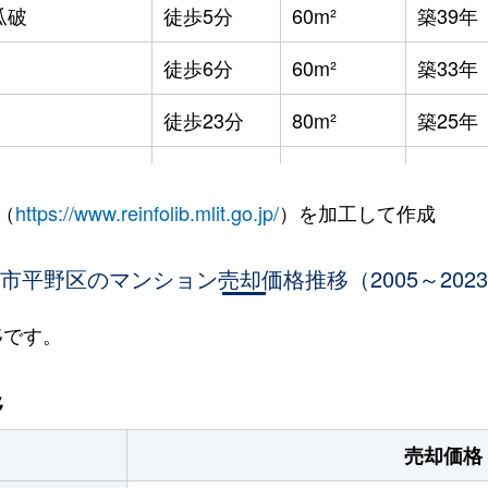
瓜破
徒歩5分
60m²
築39年
徒歩6分
60m²
築33年
徒歩23分
80m²
築25年
加美北
徒歩7分
60m²
築38年
（
https://www.reinfolib.mlit.go.jp/
）を加工して作成
加美北
徒歩5分
80m²
築25年
市平野区のマンション売却価格推移（2005～202
徒歩9分
60m²
築34年
徒歩6分
40m²
築49年
移です。
徒歩15分
50m²
築37年
移
徒歩10分
65m²
築44年
売却価格
瓜破
徒歩2分
70m²
築26年