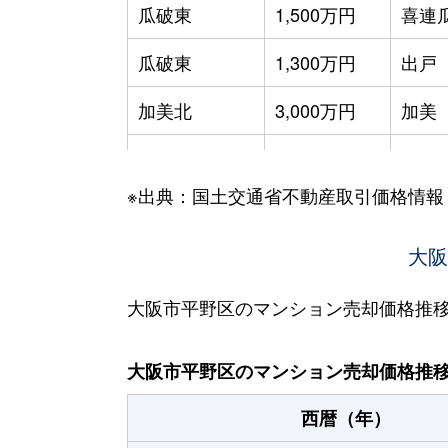
瓜破東
1,500万円
喜連
瓜破東
1,300万円
出戸
加美北
3,000万円
加美
加美北
1,200万円
衣摺
※出典：国土交通省不動産取引価格情報
加美北
2,700万円
衣摺
加美鞍作
1,500万円
加美
大阪
加美西
250万円
加美
大阪市平野区のマンション売却価格推
加美東
1,800万円
加美
大阪市平野区のマンション売却価格推
加美南
850万円
加美
西暦（年）
喜連
2,000万円
喜連