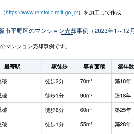
 （
https://www.reinfolib.mlit.go.jp/
）を加工して作成
阪市平野区のマンション売却事例（2023年1～12
野区のマンション売却事例です。
最寄駅
駅徒歩
専有面積
築年数
瓜破
徒歩2分
70m²
築18年
瓜破
徒歩1分
90m²
築18年
瓜破
徒歩6分
60m²
築25年
瓜破
徒歩1分
55m²
築28年