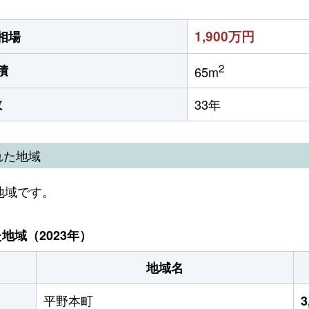
1,900万円
相場
2
積
65m
数
33年
れた地域
地域です。
域（2023年）
地域名
平野本町
3