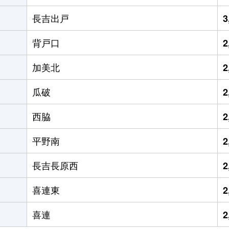
長吉出戸
3
背戸口
2
加美北
2
瓜破
2
西脇
2
平野南
2
長吉長原西
2
喜連東
2
喜連
2