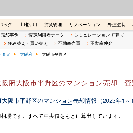
ーズ株式会社（東証グロース上
初めての方へ
ビスです 証券コード：4445
バック
土地活用
賃貸管理
リノベーション
外壁塗装
ライン講座
リビンマガジンBiz
不動産売却ご相談デスク
別売却事例
査定利用者データ
シミュレーション 戸建て
住み替え・買い替え
不動産売買
不動産仲介
・査定
大阪府
大阪市平野区
大阪府大阪市平野区のマンション売却・査
大阪市平野区のマンション売却情報（2023年1～
却相場です。すべて中央値をもとに算出しています。