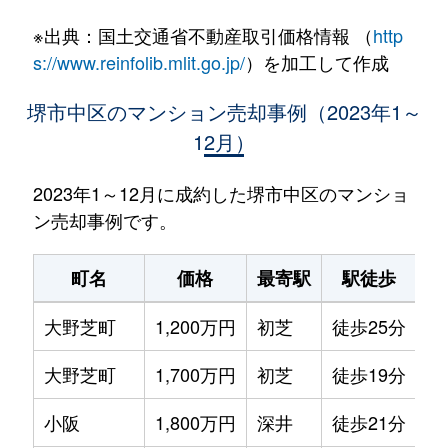
※出典：国土交通省不動産取引価格情報 （
http
s://www.reinfolib.mlit.go.jp/
）を加工して作成
堺市中区のマンション売却事例（2023年1～
12月）
2023年1～12月に成約した堺市中区のマンショ
ン売却事例です。
町名
価格
最寄駅
駅徒歩
専
大野芝町
1,200万円
初芝
徒歩25分
65
大野芝町
1,700万円
初芝
徒歩19分
75
小阪
1,800万円
深井
徒歩21分
65