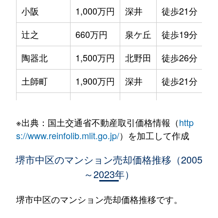
小阪
1,000万円
深井
徒歩21分
70
辻之
660万円
泉ケ丘
徒歩19分
60
陶器北
1,500万円
北野田
徒歩26分
75
土師町
1,900万円
深井
徒歩21分
95
八田北町
950万円
深井
徒歩20分
65
※出典：国土交通省不動産取引価格情報（
http
深井沢町
1,500万円
深井
徒歩8分
65
s://www.reinfolib.mlit.go.jp/
）を加工して作成
深井畑山町
1,600万円
深井
徒歩16分
70
堺市中区のマンション売却価格推移（2005
～2023年）
深井東町
1,200万円
深井
徒歩8分
60
深井水池町
3,100万円
深井
徒歩9分
85
堺市中区のマンション売却価格推移です。