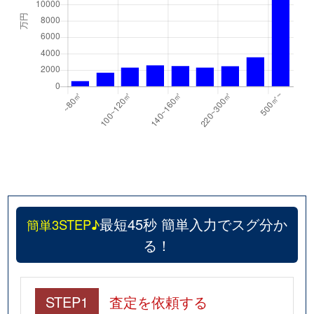
最短45秒 簡単入力でスグ分か
簡単3STEP♪
る！
STEP1
査定を依頼する