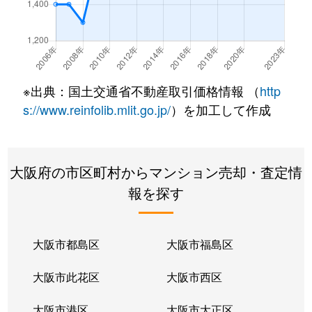
津久野町
4,100万円
津久野
徒歩3
津久野町
3,800万円
津久野
徒歩3
津久野町
2,000万円
津久野
徒歩3
※出典：国土交通省不動産取引価格情報 （
http
津久野町
3,700万円
津久野
徒歩3
s://www.reinfolib.mlit.go.jp/
）を加工して作成
津久野町
2,500万円
津久野
徒歩6
大阪府の市区町村からマンション売却・査定情
津久野町
2,200万円
津久野
徒歩3
報を探す
津久野町
2,900万円
津久野
徒歩3
浜寺石津町中
730万円
石津川
徒歩7
大阪市都島区
大阪市福島区
浜寺石津町東
950万円
石津川
徒歩11
大阪市此花区
大阪市西区
浜寺公園町
2,500万円
浜寺公園
徒歩1
大阪市港区
大阪市大正区