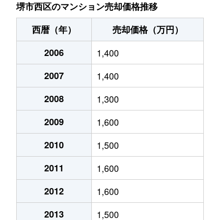
上野芝向ヶ丘町
2,900万円
上野芝
徒歩4
堺市西区のマンション売却価格推移
鳳北町
1,200万円
鳳
徒歩13
西暦（年）
売却価格（万円）
鳳北町
1,900万円
津久野
徒歩10
2006
1,400
鳳北町
2,100万円
津久野
徒歩10
2007
1,400
鳳北町
1,600万円
津久野
徒歩10
2008
1,300
鳳西町
1,200万円
鳳
徒歩11
2009
1,600
鳳西町
220万円
鳳
徒歩7
2010
1,500
2011
1,600
鳳西町
1,600万円
鳳
徒歩6
2012
1,600
鳳東町
1,600万円
鳳
徒歩11
2013
1,500
鳳東町
2,300万円
鳳
徒歩10