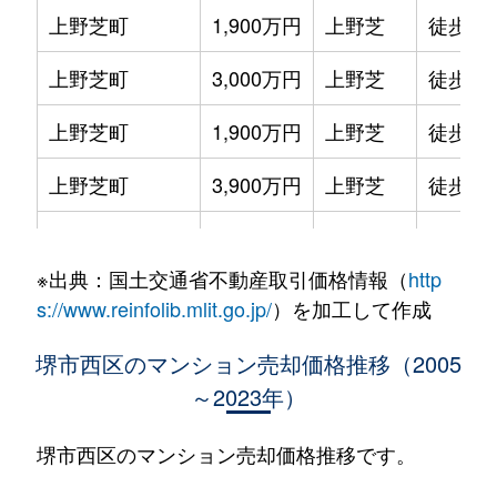
上野芝町
1,900万円
上野芝
徒歩2
上野芝町
3,000万円
上野芝
徒歩4
上野芝町
1,900万円
上野芝
徒歩6
上野芝町
3,900万円
上野芝
徒歩4
上野芝町
2,900万円
上野芝
徒歩7
※出典：国土交通省不動産取引価格情報（
http
上野芝町
3,200万円
上野芝
徒歩7
s://www.reinfolib.mlit.go.jp/
）を加工して作成
上野芝町
1,400万円
津久野
徒歩14
堺市西区のマンション売却価格推移（2005
～2023年）
上野芝向ヶ丘町
920万円
上野芝
徒歩9
上野芝向ヶ丘町
1,300万円
上野芝
徒歩9
堺市西区のマンション売却価格推移です。