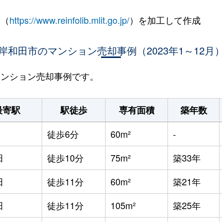
 （
https://www.reinfolib.mlit.go.jp/
）を加工して作成
岸和田市のマンション売却事例（2023年1～12月
のマンション売却事例です。
最寄駅
駅徒歩
専有面積
築年数
徒歩6分
60m²
-
田
徒歩10分
75m²
築33年
田
徒歩11分
60m²
築21年
田
徒歩11分
105m²
築25年