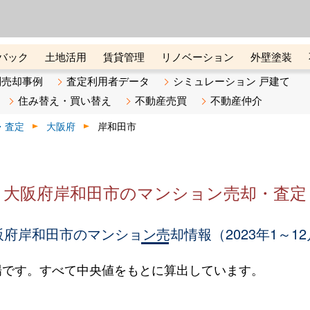
ーズ株式会社（東証グロース上
初めての方へ
ビスです 証券コード：4445
バック
土地活用
賃貸管理
リノベーション
外壁塗装
ライン講座
リビンマガジンBiz
不動産売却ご相談デスク
別売却事例
査定利用者データ
シミュレーション 戸建て
住み替え・買い替え
不動産売買
不動産仲介
・査定
大阪府
岸和田市
大阪府岸和田市のマンション売却・査定
阪府岸和田市のマンション売却情報（2023年1～12
場です。すべて中央値をもとに算出しています。