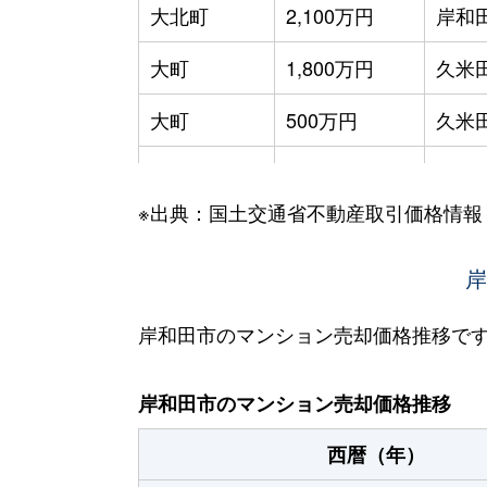
大北町
2,100万円
岸和
大町
1,800万円
久米
大町
500万円
久米
大町
1,200万円
久米
※出典：国土交通省不動産取引価格情報
上野町東
100万円
和泉
上松町
700万円
東岸
岸
加守町
950万円
春木
岸和田市のマンション売却価格推移で
極楽寺町
980万円
東岸
岸和田市のマンション売却価格推移
小松里町
1,300万円
久米
西暦（年）
小松里町
1,300万円
下松(