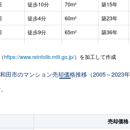
田
徒歩10分
70m²
築15年
田
徒歩4分
60m²
築23年
田
徒歩9分
65m²
築36年
田
徒歩5分
65m²
築23年
（
https://www.reinfolib.mlit.go.jp/
）を加工して作成
大宮
徒歩3分
20m²
築34年
和田
和田市のマンション売却価格推移（2005～2023
徒歩13分
60m²
築30年
徒歩7分
65m²
築29年
す。
和田
徒歩18分
55m²
築36年
田
徒歩13分
65m²
築20年
売却価格
大阪)
徒歩10分
65m²
築20年