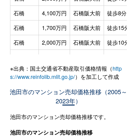
石橋
4,100万円
石橋阪大前
徒歩8分
石橋
1,700万円
石橋阪大前
徒歩15分
石橋
2,000万円
石橋阪大前
徒歩10分
宇保町
2,100万円
池田(大阪)
徒歩11分
※出典：国土交通省不動産取引価格情報（
http
呉服町
3,900万円
池田(大阪)
徒歩3分
s://www.reinfolib.mlit.go.jp/
）を加工して作成
神田
1,200万円
池田(大阪)
徒歩14分
池田市のマンション売却価格推移（2005～
2023年）
栄本町
4,400万円
池田(大阪)
徒歩4分
栄町
4,300万円
池田(大阪)
徒歩2分
池田市のマンション売却価格推移です。
五月丘
300万円
池田(大阪)
徒歩14分
池田市のマンション売却価格推移