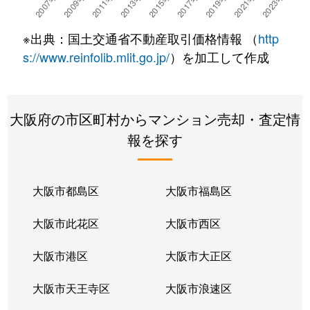
伏尾町
1,200万円
池田(大阪)
徒歩1時間1
※出典：国土交通省不動産取引価格情報 （
http
満寿美町
4,000万円
池田(大阪)
徒歩6分
s://www.reinfolib.mlit.go.jp/
）を加工して作成
満寿美町
5,400万円
池田(大阪)
徒歩4分
大阪府の市区町村からマンション売却・査定情
満寿美町
3,900万円
池田(大阪)
徒歩4分
報を探す
室町
3,900万円
池田(大阪)
徒歩4分
桃園
3,400万円
池田(大阪)
徒歩8分
大阪市都島区
大阪市福島区
大阪市此花区
大阪市西区
大阪市港区
大阪市大正区
大阪市天王寺区
大阪市浪速区