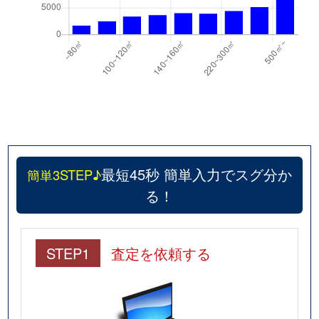
最短45秒 簡単入力でスグ分か
簡単3STEP♪
る！
STEP1
査定を依頼する