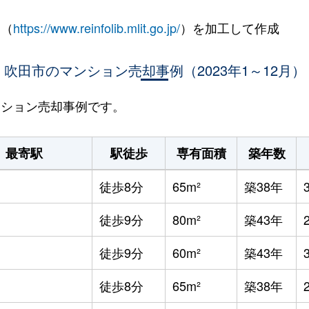
 （
https://www.reinfolib.mlit.go.jp/
）を加工して作成
吹田市のマンション売却事例（2023年1～12月）
マンション売却事例です。
最寄駅
駅徒歩
専有面積
築年数
辺
徒歩8分
65m²
築38年
辺
徒歩9分
80m²
築43年
辺
徒歩9分
60m²
築43年
辺
徒歩8分
65m²
築38年