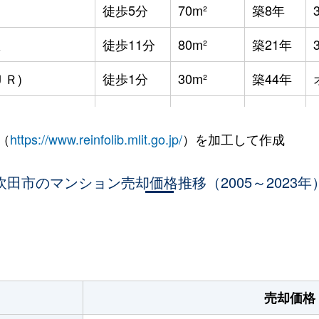
辺
徒歩5分
70m²
築8年
里
徒歩11分
80m²
築21年
ＪＲ)
徒歩1分
30m²
築44年
阪急)
徒歩5分
75m²
築9年
（
https://www.reinfolib.mlit.go.jp/
）を加工して作成
徒歩6分
60m²
築49年
吹田市のマンション売却価格推移（2005～2023年
徒歩15分
70m²
築22年
-
徒歩6分
70m²
築43年
。
徒歩7分
60m²
築21年
徒歩4分
60m²
築22年
売却価格
徒歩6分
75m²
築49年