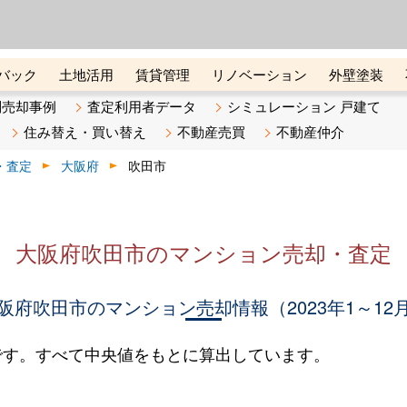
ーズ株式会社（東証グロース上
初めての方へ
ビスです 証券コード：4445
バック
土地活用
賃貸管理
リノベーション
外壁塗装
ライン講座
リビンマガジンBiz
不動産売却ご相談デスク
別売却事例
査定利用者データ
シミュレーション 戸建て
住み替え・買い替え
不動産売買
不動産仲介
・査定
大阪府
吹田市
大阪府吹田市のマンション売却・査定
阪府吹田市のマンション売却情報（2023年1～12
です。すべて中央値をもとに算出しています。