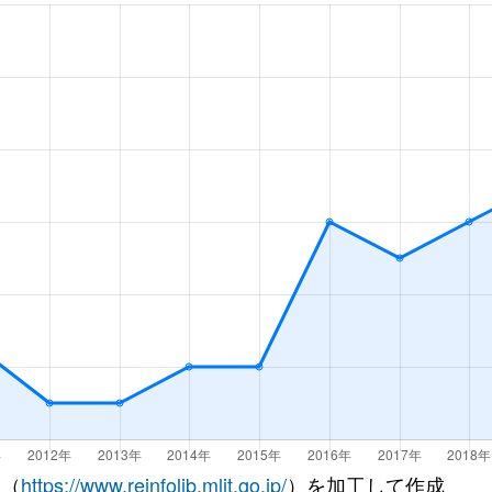
徒歩5分
20m²
築10年
徒歩7分
65m²
築44年
徒歩5分
55m²
築19年
-
徒歩5分
20m²
築10年
徒歩10分
85m²
築14年
徒歩6分
75m²
築23年
-
徒歩6分
70m²
築25年
徒歩9分
70m²
築16年
徒歩5分
25m²
築10年
 （
https://www.reinfolib.mlit.go.jp/
）を加工して作成
徒歩6分
75m²
築20年
-