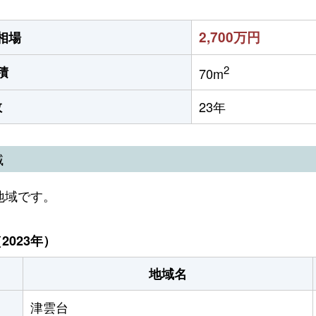
2,700万円
相場
2
積
70m
数
23年
域
地域です。
023年）
地域名
津雲台