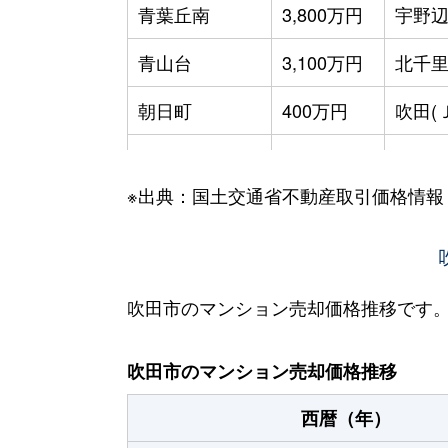
青葉丘南
3,800万円
宇野
青山台
3,100万円
北千
朝日町
400万円
吹田(
泉町
4,200万円
吹田(
※出典：国土交通省不動産取引価格情報
江坂町
1,800万円
江坂
江坂町
3,900万円
江坂
江坂町
2,000万円
江坂
吹田市のマンション売却価格推移です
江坂町
3,600万円
江坂
吹田市のマンション売却価格推移
江坂町
4,200万円
江坂
西暦（年）
江坂町
1,800万円
江坂