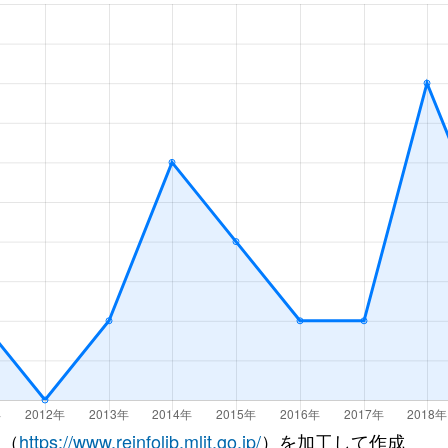
徒歩4分
60m²
築16年
3Ｌ
徒歩8分
70m²
築49年
2Ｌ
徒歩8分
70m²
築49年
3Ｌ
徒歩9分
55m²
築49年
2Ｌ
徒歩9分
70m²
築49年
-
徒歩4分
90m²
築16年
-
徒歩10分
85m²
築25年
4Ｌ
徒歩20分
75m²
築16年
3Ｌ
徒歩45分
90m²
築20年
4Ｌ
 （
https://www.reinfolib.mlit.go.jp/
）を加工して作成
徒歩23分
80m²
築28年
4Ｌ