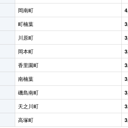
岡南町
4
町楠葉
3
川原町
3
岡本町
3
香里園町
3
南楠葉
3
磯島南町
3
天之川町
3
高塚町
3