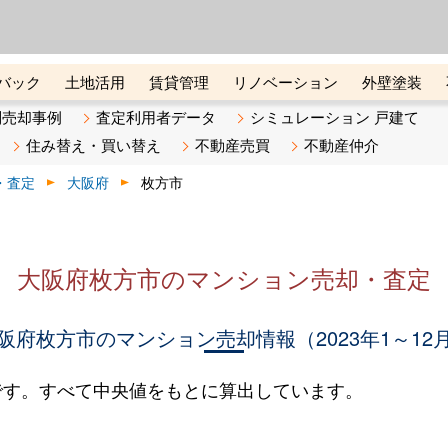
ーズ株式会社（東証グロース上
初めての方へ
ビスです 証券コード：4445
バック
土地活用
賃貸管理
リノベーション
外壁塗装
ライン講座
リビンマガジンBiz
不動産売却ご相談デスク
別売却事例
査定利用者データ
シミュレーション 戸建て
住み替え・買い替え
不動産売買
不動産仲介
・査定
大阪府
枚方市
大阪府枚方市のマンション売却・査定
阪府枚方市のマンション売却情報（2023年1～12
です。すべて中央値をもとに算出しています。