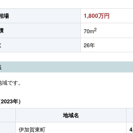
1,800万円
相場
2
積
70m
数
26年
域
地域です。
023年）
地域名
伊加賀東町
4