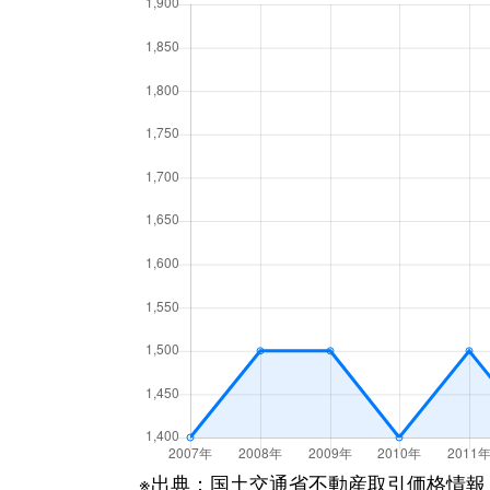
楠葉花園町
4,400万円
樟葉
楠葉花園町
2,500万円
樟葉
楠葉花園町
1,700万円
樟葉
楠葉花園町
1,000万円
樟葉
楠葉花園町
1,600万円
樟葉
楠葉花園町
6,800万円
樟葉
香里園町
3,500万円
香里園
香里ケ丘
2,000万円
光善寺
香里ケ丘
2,300万円
香里園
※出典：国土交通省不動産取引価格情報
香里ケ丘
2,300万円
香里園