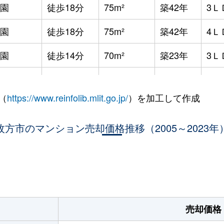
園
徒歩18分
75m²
築42年
3Ｌ
園
徒歩18分
75m²
築42年
4Ｌ
園
徒歩14分
70m²
築23年
3Ｌ
園
徒歩11分
75m²
築23年
3Ｌ
（
https://www.reinfolib.mlit.go.jp/
）を加工して作成
園
徒歩19分
95m²
築23年
4Ｌ
園
枚方市のマンション売却価格推移（2005～2023年
徒歩16分
75m²
築21年
3Ｌ
園
徒歩18分
75m²
築42年
3Ｌ
。
園
徒歩1分
75m²
築10年
3Ｌ
徒歩45分
70m²
築25年
2Ｌ
売却価格
徒歩45分
70m²
築25年
3Ｌ