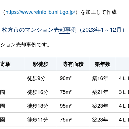
 （
https://www.reinfolib.mlit.go.jp/
）を加工して作成
枚方市のマンション売却事例（2023年1～12月）
マンション売却事例です。
最寄駅
駅徒歩
専有面積
築年数
徒歩9分
90m²
築16年
4Ｌ
園
徒歩16分
75m²
築21年
3Ｌ
園
徒歩18分
95m²
築23年
4Ｌ
園
徒歩11分
75m²
築23年
4Ｌ