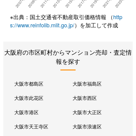
沢良宜西
2,400万円
南茨木
徒歩4
※出典：国土交通省不動産取引価格情報 （
http
沢良宜西
2,900万円
南茨木
徒歩14
s://www.reinfolib.mlit.go.jp/
）を加工して作成
下中条町
5,000万円
茨木
徒歩10
大阪府の市区町村からマンション売却・査定情
下穂積
350万円
茨木
徒歩9
報を探す
下穂積
1,700万円
茨木
徒歩19
下穂積
1,500万円
茨木
徒歩9
大阪市都島区
大阪市福島区
下穂積
500万円
宇野辺
徒歩8
大阪市此花区
大阪市西区
下穂積
1,800万円
宇野辺
徒歩8
大阪市港区
大阪市大正区
庄
4,400万円
ＪＲ総持寺
徒歩3
大阪市天王寺区
大阪市浪速区