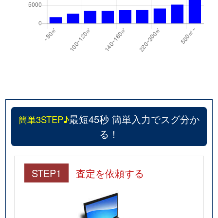
東奈良
2,500万円
南茨木
徒歩6
東奈良
2,500万円
南茨木
徒歩2
平田
2,000万円
茨木市
徒歩26
平田
1,100万円
茨木市
徒歩26
平田
2,300万円
茨木市
徒歩24
最短45秒 簡単入力でスグ分か
簡単3STEP♪
平田
1,300万円
茨木市
徒歩26
る！
藤の里
800万円
茨木
徒歩45
STEP1
査定を依頼する
松ケ本町
1,900万円
茨木
徒歩6
美沢町
2,200万円
南茨木
徒歩7