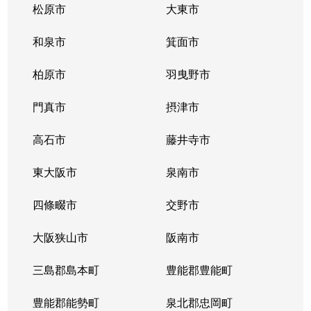
松原市
大東市
末広町
1,600万円
茨木市
徒歩6
和泉市
箕面市
末広町
1,200万円
茨木市
徒歩6
柏原市
羽曳野市
総持寺駅前町
850万円
総持寺
徒歩2
門真市
摂津市
総持寺駅前町
1,600万円
総持寺
徒歩3
高石市
藤井寺市
大正町
2,600万円
沢良宜
徒歩14
東大阪市
泉南市
大正町
2,500万円
千里丘
徒歩12
四條畷市
交野市
竹橋町
6,100万円
茨木市
徒歩5
大阪狭山市
阪南市
竹橋町
5,100万円
茨木市
徒歩5
三島郡島本町
豊能郡豊能町
田中町
3,600万円
茨木市
徒歩20
豊能郡能勢町
泉北郡忠岡町