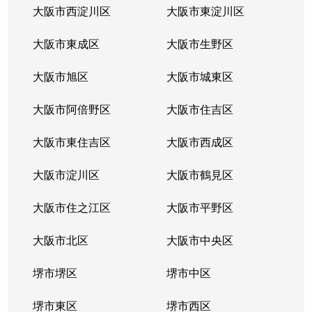
庄
4,200万円
ＪＲ総持寺
徒歩3
大阪市西淀川区
大阪市東淀川区
庄
3,200万円
ＪＲ総持寺
徒歩5
大阪市東成区
大阪市生野区
庄
3,800万円
総持寺
徒歩5
大阪市旭区
大阪市城東区
白川
1,000万円
茨木市
徒歩45
大阪市阿倍野区
大阪市住吉区
白川
2,000万円
茨木市
徒歩45
大阪市東住吉区
大阪市西成区
白川
1,900万円
茨木市
徒歩45
大阪市淀川区
大阪市鶴見区
白川
1,300万円
茨木市
徒歩45
大阪市住之江区
大阪市平野区
白川
大阪市北区
950万円
大阪市中央区
茨木市
徒歩45
堺市堺区
堺市中区
白川
2,000万円
総持寺
徒歩45
堺市東区
堺市西区
城の前町
3,800万円
ＪＲ総持寺
徒歩18