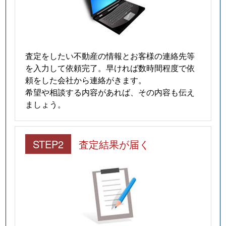
美沢町
2,100万円
南茨木
徒歩9
美沢町
1,900万円
南茨木
徒歩5
美沢町
2,300万円
南茨木
徒歩6
査定をしたい不動産の情報とお客様の連絡先等
を入力して依頼完了。早ければ数時間程度で依
美沢町
2,900万円
南茨木
徒歩5
頼をした会社から連絡がきます。
希望や相談する内容があれば、その内容も伝え
美沢町
960万円
南茨木
徒歩6
ましょう。
美沢町
2,400万円
南茨木
徒歩8
STEP2
査定結果が届く
三島町
2,200万円
ＪＲ総持寺
徒歩5
三島町
1,800万円
ＪＲ総持寺
徒歩5
水尾
1,200万円
茨木市
徒歩19
水尾
2,100万円
茨木市
徒歩19