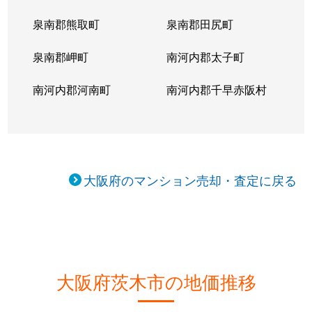
田中町
3,100万円
ＪＲ総持寺
徒歩12
泉南郡熊取町
泉南郡田尻町
田中町
3,800万円
ＪＲ総持寺
徒歩13
泉南郡岬町
南河内郡太子町
玉櫛
3,200万円
南茨木
徒歩14
南河内郡河南町
南河内郡千早赤阪村
天王
350万円
南茨木
徒歩9
天王
4,000万円
南茨木
徒歩5
天王
1,700万円
南茨木
徒歩2
大阪府のマンション売却・査定に戻る
天王
2,500万円
南茨木
徒歩2
天王
3,700万円
南茨木
徒歩4
豊原町
1,900万円
茨木
徒歩45
大阪府茨木市の地価推移
豊原町
2,500万円
茨木
徒歩45