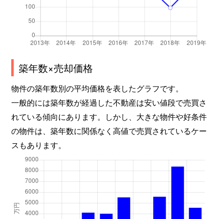
西駅前町
5,400万円
茨木
徒歩5
西駅前町
1,900万円
茨木
徒歩3
西駅前町
800万円
茨木
徒歩1
築年数×売却価格
西河原
2,800万円
ＪＲ総持寺
徒歩7
物件の築年数別の平均価格を表したグラフです。
橋の内
3,000万円
総持寺
徒歩8
一般的には築年数が経過した不動産は安い値段で売買さ
れている傾向にあります。しかし、大きな物件や好条件
東太田
700万円
ＪＲ総持寺
徒歩12
の物件は、築年数に関係なく高値で売買されているケー
スもあります。
東太田
760万円
ＪＲ総持寺
徒歩12
東太田
1,600万円
ＪＲ総持寺
徒歩14
東太田
1,800万円
ＪＲ総持寺
徒歩12
東太田
1,200万円
ＪＲ総持寺
徒歩12