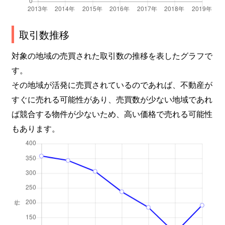
奈良町
1,600万円
茨木
徒歩18
取引数推移
奈良町
3,000万円
茨木市
徒歩11
対象の地域の売買された取引数の推移を表したグラフで
奈良町
2,900万円
南茨木
徒歩10
す。
その地域が活発に売買されているのであれば、不動産が
西駅前町
1,300万円
茨木
徒歩2
すぐに売れる可能性があり、売買数が少ない地域であれ
西駅前町
880万円
茨木
徒歩1
ば競合する物件が少ないため、高い価格で売れる可能性
もあります。
西駅前町
1,400万円
茨木
徒歩3
西駅前町
1,100万円
茨木
徒歩1
西駅前町
2,300万円
茨木
徒歩6
西駅前町
1,700万円
茨木
徒歩1