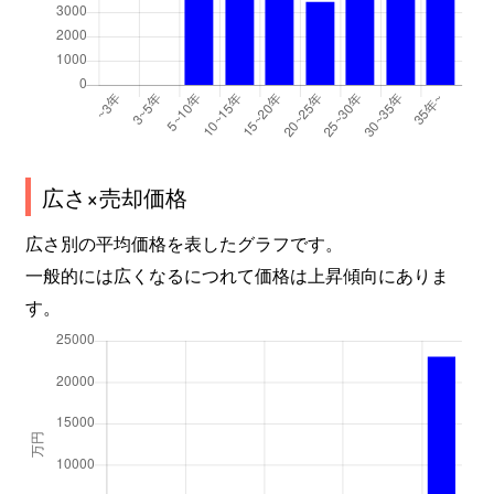
東太田
1,600万円
摂津富田
徒歩18
東中条町
3,500万円
茨木
徒歩11
東中条町
4,200万円
茨木
徒歩14
広さ×売却価格
東中条町
4,500万円
茨木
徒歩9
広さ別の平均価格を表したグラフです。
東中条町
5,800万円
茨木市
徒歩11
一般的には広くなるにつれて価格は上昇傾向にありま
す。
東中条町
4,700万円
茨木市
徒歩16
東中条町
3,900万円
茨木市
徒歩16
東奈良
2,400万円
南茨木
徒歩6
東奈良
2,500万円
南茨木
徒歩6