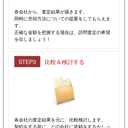
水尾
1,500万円
茨木市
徒歩20
各会社から、査定結果が届きます。
同時に売却方法についての提案をしてもらえま
水尾
1,300万円
茨木市
徒歩19
す。
正確な金額を把握する場合は、訪問査定の希望
水尾
850万円
茨木市
徒歩25
を出しましょう！
南安威
550万円
茨木
徒歩45
STEP3
比較＆検討する
南春日丘
2,100万円
茨木
徒歩45
美穂ケ丘
5,000万円
阪大病院前
徒歩11
美穂ケ丘
2,000万円
阪大病院前
徒歩8
美穂ケ丘
2,900万円
阪大病院前
徒歩11
各会社の査定結果を元に、比較検討します。
美穂ケ丘
1,800万円
阪大病院前
徒歩8
契約をする前に、どの会社に依頼をするかしっ