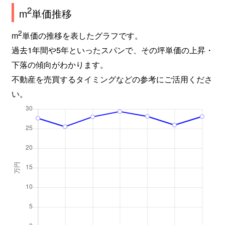
2
m
単価推移
豊原町
3,600万円
茨木
徒歩45
2
m
単価の推移を表したグラフです。
豊原町
2,300万円
茨木
徒歩45
過去1年間や5年といったスパンで、その坪単価の上昇・
下落の傾向がわかります。
中津町
4,700万円
茨木市
徒歩5
不動産を売買するタイミングなどの参考にご活用くださ
中穂積
2,500万円
茨木
徒歩9
い。
中穂積
3,800万円
茨木
徒歩15
中穂積
1,400万円
茨木
徒歩10
中穂積
4,300万円
茨木
徒歩7
中穂積
3,000万円
茨木
徒歩14
奈良町
4,000万円
茨木
徒歩12