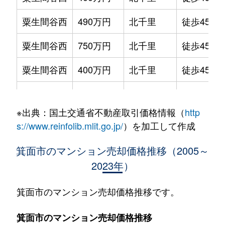
粟生間谷西
490万円
北千里
徒歩45分
粟生間谷西
750万円
北千里
徒歩45分
粟生間谷西
400万円
北千里
徒歩45分
粟生間谷西
430万円
北千里
徒歩45分
※出典：国土交通省不動産取引価格情報（
http
粟生間谷西
1,000万円
北千里
徒歩45分
s://www.reinfolib.mlit.go.jp/
）を加工して作成
粟生間谷西
300万円
北千里
徒歩45分
箕面市のマンション売却価格推移（2005～
2023年）
粟生間谷西
470万円
北千里
徒歩45分
粟生間谷西
370万円
千里中央
徒歩1時間
箕面市のマンション売却価格推移です。
粟生間谷西
500万円
千里中央
徒歩1時間
箕面市のマンション売却価格推移