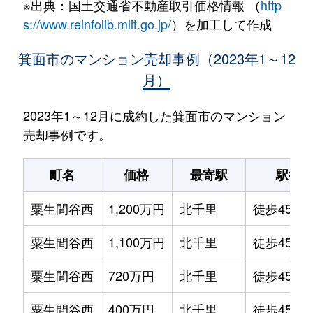
※出典：国土交通省不動産取引価格情報 （
http
s://www.reinfolib.mlit.go.jp/
）を加工して作成
箕面市のマンション売却事例（2023年1～12
月）
2023年1～12月に成約した箕面市のマンション
売却事例です。
町名
価格
最寄駅
駅徒
粟生間谷西
1,200万円
北千里
徒歩45分
粟生間谷西
1,100万円
北千里
徒歩45分
粟生間谷西
720万円
北千里
徒歩45分
粟生間谷西
400万円
北千里
徒歩45分