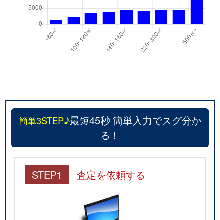
最短45秒 簡単入力でスグ分か
簡単3STEP♪
る！
STEP1
査定を依頼する