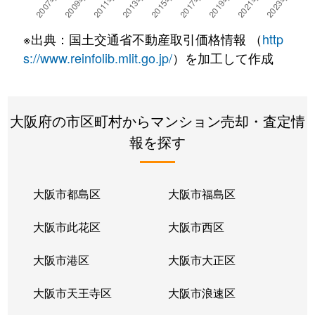
如意谷
4,000万円
箕面
徒歩23分
※出典：国土交通省不動産取引価格情報 （
http
如意谷
740万円
箕面
徒歩16分
s://www.reinfolib.mlit.go.jp/
）を加工して作成
半町
1,800万円
桜井(大阪)
徒歩8分
大阪府の市区町村からマンション売却・査定情
牧落
2,800万円
牧落
徒歩9分
報を探す
牧落
2,700万円
牧落
徒歩9分
牧落
3,200万円
牧落
徒歩13分
大阪市都島区
大阪市福島区
箕面
1,100万円
箕面
徒歩8分
大阪市此花区
大阪市西区
箕面
5,000万円
箕面
徒歩3分
大阪市港区
大阪市大正区
箕面
3,000万円
箕面
徒歩3分
大阪市天王寺区
大阪市浪速区