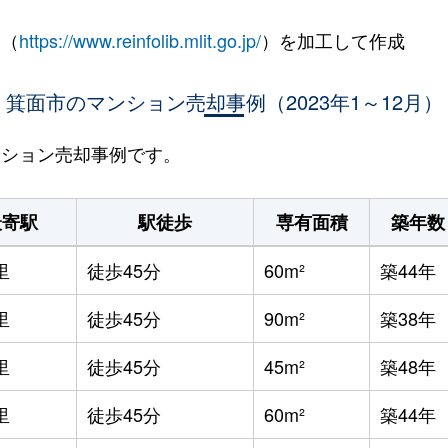
 （
https://www.reinfolib.mlit.go.jp/
）を加工して作成
箕面市のマンション売却事例（2023年1～12月）
マンション売却事例です。
最寄駅
駅徒歩
専有面積
築年数
里
徒歩45分
60m²
築44年
里
徒歩45分
90m²
築38年
里
徒歩45分
45m²
築48年
里
徒歩45分
60m²
築44年