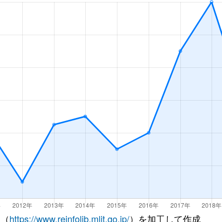
中央
徒歩22分
95m²
築19年
中央
徒歩21分
105m²
築43年
中央
徒歩21分
75m²
築20年
中央
徒歩17分
70m²
築19年
中央
徒歩20分
70m²
築18年
中央
徒歩18分
80m²
築19年
中央
徒歩45分
50m²
築50年
徒歩29分
95m²
築34年
徒歩23分
95m²
築18年
 （
https://www.reinfolib.mlit.go.jp/
）を加工して作成
徒歩23分
110m²
築18年