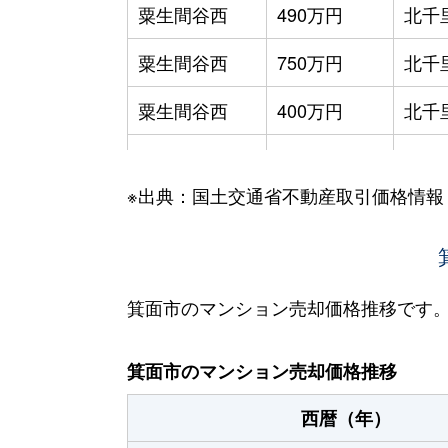
粟生間谷西
490万円
北千
粟生間谷西
750万円
北千
粟生間谷西
400万円
北千
粟生間谷西
430万円
北千
※出典：国土交通省不動産取引価格情報
粟生間谷西
1,000万円
北千
粟生間谷西
300万円
北千
粟生間谷西
470万円
北千
箕面市のマンション売却価格推移です
粟生間谷西
370万円
千里
箕面市のマンション売却価格推移
粟生間谷西
500万円
千里
西暦（年）
粟生間谷西
1,300万円
豊川(