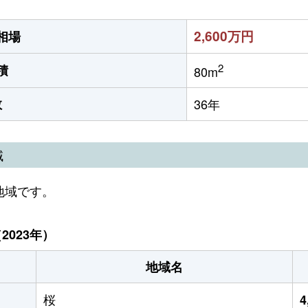
2,600万円
相場
2
積
80m
数
36年
域
地域です。
023年）
地域名
桜
4