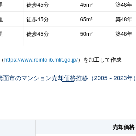
里
徒歩45分
45m²
築48年
里
徒歩45分
65m²
築48年
里
徒歩45分
50m²
築48年
里
徒歩45分
65m²
築48年
（
https://www.reinfolib.mlit.go.jp/
）を加工して作成
里
徒歩45分
65m²
築48年
里
箕面市のマンション売却価格推移（2005～2023年
徒歩45分
50m²
築48年
里
徒歩45分
45m²
築48年
。
中央
徒歩1時間15分
50m²
築48年
中央
徒歩1時間15分
50m²
築48年
売却価格
大阪)
徒歩28分
80m²
築36年