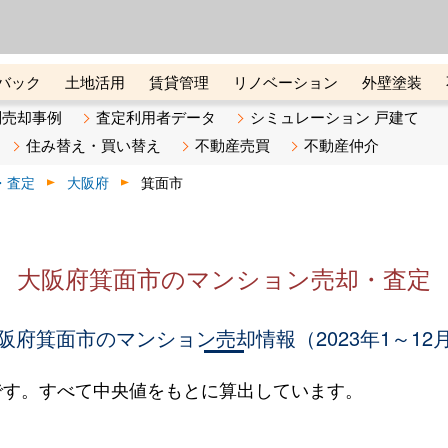
ーズ株式会社（東証グロース上
初めての方へ
ビスです 証券コード：4445
バック
土地活用
賃貸管理
リノベーション
外壁塗装
ライン講座
リビンマガジンBiz
不動産売却ご相談デスク
別売却事例
査定利用者データ
シミュレーション 戸建て
住み替え・買い替え
不動産売買
不動産仲介
・査定
大阪府
箕面市
大阪府箕面市のマンション売却・査定
阪府箕面市のマンション売却情報（2023年1～12
です。すべて中央値をもとに算出しています。