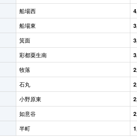
船場西
4
船場東
3
箕面
3
彩都粟生南
3
牧落
2
石丸
2
小野原東
2
如意谷
2
半町
1