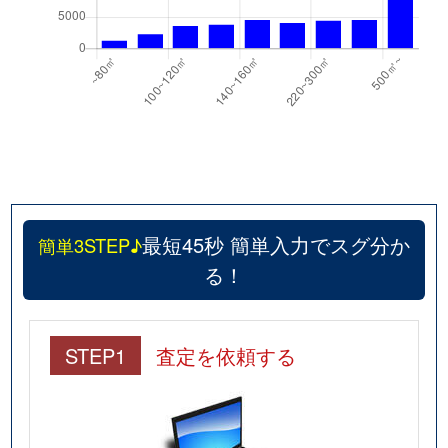
最短45秒 簡単入力でスグ分か
簡単3STEP♪
る！
STEP1
査定を依頼する