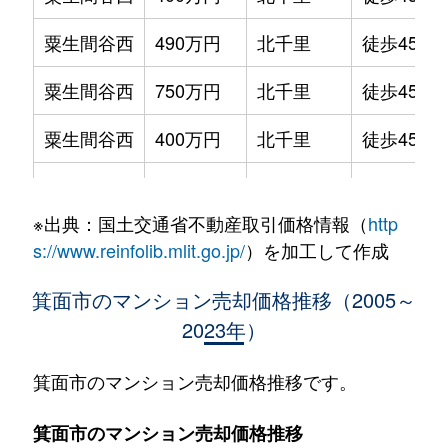
粟生間谷西
490万円
北千里
徒歩45分
粟生間谷西
750万円
北千里
徒歩45分
粟生間谷西
400万円
北千里
徒歩45分
粟生間谷西
430万円
北千里
徒歩45分
※出典：国土交通省不動産取引価格情報（
http
粟生間谷西
1,000万円
北千里
徒歩45分
s://www.reinfolib.mlit.go.jp/
）を加工して作成
粟生間谷西
300万円
北千里
徒歩45分
箕面市のマンション売却価格推移（2005～
2023年）
粟生間谷西
470万円
北千里
徒歩45分
粟生間谷西
370万円
千里中央
徒歩1時間
箕面市のマンション売却価格推移です。
粟生間谷西
500万円
千里中央
徒歩1時間
箕面市のマンション売却価格推移