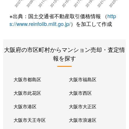
如意谷
4,000万円
箕面
徒歩23分
※出典：国土交通省不動産取引価格情報 （
http
如意谷
740万円
箕面
徒歩16分
s://www.reinfolib.mlit.go.jp/
）を加工して作成
半町
1,800万円
桜井(大阪)
徒歩8分
大阪府の市区町村からマンション売却・査定情
牧落
2,800万円
牧落
徒歩9分
報を探す
牧落
2,700万円
牧落
徒歩9分
牧落
3,200万円
牧落
徒歩13分
大阪市都島区
大阪市福島区
箕面
1,100万円
箕面
徒歩8分
大阪市此花区
大阪市西区
箕面
5,000万円
箕面
徒歩3分
大阪市港区
大阪市大正区
箕面
3,000万円
箕面
徒歩3分
大阪市天王寺区
大阪市浪速区