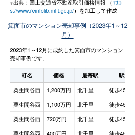
※出典：国土交通省不動産取引価格情報 （
http
s://www.reinfolib.mlit.go.jp/
）を加工して作成
箕面市のマンション売却事例（2023年1～12
月）
2023年1～12月に成約した箕面市のマンション
売却事例です。
町名
価格
最寄駅
駅徒
粟生間谷西
1,200万円
北千里
徒歩45分
粟生間谷西
1,100万円
北千里
徒歩45分
粟生間谷西
720万円
北千里
徒歩45分
粟生間谷西
400万円
北千里
徒歩45分