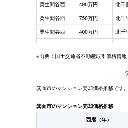
粟生間谷西
490万円
北千
粟生間谷西
750万円
北千
粟生間谷西
400万円
北千
粟生間谷西
430万円
北千
※出典：国土交通省不動産取引価格情報
粟生間谷西
1,000万円
北千
粟生間谷西
300万円
北千
粟生間谷西
470万円
北千
箕面市のマンション売却価格推移です
粟生間谷西
370万円
千里
箕面市のマンション売却価格推移
粟生間谷西
500万円
千里
西暦（年）
粟生間谷西
1,300万円
豊川(