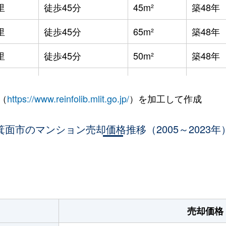
里
徒歩45分
45m²
築48年
里
徒歩45分
65m²
築48年
里
徒歩45分
50m²
築48年
里
徒歩45分
65m²
築48年
（
https://www.reinfolib.mlit.go.jp/
）を加工して作成
里
徒歩45分
65m²
築48年
里
箕面市のマンション売却価格推移（2005～2023年
徒歩45分
50m²
築48年
里
徒歩45分
45m²
築48年
。
中央
徒歩1時間15分
50m²
築48年
中央
徒歩1時間15分
50m²
築48年
売却価格
大阪)
徒歩28分
80m²
築36年