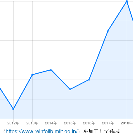
中央
徒歩22分
95m²
築19年
中央
徒歩21分
105m²
築43年
中央
徒歩21分
75m²
築20年
中央
徒歩17分
70m²
築19年
中央
徒歩20分
70m²
築18年
中央
徒歩18分
80m²
築19年
中央
徒歩45分
50m²
築50年
徒歩29分
95m²
築34年
徒歩23分
95m²
築18年
 （
https://www.reinfolib.mlit.go.jp/
）を加工して作成
徒歩23分
110m²
築18年