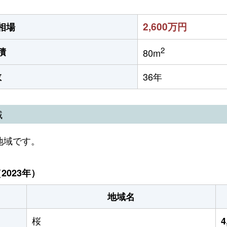
2,600万円
相場
2
積
80m
数
36年
域
地域です。
023年）
地域名
桜
4