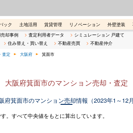
ーズ株式会社（東証グロース上
初めての方へ
ビスです 証券コード：4445
バック
土地活用
賃貸管理
リノベーション
外壁塗装
ライン講座
リビンマガジンBiz
不動産売却ご相談デスク
別売却事例
査定利用者データ
シミュレーション 戸建て
住み替え・買い替え
不動産売買
不動産仲介
・査定
大阪府
箕面市
大阪府箕面市のマンション売却・査定
阪府箕面市のマンション売却情報（2023年1～12
です。すべて中央値をもとに算出しています。