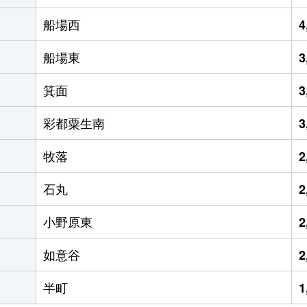
船場西
4
船場東
3
箕面
3
彩都粟生南
3
牧落
2
石丸
2
小野原東
2
如意谷
2
半町
1