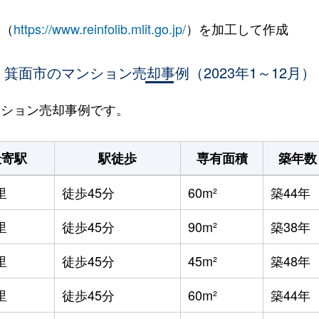
 （
https://www.reinfolib.mlit.go.jp/
）を加工して作成
箕面市のマンション売却事例（2023年1～12月）
マンション売却事例です。
最寄駅
駅徒歩
専有面積
築年数
里
徒歩45分
60m²
築44年
里
徒歩45分
90m²
築38年
里
徒歩45分
45m²
築48年
里
徒歩45分
60m²
築44年