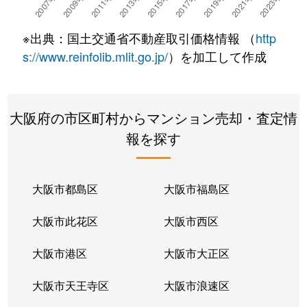
如意谷
4,000万円
箕面
徒歩23分
※出典：国土交通省不動産取引価格情報 （
http
如意谷
740万円
箕面
徒歩16分
s://www.reinfolib.mlit.go.jp/
）を加工して作成
半町
1,800万円
桜井(大阪)
徒歩8分
大阪府の市区町村からマンション売却・査定情
牧落
2,800万円
牧落
徒歩9分
報を探す
牧落
2,700万円
牧落
徒歩9分
牧落
3,200万円
牧落
徒歩13分
大阪市都島区
大阪市福島区
箕面
1,100万円
箕面
徒歩8分
大阪市此花区
大阪市西区
箕面
5,000万円
箕面
徒歩3分
大阪市港区
大阪市大正区
箕面
3,000万円
箕面
徒歩3分
大阪市天王寺区
大阪市浪速区