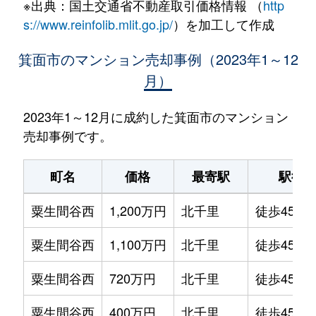
※出典：国土交通省不動産取引価格情報 （
http
s://www.reinfolib.mlit.go.jp/
）を加工して作成
箕面市のマンション売却事例（2023年1～12
月）
2023年1～12月に成約した箕面市のマンション
売却事例です。
町名
価格
最寄駅
駅徒
粟生間谷西
1,200万円
北千里
徒歩45分
粟生間谷西
1,100万円
北千里
徒歩45分
粟生間谷西
720万円
北千里
徒歩45分
粟生間谷西
400万円
北千里
徒歩45分