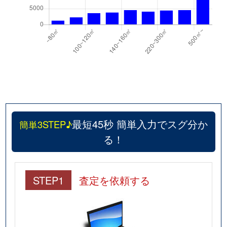
最短45秒 簡単入力でスグ分か
簡単3STEP♪
る！
STEP1
査定を依頼する