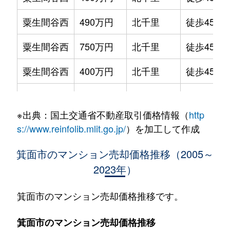
粟生間谷西
490万円
北千里
徒歩45分
粟生間谷西
750万円
北千里
徒歩45分
粟生間谷西
400万円
北千里
徒歩45分
粟生間谷西
430万円
北千里
徒歩45分
※出典：国土交通省不動産取引価格情報（
http
粟生間谷西
1,000万円
北千里
徒歩45分
s://www.reinfolib.mlit.go.jp/
）を加工して作成
粟生間谷西
300万円
北千里
徒歩45分
箕面市のマンション売却価格推移（2005～
2023年）
粟生間谷西
470万円
北千里
徒歩45分
粟生間谷西
370万円
千里中央
徒歩1時間
箕面市のマンション売却価格推移です。
粟生間谷西
500万円
千里中央
徒歩1時間
箕面市のマンション売却価格推移