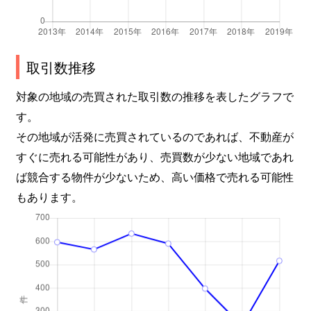
菱屋西
830万円
河内小阪
本庄西
1,600万円
荒本
取引数推移
本庄西
1,900万円
荒本
対象の地域の売買された取引数の推移を表したグラフで
本庄西
1,300万円
荒本
す。
その地域が活発に売買されているのであれば、不動産が
御厨栄町
2,400万円
河内小阪
すぐに売れる可能性があり、売買数が少ない地域であれ
御厨栄町
1,600万円
河内小阪
ば競合する物件が少ないため、高い価格で売れる可能性
もあります。
御厨栄町
1,500万円
河内小阪
御厨東
2,200万円
八戸ノ里
御厨南
2,700万円
八戸ノ里
御厨南
850万円
八戸ノ里