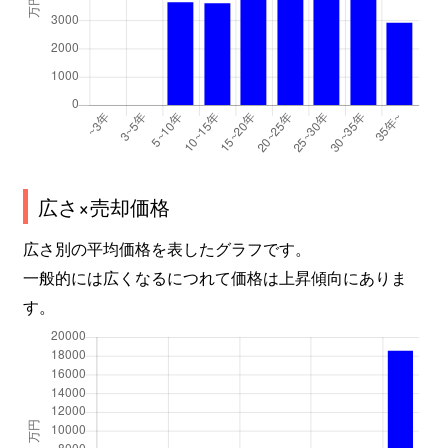
吉田
3,500万円
東花園
吉田本町
2,400万円
吉田(大阪)
吉田本町
2,800万円
吉田(大阪)
吉田本町
2,600万円
吉田(大阪)
広さ×売却価格
吉田本町
1,800万円
吉田(大阪)
広さ別の平均価格を表したグラフです。
若江東町
1,900万円
若江岩田
一般的には広くなるにつれて価格は上昇傾向にありま
す。
若江東町
1,800万円
若江岩田
若江東町
1,200万円
若江岩田
若江本町
1,000万円
若江岩田