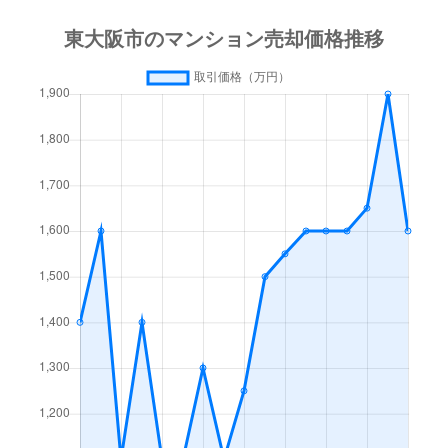
神田町
3,400万円
瓢箪山(大阪)
日下町
1,500万円
石切
鴻池町
1,800万円
鴻池新田
鴻池徳庵町
2,300万円
鴻池新田
小阪
700万円
八戸ノ里
小阪本町
3,000万円
河内小阪
五条町
1,000万円
枚岡
五条町
650万円
枚岡
新喜多
680万円
高井田(大阪メトロ)