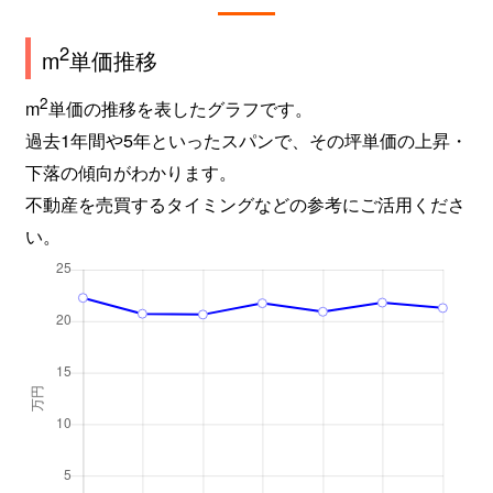
菱屋西
3,200万円
河内小阪
2
m
単価推移
菱屋西
780万円
河内小阪
2
m
単価の推移を表したグラフです。
菱屋西
2,400万円
河内小阪
過去1年間や5年といったスパンで、その坪単価の上昇・
下落の傾向がわかります。
菱屋西
1,900万円
河内小阪
不動産を売買するタイミングなどの参考にご活用くださ
菱屋西
820万円
河内小阪
い。
菱屋西
1,600万円
河内小阪
菱屋西
750万円
河内小阪
菱屋西
80万円
河内小阪
菱屋西
2,000万円
河内小阪