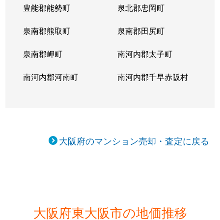
豊能郡能勢町
泉北郡忠岡町
西岩田
3,400万円
八戸ノ里
泉南郡熊取町
泉南郡田尻町
西岩田
3,400万円
八戸ノ里
泉南郡岬町
南河内郡太子町
西岩田
1,100万円
若江岩田
南河内郡河南町
南河内郡千早赤阪村
西岩田
1,200万円
若江岩田
花園本町
700万円
河内花園
花園本町
1,300万円
河内花園
大阪府のマンション売却・査定に戻る
東石切町
1,600万円
石切
東石切町
1,200万円
石切
東鴻池町
780万円
吉田(大阪)
大阪府東大阪市の地価推移