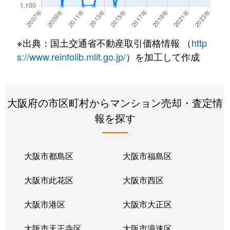
新喜多
1,100万円
高井田(大阪メトロ)
島之内
1,000万円
吉田(大阪)
※出典：国土交通省不動産取引価格情報 （
http
下小阪
3,300万円
河内小阪
s://www.reinfolib.mlit.go.jp/
）を加工して作成
新池島町
1,500万円
東花園
大阪府の市区町村からマンション売却・査定情
高井田
2,300万円
高井田(大阪メトロ)
報を探す
高井田
1,000万円
高井田(大阪メトロ)
高井田中
460万円
河内永和
大阪市都島区
大阪市福島区
高井田元町
2,200万円
河内小阪
大阪市此花区
大阪市西区
立花町
1,200万円
額田(大阪)
大阪市港区
大阪市大正区
玉串町東
1,200万円
東花園
大阪市天王寺区
大阪市浪速区