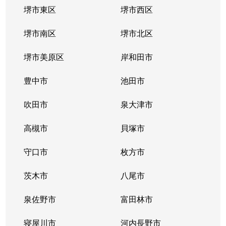
堺市東区
堺市西区
友井
2,100万円
弥刀
堺市南区
堺市北区
友井
760万円
弥刀
堺市美原区
岸和田市
友井
1,100万円
弥刀
豊中市
池田市
豊浦町
980万円
枚岡
吹田市
泉大津市
鳥居町
2,000万円
枚岡
高槻市
貝塚市
鳥居町
2,000万円
枚岡
守口市
枚方市
中新開
1,100万円
吉田(大阪)
茨木市
八尾市
中新開
800万円
吉田(大阪)
泉佐野市
富田林市
長田中
350万円
長田(大阪)
寝屋川市
河内長野市