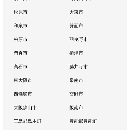
長田中
530万円
長田(大阪)
松原市
大東市
長田中
820万円
長田(大阪)
和泉市
箕面市
長田東
2,800万円
長田(大阪)
柏原市
羽曳野市
中野
1,600万円
荒本
門真市
摂津市
南荘町
930万円
新石切
高石市
藤井寺市
南荘町
1,100万円
新石切
東大阪市
泉南市
南荘町
1,600万円
額田(大阪)
四條畷市
交野市
西石切町
2,000万円
新石切
大阪狭山市
阪南市
西石切町
1,700万円
新石切
三島郡島本町
豊能郡豊能町
西岩田
1,000万円
八戸ノ里