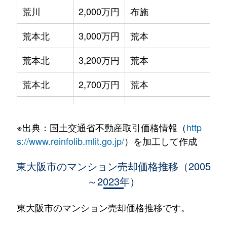
荒川
2,000万円
布施
荒本北
3,000万円
荒本
荒本北
3,200万円
荒本
荒本北
2,700万円
荒本
荒本新町
1,500万円
荒本
※出典：国土交通省不動産取引価格情報（
http
出雲井本町
1,400万円
枚岡
s://www.reinfolib.mlit.go.jp/
）を加工して作成
稲葉
1,400万円
若江岩田
東大阪市のマンション売却価格推移（2005
～2023年）
岩田町
3,200万円
若江岩田
岩田町
2,100万円
若江岩田
東大阪市のマンション売却価格推移です。