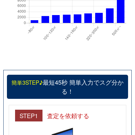
最短45秒 簡単入力でスグ分か
簡単3STEP♪
る！
STEP1
査定を依頼する