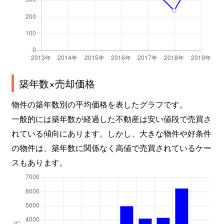
御厨南
2,100万円
八戸ノ里
水走
1,300万円
吉田(大阪)
水走
1,600万円
吉田(大阪)
築年数×売却価格
水走
1,400万円
吉田(大阪)
物件の築年数別の平均価格を表したグラフです。
森河内西
3,000万円
高井田(大阪メトロ)
一般的には築年数が経過した不動産は安い値段で売買さ
れている傾向にあります。しかし、大きな物件や好条件
森河内東
2,100万円
高井田(大阪メトロ)
の物件は、築年数に関係なく高値で売買されているケー
スもあります。
弥生町
2,000万円
新石切
弥生町
2,000万円
新石切
吉田
1,000万円
東花園