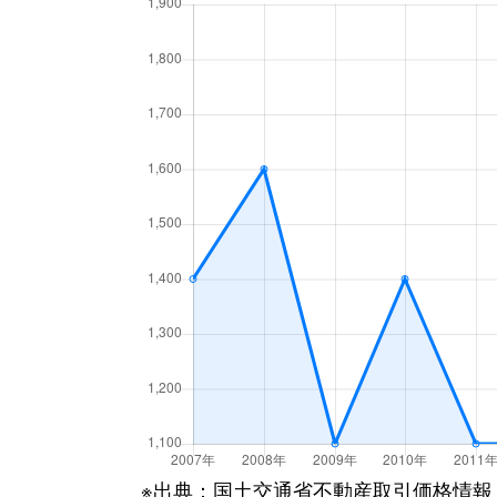
日下町
1,500万円
石切
鴻池町
1,800万円
鴻池新
鴻池徳庵町
2,300万円
鴻池新
小阪
700万円
八戸ノ
小阪本町
3,000万円
河内小
五条町
1,000万円
枚岡
五条町
650万円
枚岡
新喜多
680万円
高井田(
新喜多
1,100万円
高井田(
※出典：国土交通省不動産取引価格情報
島之内
1,000万円
吉田(大