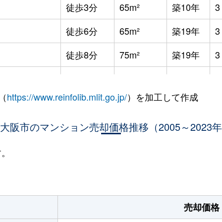
徒歩3分
65m²
築10年
徒歩6分
65m²
築19年
徒歩8分
75m²
築19年
徒歩3分
55m²
築26年
（
https://www.reinfolib.mlit.go.jp/
）を加工して作成
徒歩4分
65m²
築27年
田
大阪市のマンション売却価格推移（2005～2023
徒歩15分
90m²
築42年
田
徒歩1分
85m²
築22年
す。
田
徒歩0分
50m²
築13年
-
里
徒歩8分
80m²
築26年
売却価格
和
徒歩1分
80m²
築14年