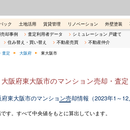
ーズ株式会社（東証グロース上
初めての方へ
ビスです 証券コード：4445
バック
土地活用
賃貸管理
リノベーション
外壁塗装
ライン講座
リビンマガジンBiz
不動産売却ご相談デスク
別売却事例
査定利用者データ
シミュレーション 戸建て
住み替え・買い替え
不動産売買
不動産仲介
・査定
大阪府
東大阪市
大阪府東大阪市のマンション売却・査定
阪府東大阪市のマンション売却情報（2023年1～12
場です。すべて中央値をもとに算出しています。