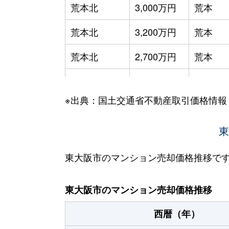
荒本北
3,000万円
荒本
荒本北
3,200万円
荒本
荒本北
2,700万円
荒本
荒本新町
1,500万円
荒本
※出典：国土交通省不動産取引価格情報
出雲井本町
1,400万円
枚岡
稲葉
1,400万円
若江岩
東
岩田町
3,200万円
若江岩
東大阪市のマンション売却価格推移で
岩田町
2,100万円
若江岩
東大阪市のマンション売却価格推移
瓜生堂
1,800万円
八戸ノ
西暦（年）
永和
4,300万円
河内永