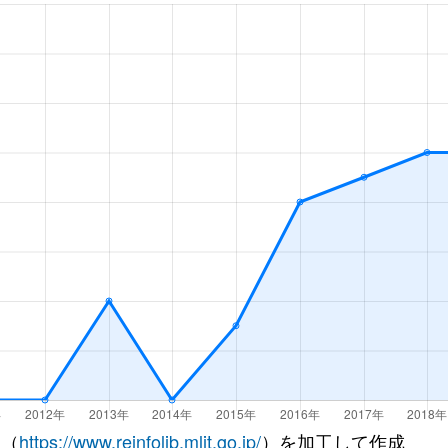
徒歩14分
60m²
築35年
田
徒歩10分
70m²
築43年
田
徒歩15分
70m²
築17年
里
徒歩4分
80m²
築53年
-
阪
徒歩2分
65m²
築21年
徒歩4分
75m²
築36年
徒歩5分
65m²
築36年
大阪メトロ)
徒歩8分
60m²
-
大阪メトロ)
徒歩7分
60m²
築49年
 （
https://www.reinfolib.mlit.go.jp/
）を加工して作成
阪)
徒歩9分
65m²
築27年