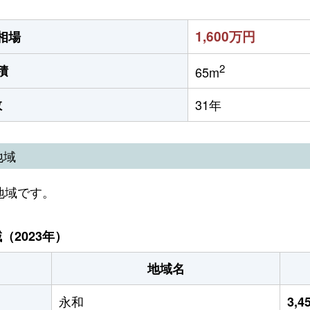
1,600万円
相場
2
積
65m
数
31年
地域
地域です。
2023年）
地域名
永和
3,