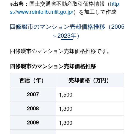
※出典：国土交通省不動産取引価格情報（
http
西中野
2,300万円
忍ケ丘
徒歩11分
60m
s://www.reinfolib.mlit.go.jp/
）を加工して作成
西中野
1,700万円
忍ケ丘
徒歩11分
65m
四條畷市のマンション売却価格推移（2005
～2023年）
西中野
2,900万円
忍ケ丘
徒歩11分
70m
西中野
2,100万円
忍ケ丘
徒歩11分
70m
四條畷市のマンション売却価格推移です。
西中野
2,300万円
忍ケ丘
徒歩11分
70m
四條畷市のマンション売却価格推移
西暦（年）
売却価格（万円）
2007
1,500
2008
1,300
2009
1,300