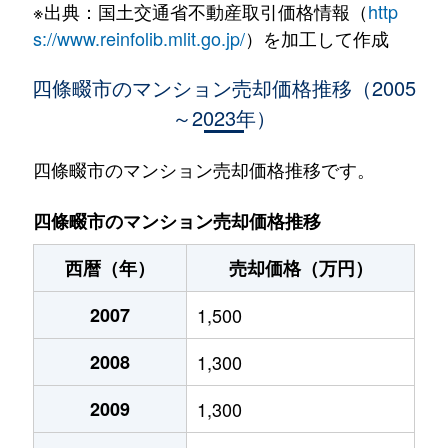
※出典：国土交通省不動産取引価格情報（
http
西中野
2,300万円
忍ケ丘
徒歩11分
60m
s://www.reinfolib.mlit.go.jp/
）を加工して作成
西中野
1,700万円
忍ケ丘
徒歩11分
65m
四條畷市のマンション売却価格推移（2005
～2023年）
西中野
2,900万円
忍ケ丘
徒歩11分
70m
西中野
2,100万円
忍ケ丘
徒歩11分
70m
四條畷市のマンション売却価格推移です。
西中野
2,300万円
忍ケ丘
徒歩11分
70m
四條畷市のマンション売却価格推移
西暦（年）
売却価格（万円）
2007
1,500
2008
1,300
2009
1,300