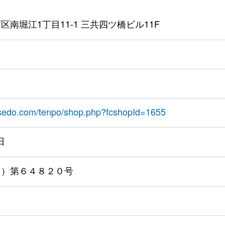
南堀江1丁目11-1 三共四ツ橋ビル11F
usedo.com/tenpo/shop.php?fcshopId=1655
日
１）第６４８２０号