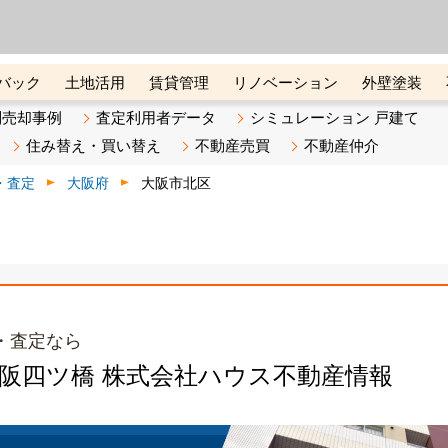
ーズ株式会社（東証グロース上
初めての方へ
ビスです 証券コード：4445
バック
土地活用
賃貸管理
リノベーション
外壁塗装
ライン講座
リビンマガジンBiz
不動産売却ご相談デスク
別売却事例
査定利用者データ
シミュレーション 戸建て
住み替え・買い替え
不動産売買
不動産仲介
・査定
大阪府
大阪市北区
・査定なら
大阪四ツ橋 株式会社ハウス不動産情報