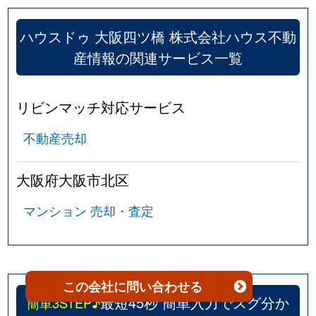
天神橋
1,900万円
南森町
徒歩
ハウスドゥ 大阪四ツ橋 株式会社ハウス不動
天神橋
1,600万円
南森町
徒歩
産情報の関連サービス一覧
天神橋
6,300万円
南森町
徒歩
リビンマッチ対応サービス
天神橋
4,800万円
南森町
徒歩
不動産売却
天神橋
6,800万円
南森町
徒歩
大阪府大阪市北区
天神橋
2,200万円
南森町
徒歩
マンション 売却・査定
天満
1,200万円
大阪天満宮
徒歩
天満
1,300万円
大阪天満宮
徒歩
この会社
に問い合わせる
天満
1,700万円
大阪天満宮
徒歩
最短45秒 簡単入力でスグ分か
簡単3STEP♪