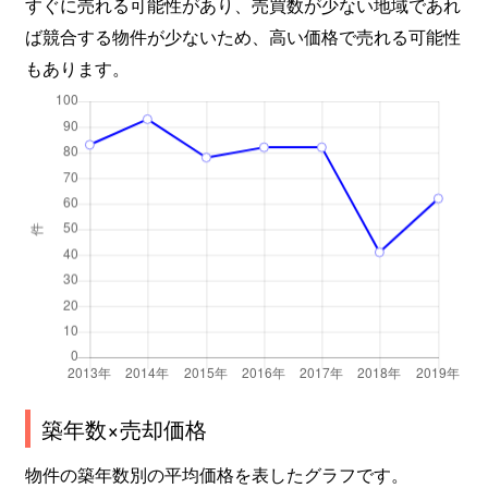
すぐに売れる可能性があり、売買数が少ない地域であれ
天神西町
1,900万円
南森町
徒歩
ば競合する物件が少ないため、高い価格で売れる可能性
もあります。
天神西町
1,900万円
南森町
徒歩
天神西町
1,900万円
南森町
徒歩
天神西町
1,800万円
南森町
徒歩
天神橋
1,800万円
扇町(大阪)
徒歩
天神橋
1,800万円
扇町(大阪)
徒歩
天神橋
1,900万円
扇町(大阪)
徒歩
天神橋
1,700万円
扇町(大阪)
徒歩
築年数×売却価格
天神橋
2,700万円
扇町(大阪)
徒歩
物件の築年数別の平均価格を表したグラフです。