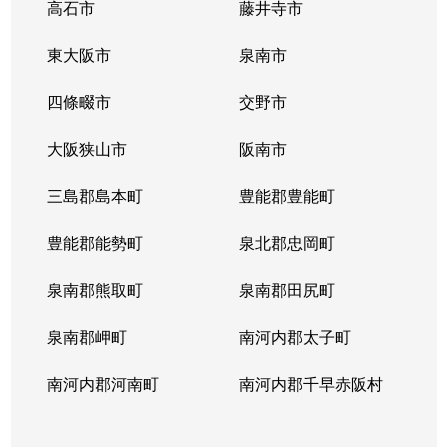
高石市
藤井寺市
紅梅町
2,000万円
南森町
徒歩
東大阪市
泉南市
国分寺
3,900万円
天神橋筋六丁目
徒歩
四條畷市
交野市
末広町
1,300万円
扇町(大阪)
徒歩
大阪狭山市
阪南市
菅原町
2,900万円
南森町
徒歩
三島郡島本町
豊能郡豊能町
菅原町
7,400万円
南森町
徒歩
豊能郡能勢町
泉北郡忠岡町
菅原町
3,400万円
南森町
徒歩
泉南郡熊取町
泉南郡田尻町
太融寺町
2,800万円
東梅田
徒歩
泉南郡岬町
南河内郡太子町
太融寺町
1,500万円
東梅田
徒歩
南河内郡河南町
南河内郡千早赤阪村
太融寺町
2,000万円
東梅田
徒歩