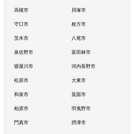
高槻市
貝塚市
大淀南
5,200万円
福島(大阪)
徒歩
守口市
枚方市
大淀南
3,400万円
福島(大阪)
徒歩
茨木市
八尾市
神山町
2,300万円
扇町(大阪)
徒歩
泉佐野市
富田林市
菅栄町
2,000万円
天神橋筋六丁目
徒歩
寝屋川市
河内長野市
菅栄町
2,900万円
天神橋筋六丁目
徒歩
松原市
大東市
菅栄町
2,200万円
天神橋筋六丁目
徒歩
和泉市
箕面市
黒崎町
2,100万円
中崎町
徒歩
柏原市
羽曳野市
紅梅町
1,500万円
大阪天満宮
徒歩
門真市
摂津市
紅梅町
1,900万円
南森町
徒歩