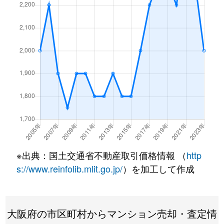
大淀中
2,800万円
中津(阪急)
徒歩
大淀中
1,800万円
福島(大阪)
徒歩
大淀中
1,600万円
福島(大阪)
徒歩
大淀中
2,100万円
福島(大阪)
徒歩
大淀中
1,500万円
福島(大阪)
徒歩
大淀中
1,700万円
福島(大阪)
徒歩
※出典：国土交通省不動産取引価格情報 （
http
大淀中
7,100万円
福島(大阪)
徒歩
s://www.reinfolib.mlit.go.jp/
）を加工して作成
大淀中
1,600万円
福島(大阪)
徒歩
大阪府の市区町村からマンション売却・査定情
大淀中
2,500万円
福島(大阪)
徒歩