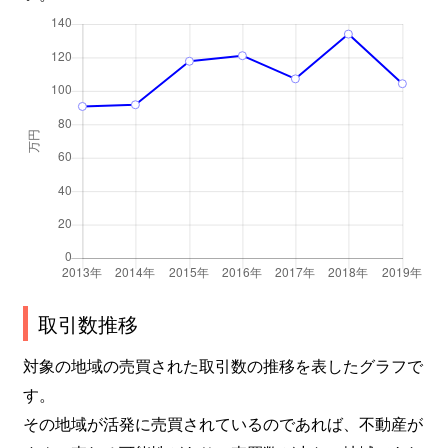
鶴野町
2,800万円
大阪梅田(阪急)
徒歩
鶴野町
3,200万円
大阪梅田(阪急)
徒歩
鶴野町
1,900万円
大阪梅田(阪急)
徒歩
鶴野町
2,600万円
大阪梅田(阪急)
徒歩
天神西町
1,500万円
南森町
徒歩
天神西町
2,000万円
南森町
徒歩
取引数推移
天神西町
1,400万円
南森町
徒歩
対象の地域の売買された取引数の推移を表したグラフで
天神西町
1,400万円
南森町
徒歩
す。
その地域が活発に売買されているのであれば、不動産が
天神西町
1,900万円
南森町
徒歩