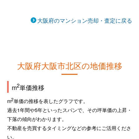
太融寺町
2,100万円
東梅田
徒歩
太融寺町
1,900万円
東梅田
徒歩
大阪府のマンション売却・査定に戻る
太融寺町
1,400万円
東梅田
徒歩
太融寺町
1,700万円
東梅田
徒歩
鶴野町
3,700万円
大阪梅田(阪急)
徒歩
大阪府大阪市北区の地価推移
鶴野町
6,600万円
大阪梅田(阪急)
徒歩
2
m
単価推移
鶴野町
2,300万円
大阪梅田(阪急)
徒歩
2
m
単価の推移を表したグラフです。
鶴野町
2,300万円
大阪梅田(阪急)
徒歩
過去1年間や5年といったスパンで、その坪単価の上昇・
下落の傾向がわかります。
鶴野町
3,500万円
大阪梅田(阪急)
徒歩
不動産を売買するタイミングなどの参考にご活用くださ
い。
鶴野町
5,900万円
大阪梅田(阪急)
徒歩