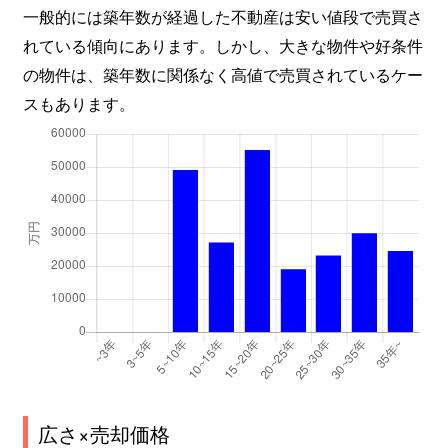
天神橋
1,600万円
扇町(大阪)
徒歩
一般的には築年数が経過した不動産は安い値段で売買さ
れている傾向にあります。しかし、大きな物件や好条件
天神橋
1,900万円
扇町(大阪)
徒歩
の物件は、築年数に関係なく高値で売買されているケー
スもあります。
天神橋
2,200万円
扇町(大阪)
徒歩
天神橋
3,000万円
扇町(大阪)
徒歩
天神橋
1,600万円
扇町(大阪)
徒歩
天神橋
4,900万円
大阪天満宮
徒歩
天神橋
6,000万円
天神橋筋六丁目
徒歩
天神橋
3,200万円
天神橋筋六丁目
徒歩
天神橋
3,200万円
天神橋筋六丁目
徒歩
広さ×売却価格
天神橋
770万円
天神橋筋六丁目
徒歩