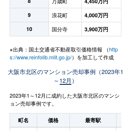
8
万歳町
4,450万円
9
浪花町
4,000万円
10
国分寺
3,900万円
※出典：国土交通省不動産取引価格情報 （
http
s://www.reinfolib.mlit.go.jp/
）を加工して作成
大阪市北区のマンション売却事例（2023年1
～12月）
2023年1～12月に成約した大阪市北区のマンシ
ョン売却事例です。
町名
価格
最寄駅
駅