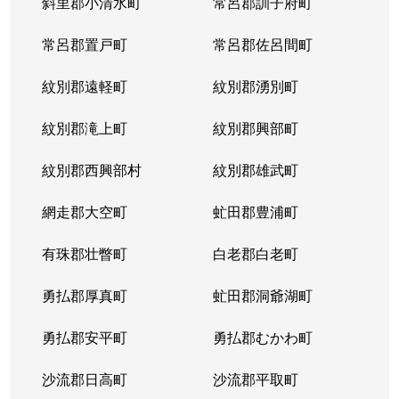
斜里郡小清水町
常呂郡訓子府町
常呂郡置戸町
常呂郡佐呂間町
紋別郡遠軽町
紋別郡湧別町
紋別郡滝上町
紋別郡興部町
紋別郡西興部村
紋別郡雄武町
網走郡大空町
虻田郡豊浦町
有珠郡壮瞥町
白老郡白老町
勇払郡厚真町
虻田郡洞爺湖町
勇払郡安平町
勇払郡むかわ町
沙流郡日高町
沙流郡平取町