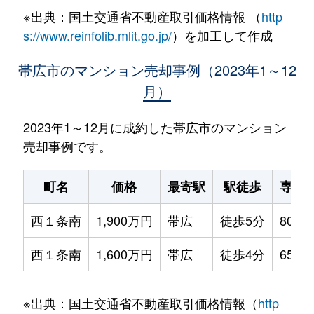
※出典：国土交通省不動産取引価格情報 （
http
s://www.reinfolib.mlit.go.jp/
）を加工して作成
帯広市のマンション売却事例（2023年1～12
月）
2023年1～12月に成約した帯広市のマンション
売却事例です。
町名
価格
最寄駅
駅徒歩
専有
西１条南
1,900万円
帯広
徒歩5分
80m²
西１条南
1,600万円
帯広
徒歩4分
65m²
※出典：国土交通省不動産取引価格情報（
http