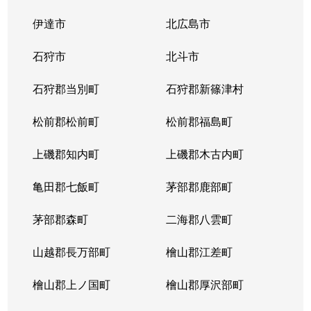
伊達市
北広島市
石狩市
北斗市
石狩郡当別町
石狩郡新篠津村
松前郡松前町
松前郡福島町
上磯郡知内町
上磯郡木古内町
亀田郡七飯町
茅部郡鹿部町
茅部郡森町
二海郡八雲町
山越郡長万部町
檜山郡江差町
檜山郡上ノ国町
檜山郡厚沢部町