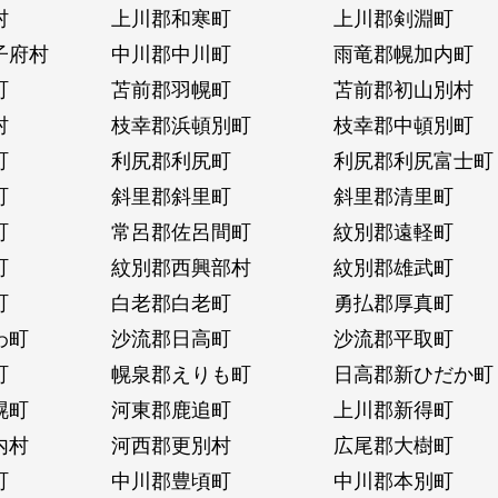
村
上川郡和寒町
上川郡剣淵町
子府村
中川郡中川町
雨竜郡幌加内町
町
苫前郡羽幌町
苫前郡初山別村
村
枝幸郡浜頓別町
枝幸郡中頓別町
町
利尻郡利尻町
利尻郡利尻富士町
町
斜里郡斜里町
斜里郡清里町
町
常呂郡佐呂間町
紋別郡遠軽町
町
紋別郡西興部村
紋別郡雄武町
町
白老郡白老町
勇払郡厚真町
わ町
沙流郡日高町
沙流郡平取町
町
幌泉郡えりも町
日高郡新ひだか町
幌町
河東郡鹿追町
上川郡新得町
内村
河西郡更別村
広尾郡大樹町
町
中川郡豊頃町
中川郡本別町