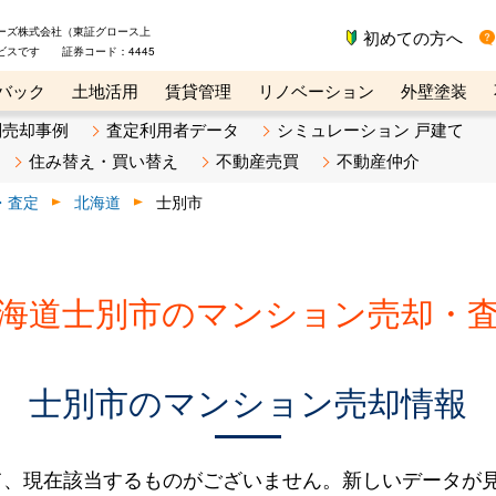
ーズ株式会社（東証グロース上
初めての方へ
ビスです 証券コード：4445
バック
土地活用
賃貸管理
リノベーション
外壁塗装
ライン講座
リビンマガジンBiz
不動産売却ご相談デスク
別売却事例
査定利用者データ
シミュレーション 戸建て
住み替え・買い替え
不動産売買
不動産仲介
・査定
北海道
士別市
海道士別市のマンション売却・
士別市のマンション売却情報
て、現在該当するものがございません。新しいデータが