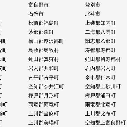
富良野市
登別市
石狩市
北斗市
町
松前郡福島町
上磯郡知内町
町
茅部郡森町
二海郡八雲町
国町
檜山郡厚沢部町
爾志郡乙部町
な町
島牧郡島牧村
寿都郡寿都町
コ町
虻田郡真狩村
虻田郡留寿都村
安町
岩内郡共和町
岩内郡岩内町
町
古平郡古平町
余市郡仁木町
町
空知郡奈井江町
空知郡上砂川町
町
樺戸郡月形町
樺戸郡浦臼町
別町
雨竜郡雨竜町
雨竜郡北竜町
楽町
上川郡当麻町
上川郡比布町
町
上川郡美瑛町
空知郡上富良野町