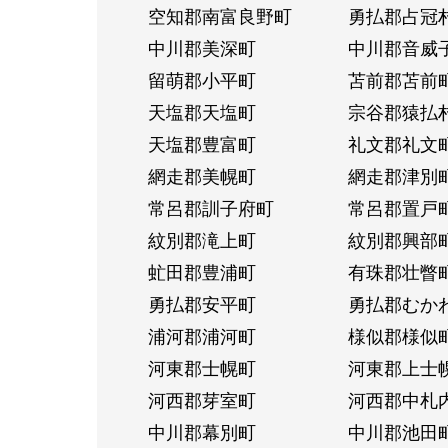
空知郡南富良野町
勇払郡占冠
中川郡美深町
中川郡音威
留萌郡小平町
苫前郡苫前
天塩郡天塩町
宗谷郡猿払
天塩郡豊富町
礼文郡礼文
網走郡美幌町
網走郡津別
常呂郡訓子府町
常呂郡置戸
紋別郡滝上町
紋別郡興部
虻田郡豊浦町
有珠郡壮瞥
勇払郡安平町
勇払郡むか
浦河郡浦河町
様似郡様似
河東郡士幌町
河東郡上士
河西郡芽室町
河西郡中札
中川郡幕別町
中川郡池田