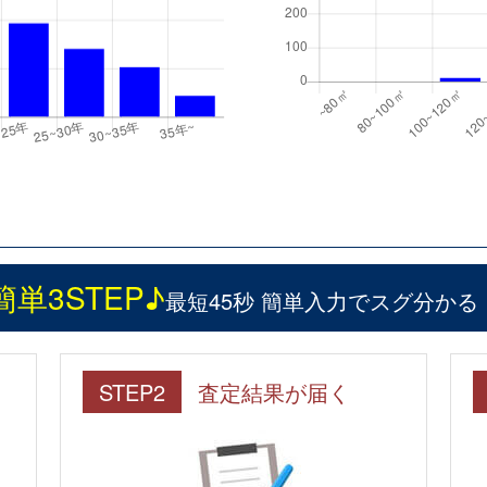
簡単3STEP♪
最短45秒 簡単入力でスグ分かる
STEP2
査定結果が届く