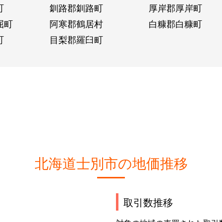
町
釧路郡釧路町
厚岸郡厚岸町
屈町
阿寒郡鶴居村
白糠郡白糠町
町
目梨郡羅臼町
北海道士別市の地価推移
取引数推移