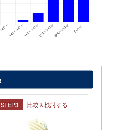
！
STEP3
比較＆検討する