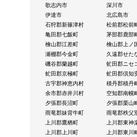
歌志内市
深川市
伊達市
北広島市
石狩郡新篠津村
松前郡松前
亀田郡七飯町
茅部郡鹿部
檜山郡江差町
檜山郡上ノ
瀬棚郡今金町
久遠郡せた
磯谷郡蘭越町
虻田郡ニセ
虻田郡京極町
虻田郡倶知
古宇郡神恵内村
積丹郡積丹
余市郡赤井川村
空知郡南幌
夕張郡長沼町
夕張郡栗山
雨竜郡妹背牛町
雨竜郡秩父
上川郡鷹栖町
上川郡東神
上川郡上川町
上川郡東川