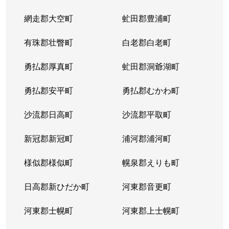
網走郡大空町
虻田郡豊浦町
有珠郡壮瞥町
白老郡白老町
勇払郡厚真町
虻田郡洞爺湖町
勇払郡安平町
勇払郡むかわ町
沙流郡日高町
沙流郡平取町
新冠郡新冠町
浦河郡浦河町
様似郡様似町
幌泉郡えりも町
日高郡新ひだか町
河東郡音更町
河東郡士幌町
河東郡上士幌町