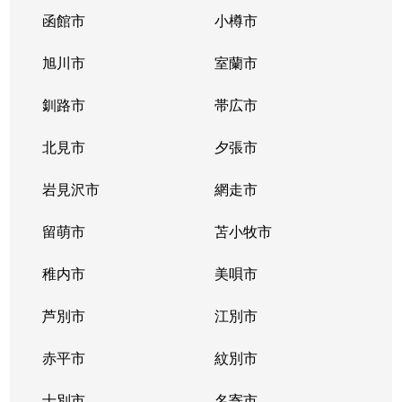
函館市
小樽市
旭川市
室蘭市
釧路市
帯広市
北見市
夕張市
岩見沢市
網走市
留萌市
苫小牧市
稚内市
美唄市
芦別市
江別市
赤平市
紋別市
士別市
名寄市