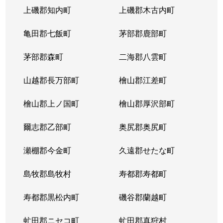
上磯郡知内町
上磯郡木古内町
亀田郡七飯町
茅部郡鹿部町
茅部郡森町
二海郡八雲町
山越郡長万部町
檜山郡江差町
檜山郡上ノ国町
檜山郡厚沢部町
爾志郡乙部町
奥尻郡奥尻町
瀬棚郡今金町
久遠郡せたな町
島牧郡島牧村
寿都郡寿都町
寿都郡黒松内町
磯谷郡蘭越町
虻田郡ニセコ町
虻田郡真狩村