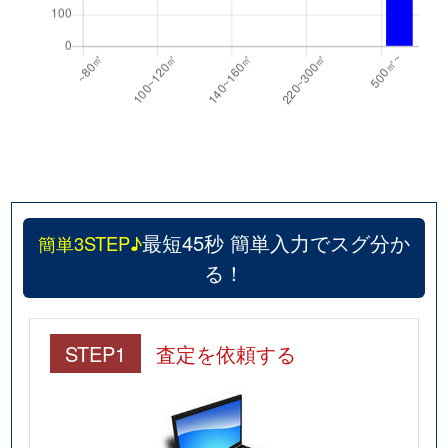
最短45秒 簡単入力でスグ分か
簡単3STEP♪
る！
STEP1
査定を依頼する