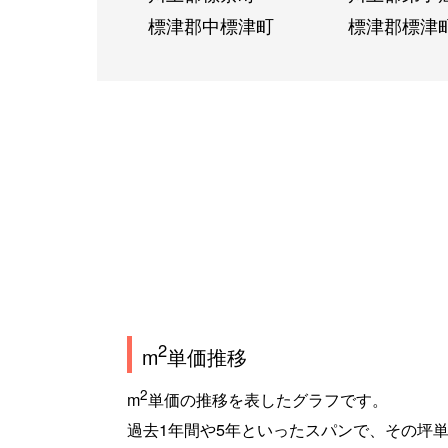
標津郡中標津町
標津郡標津
2
m
単価推移
2
m
単価の推移を表したグラフです。
過去1年間や5年といったスパンで、その坪