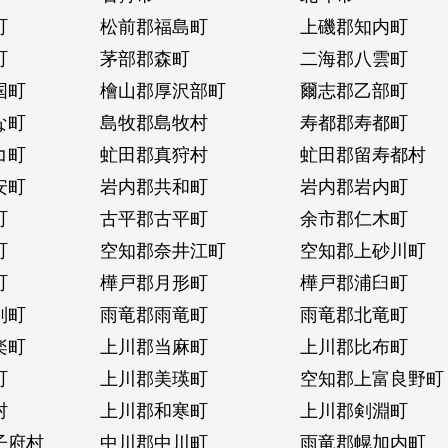
町
松前郡福島町
上磯郡知内町
町
茅部郡森町
二海郡八雲町
国町
檜山郡厚沢部町
爾志郡乙部町
な町
島牧郡島牧村
寿都郡寿都町
コ町
虻田郡真狩村
虻田郡留寿都村
安町
岩内郡共和町
岩内郡岩内町
町
古平郡古平町
余市郡仁木町
町
空知郡奈井江町
空知郡上砂川町
町
樺戸郡月形町
樺戸郡浦臼町
別町
雨竜郡雨竜町
雨竜郡北竜町
楽町
上川郡当麻町
上川郡比布町
町
上川郡美瑛町
空知郡上富良野町
村
上川郡和寒町
上川郡剣淵町
子府村
中川郡中川町
雨竜郡幌加内町