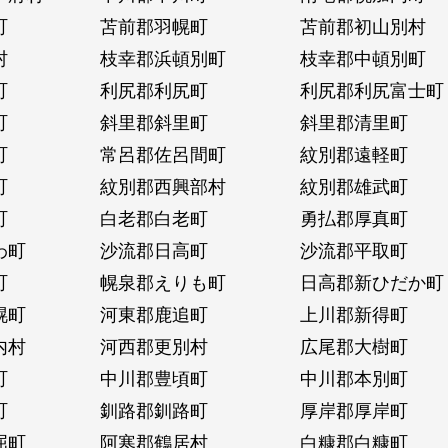
町
苫前郡羽幌町
苫前郡初山別村
村
枝幸郡浜頓別町
枝幸郡中頓別町
町
利尻郡利尻町
利尻郡利尻富士町
町
斜里郡斜里町
斜里郡清里町
町
常呂郡佐呂間町
紋別郡遠軽町
町
紋別郡西興部村
紋別郡雄武町
町
白老郡白老町
勇払郡厚真町
わ町
沙流郡日高町
沙流郡平取町
町
幌泉郡えりも町
日高郡新ひだか町
幌町
河東郡鹿追町
上川郡新得町
内村
河西郡更別村
広尾郡大樹町
町
中川郡豊頃町
中川郡本別町
町
釧路郡釧路町
厚岸郡厚岸町
屈町
阿寒郡鶴居村
白糠郡白糠町