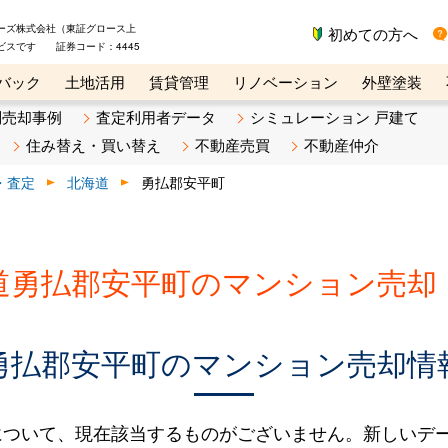
ーズ株式会社（東証グロース上
初めての方へ
ビスです 証券コード：4445
バック
土地活用
賃貸管理
リノベーション
外壁塗装
ライン講座
リビンマガジンBiz
不動産売却ご相談デスク
別売却事例
査定利用者データ
シミュレーション 戸建て
住み替え・買い替え
不動産売買
不動産仲介
・査定
北海道
勇払郡安平町
道勇払郡安平町のマンション売却
勇払郡安平町のマンション売却情
について、現在該当するものがございません。新しいデ