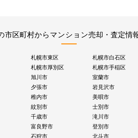
の市区町村からマンション売却・査定情
札幌市東区
札幌市白石区
札幌市厚別区
札幌市手稲区
旭川市
室蘭市
夕張市
岩見沢市
稚内市
美唄市
紋別市
士別市
千歳市
滝川市
富良野市
登別市
石狩市
北斗市