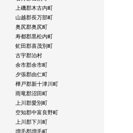
上磯郡木古内町
山越郡長万部町
奥尻郡奥尻町
寿都郡黒松内町
虻田郡喜茂別町
古宇郡泊村
余市郡余市町
夕張郡由仁町
樺戸郡新十津川町
雨竜郡沼田町
上川郡愛別町
空知郡中富良野町
上川郡下川町
増毛郡増毛町