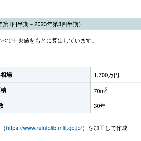
第1四半期～2023年第3四半期）
すべて中央値をもとに算出しています。
格相場
1,700万円
2
面積
70m
数
30年
 （
https://www.reinfolib.mlit.go.jp/
）を加工して作成