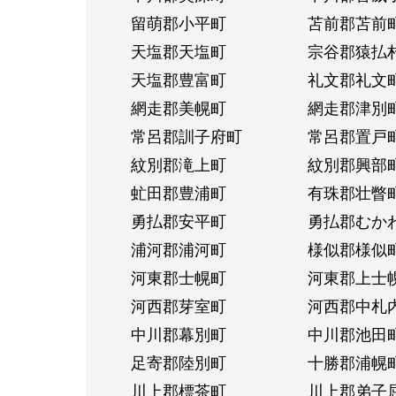
留萌郡小平町
苫前郡苫前
天塩郡天塩町
宗谷郡猿払
天塩郡豊富町
礼文郡礼文
網走郡美幌町
網走郡津別
常呂郡訓子府町
常呂郡置戸
紋別郡滝上町
紋別郡興部
虻田郡豊浦町
有珠郡壮瞥
勇払郡安平町
勇払郡むか
浦河郡浦河町
様似郡様似
河東郡士幌町
河東郡上士
河西郡芽室町
河西郡中札
中川郡幕別町
中川郡池田
足寄郡陸別町
十勝郡浦幌
川上郡標茶町
川上郡弟子