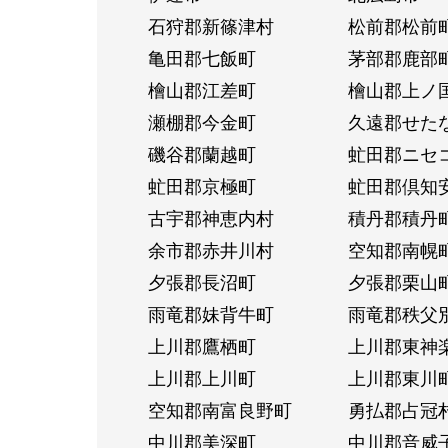
石狩郡新篠津村
松前郡松前
亀田郡七飯町
茅部郡鹿部
檜山郡江差町
檜山郡上ノ
瀬棚郡今金町
久遠郡せた
磯谷郡蘭越町
虻田郡ニセ
虻田郡京極町
虻田郡倶知
古宇郡神恵内村
積丹郡積丹
余市郡赤井川村
空知郡南幌
夕張郡長沼町
夕張郡栗山
雨竜郡妹背牛町
雨竜郡秩父
上川郡鷹栖町
上川郡東神
上川郡上川町
上川郡東川
空知郡南富良野町
勇払郡占冠
中川郡美深町
中川郡音威