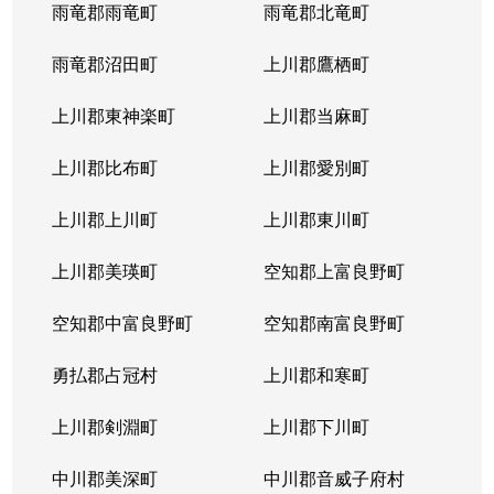
西岡４条
1,400万円
福住
徒歩2
雨竜郡雨竜町
雨竜郡北竜町
西岡４条
2,400万円
福住
徒歩2
雨竜郡沼田町
上川郡鷹栖町
西岡４条
2,100万円
福住
徒歩2
上川郡東神楽町
上川郡当麻町
平岸１条
580万円
澄川
徒歩1
上川郡比布町
上川郡愛別町
平岸１条
670万円
澄川
徒歩1
上川郡上川町
上川郡東川町
平岸１条
150万円
中の島
徒歩4
上川郡美瑛町
空知郡上富良野町
平岸１条
290万円
中の島
徒歩4
空知郡中富良野町
空知郡南富良野町
平岸１条
750万円
中の島
徒歩7
勇払郡占冠村
上川郡和寒町
平岸１条
1,700万円
中の島
徒歩5
上川郡剣淵町
上川郡下川町
平岸１条
2,500万円
中の島
徒歩6
中川郡美深町
中川郡音威子府村