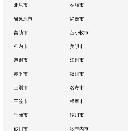
豊平３条
2,000万円
学園前(札幌)
徒歩9
北見市
夕張市
豊平４条
2,800万円
豊平公園
徒歩7
岩見沢市
網走市
豊平４条
留萌市
500万円
苫小牧市
豊平公園
徒歩8
稚内市
美唄市
豊平４条
880万円
豊平公園
徒歩8
芦別市
江別市
豊平６条
3,700万円
学園前(札幌)
徒歩3
赤平市
紋別市
豊平８条
450万円
学園前(札幌)
徒歩8
士別市
名寄市
豊平８条
3,000万円
豊平公園
徒歩1
三笠市
根室市
豊平９条
3,000万円
豊平公園
徒歩5
千歳市
滝川市
中の島１条
300万円
中の島
徒歩2
砂川市
歌志内市