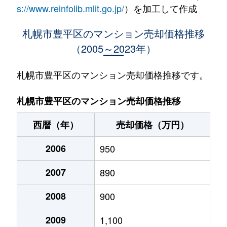
水車町
1,400万円
中の島
徒歩1
s://www.reinfolib.mlit.go.jp/
）を加工して作成
水車町
1,400万円
中の島
徒歩1
札幌市豊平区のマンション売却価格推移
（2005～2023年）
月寒中央通
2,500万円
月寒中央
徒歩2
月寒中央通
2,700万円
月寒中央
徒歩1
札幌市豊平区のマンション売却価格推移です。
月寒中央通
1,500万円
月寒中央
徒歩2
札幌市豊平区のマンション売却価格推移
月寒中央通
3,000万円
月寒中央
徒歩1
西暦（年）
売却価格（万円）
月寒中央通
2,000万円
月寒中央
徒歩1
2006
950
月寒中央通
260万円
月寒中央
徒歩3
2007
890
月寒中央通
3,000万円
月寒中央
徒歩1
2008
900
月寒中央通
3,300万円
福住
徒歩2
2009
1,100