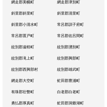
網走郡美幌町
網走郡津別町
平岸１条
1,900万円
南平岸
徒歩1
斜里郡斜里町
斜里郡清里町
平岸１条
1,600万円
南平岸
徒歩1
斜里郡小清水町
常呂郡訓子府町
平岸２条
2,800万円
澄川
徒歩6
常呂郡置戸町
常呂郡佐呂間町
平岸２条
320万円
澄川
徒歩8
紋別郡遠軽町
紋別郡湧別町
平岸２条
1,100万円
澄川
徒歩7
紋別郡滝上町
紋別郡興部町
平岸２条
4,200万円
平岸(札幌市営)
徒歩4
紋別郡西興部村
紋別郡雄武町
平岸２条
3,600万円
平岸(札幌市営)
徒歩2
網走郡大空町
虻田郡豊浦町
平岸２条
2,400万円
平岸(札幌市営)
徒歩4
有珠郡壮瞥町
白老郡白老町
平岸２条
2,700万円
平岸(札幌市営)
徒歩8
勇払郡厚真町
虻田郡洞爺湖町