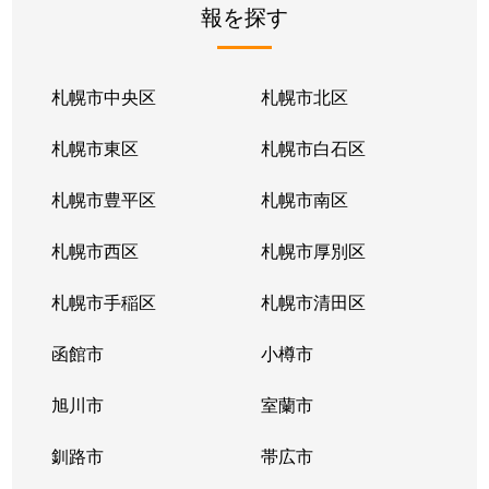
報を探す
月寒東２条
2,800万円
福住
徒歩1
月寒東２条
1,700万円
福住
徒歩1
札幌市中央区
札幌市北区
月寒東２条
770万円
福住
徒歩2
札幌市東区
札幌市白石区
月寒東３条
860万円
月寒中央
徒歩1
札幌市豊平区
札幌市南区
月寒東４条
1,900万円
月寒中央
徒歩2
札幌市西区
札幌市厚別区
月寒東４条
1,700万円
南郷7丁目
徒歩1
札幌市手稲区
札幌市清田区
月寒東５条
3,000万円
南郷7丁目
徒歩8
函館市
小樽市
豊平２条
2,400万円
東札幌
徒歩9
旭川市
室蘭市
豊平２条
3,100万円
東札幌
徒歩9
釧路市
帯広市