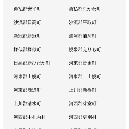
平岸２条
1,300万円
平岸(札幌市営)
徒歩6
勇払郡安平町
勇払郡むかわ町
平岸２条
3,000万円
平岸(札幌市営)
徒歩3
沙流郡日高町
沙流郡平取町
平岸２条
400万円
平岸(札幌市営)
徒歩2
新冠郡新冠町
浦河郡浦河町
平岸２条
1,700万円
平岸(札幌市営)
徒歩6
様似郡様似町
幌泉郡えりも町
平岸２条
2,700万円
南平岸
徒歩1
日高郡新ひだか町
河東郡音更町
平岸３条
1,600万円
澄川
徒歩4
河東郡士幌町
河東郡上士幌町
平岸３条
1,700万円
澄川
徒歩4
河東郡鹿追町
上川郡新得町
平岸３条
1,000万円
澄川
徒歩4
上川郡清水町
河西郡芽室町
平岸３条
1,400万円
澄川
徒歩6
河西郡中札内村
河西郡更別村
平岸３条
1,400万円
澄川
徒歩7