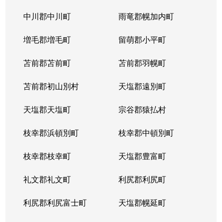
平岸１条
3,100万円
平岸(札幌市営)
徒歩6
中川郡中川町
雨竜郡幌加内町
平岸１条
1,800万円
平岸(札幌市営)
徒歩3
増毛郡増毛町
留萌郡小平町
平岸１条
苫前郡苫前町
2,600万円
苫前郡羽幌町
南平岸
徒歩1
苫前郡初山別村
天塩郡遠別町
平岸１条
2,100万円
南平岸
徒歩1
天塩郡天塩町
宗谷郡猿払村
平岸１条
1,300万円
南平岸
徒歩1
枝幸郡浜頓別町
枝幸郡中頓別町
平岸１条
1,300万円
南平岸
徒歩1
枝幸郡枝幸町
天塩郡豊富町
平岸１条
1,900万円
南平岸
徒歩1
礼文郡礼文町
利尻郡利尻町
平岸１条
1,400万円
南平岸
徒歩1
利尻郡利尻富士町
天塩郡幌延町
平岸１条
150万円
南平岸
徒歩1