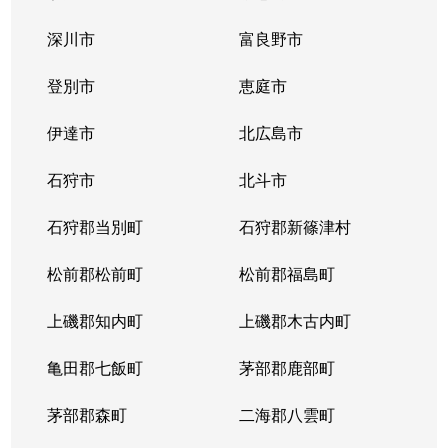
中の島１条
300万円
中の島
徒歩2
深川市
富良野市
中の島１条
790万円
中の島
徒歩2
登別市
恵庭市
中の島１条
280万円
中の島
徒歩2
伊達市
北広島市
中の島１条
2,000万円
中の島
徒歩8
石狩市
北斗市
中の島１条
400万円
中の島
徒歩4
石狩郡当別町
石狩郡新篠津村
中の島１条
930万円
中の島
徒歩1
松前郡松前町
松前郡福島町
中の島１条
440万円
南平岸
徒歩1
上磯郡知内町
上磯郡木古内町
中の島１条
1,400万円
南平岸
徒歩1
亀田郡七飯町
茅部郡鹿部町
中の島１条
980万円
南平岸
徒歩1
茅部郡森町
二海郡八雲町
中の島２条
350万円
澄川
徒歩1