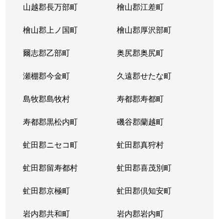
山越郡長万部町
檜山郡江差町
中の島２条
390万円
澄川
徒歩1
檜山郡上ノ国町
檜山郡厚沢部町
中の島２条
1,300万円
澄川
徒歩1
爾志郡乙部町
奥尻郡奥尻町
中の島２条
200万円
澄川
徒歩1
瀬棚郡今金町
久遠郡せたな町
中の島２条
2,100万円
中の島
徒歩3
島牧郡島牧村
寿都郡寿都町
中の島２条
330万円
中の島
徒歩2
寿都郡黒松内町
磯谷郡蘭越町
中の島２条
3,400万円
中の島
徒歩3
虻田郡ニセコ町
虻田郡真狩村
中の島２条
1,700万円
中の島
徒歩1
虻田郡留寿都村
虻田郡喜茂別町
中の島２条
240万円
南平岸
徒歩1
虻田郡京極町
虻田郡倶知安町
中の島２条
200万円
南平岸
徒歩1
岩内郡共和町
岩内郡岩内町