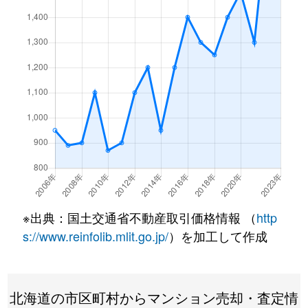
月寒東１条
3,200万円
福住
徒歩7
月寒東１条
1,200万円
福住
徒歩2
月寒東１条
3,400万円
福住
徒歩7
月寒東１条
3,500万円
福住
徒歩7
月寒東１条
800万円
福住
徒歩1
月寒東１条
1,900万円
福住
徒歩1
月寒東１条
1,100万円
福住
徒歩5
※出典：国土交通省不動産取引価格情報 （
http
月寒東２条
640万円
月寒中央
徒歩1
s://www.reinfolib.mlit.go.jp/
）を加工して作成
月寒東２条
2,300万円
福住
徒歩1
北海道の市区町村からマンション売却・査定情
月寒東２条
2,500万円
福住
徒歩1