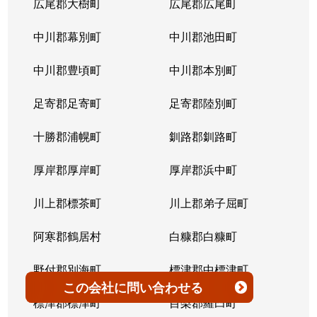
広尾郡大樹町
広尾郡広尾町
平岸３条
1,400万円
澄川
徒歩4
中川郡幕別町
中川郡池田町
平岸３条
1,500万円
澄川
徒歩6
中川郡豊頃町
中川郡本別町
平岸３条
280万円
平岸(札幌市営)
徒歩0
足寄郡足寄町
足寄郡陸別町
平岸３条
3,000万円
平岸(札幌市営)
徒歩7
十勝郡浦幌町
釧路郡釧路町
平岸３条
3,600万円
平岸(札幌市営)
徒歩4
厚岸郡厚岸町
厚岸郡浜中町
平岸３条
1,900万円
平岸(札幌市営)
徒歩7
川上郡標茶町
川上郡弟子屈町
平岸３条
2,500万円
南平岸
徒歩6
阿寒郡鶴居村
白糠郡白糠町
平岸３条
4,200万円
南平岸
徒歩4
野付郡別海町
標津郡中標津町
この会社
に問い合わせる
平岸３条
3,900万円
南平岸
徒歩1
標津郡標津町
目梨郡羅臼町