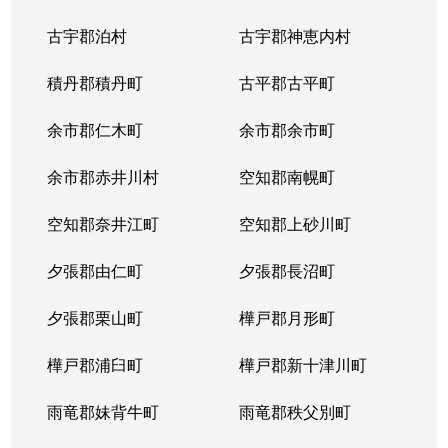
中の島２条
1,500万円
南平岸
徒歩1
古宇郡泊村
古宇郡神恵内村
西岡３条
1,700万円
月寒中央
徒歩1
積丹郡積丹町
古平郡古平町
西岡３条
2,700万円
月寒中央
徒歩1
余市郡仁木町
余市郡余市町
西岡３条
1,600万円
福住
徒歩4
余市郡赤井川村
空知郡南幌町
西岡３条
2,400万円
南平岸
徒歩2
空知郡奈井江町
空知郡上砂川町
西岡４条
2,500万円
月寒中央
徒歩1
夕張郡由仁町
夕張郡長沼町
西岡４条
1,500万円
福住
徒歩2
夕張郡栗山町
樺戸郡月形町
西岡４条
2,300万円
福住
徒歩2
樺戸郡浦臼町
樺戸郡新十津川町
西岡４条
800万円
福住
徒歩2
雨竜郡妹背牛町
雨竜郡秩父別町