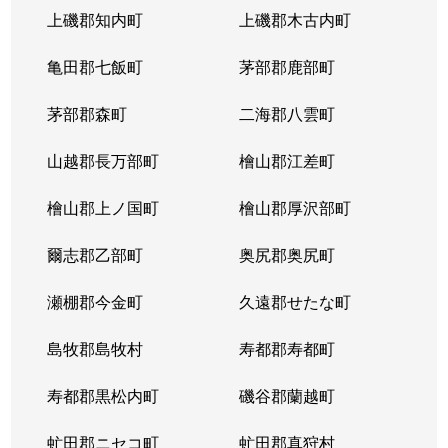
上磯郡知内町
上磯郡木古内町
亀田郡七飯町
茅部郡鹿部町
茅部郡森町
二海郡八雲町
山越郡長万部町
檜山郡江差町
檜山郡上ノ国町
檜山郡厚沢部町
爾志郡乙部町
奥尻郡奥尻町
瀬棚郡今金町
久遠郡せたな町
島牧郡島牧村
寿都郡寿都町
寿都郡黒松内町
磯谷郡蘭越町
虻田郡ニセコ町
虻田郡真狩村