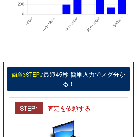
最短45秒 簡単入力でスグ分か
簡単3STEP♪
る！
STEP1
査定を依頼する