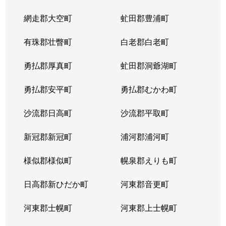
網走郡大空町
虻田郡豊浦町
有珠郡壮瞥町
白老郡白老町
勇払郡厚真町
虻田郡洞爺湖町
勇払郡安平町
勇払郡むかわ町
沙流郡日高町
沙流郡平取町
新冠郡新冠町
浦河郡浦河町
様似郡様似町
幌泉郡えりも町
日高郡新ひだか町
河東郡音更町
河東郡士幌町
河東郡上士幌町