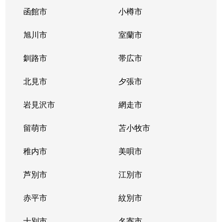
函館市
小樽市
旭川市
室蘭市
釧路市
帯広市
北見市
夕張市
岩見沢市
網走市
留萌市
苫小牧市
稚内市
美唄市
芦別市
江別市
赤平市
紋別市
士別市
名寄市