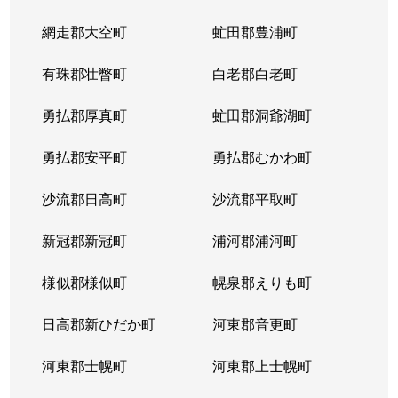
網走郡大空町
虻田郡豊浦町
有珠郡壮瞥町
白老郡白老町
勇払郡厚真町
虻田郡洞爺湖町
勇払郡安平町
勇払郡むかわ町
沙流郡日高町
沙流郡平取町
新冠郡新冠町
浦河郡浦河町
様似郡様似町
幌泉郡えりも町
日高郡新ひだか町
河東郡音更町
河東郡士幌町
河東郡上士幌町