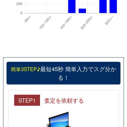
最短45秒 簡単入力でスグ分か
簡単3STEP♪
る！
STEP1
査定を依頼する