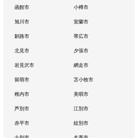
函館市
小樽市
旭川市
室蘭市
釧路市
帯広市
北見市
夕張市
岩見沢市
網走市
留萌市
苫小牧市
稚内市
美唄市
芦別市
江別市
赤平市
紋別市
士別市
名寄市