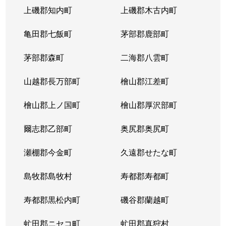
上磯郡知内町
上磯郡木古内町
亀田郡七飯町
茅部郡鹿部町
茅部郡森町
二海郡八雲町
山越郡長万部町
檜山郡江差町
檜山郡上ノ国町
檜山郡厚沢部町
爾志郡乙部町
奥尻郡奥尻町
瀬棚郡今金町
久遠郡せたな町
島牧郡島牧村
寿都郡寿都町
寿都郡黒松内町
磯谷郡蘭越町
虻田郡ニセコ町
虻田郡真狩村