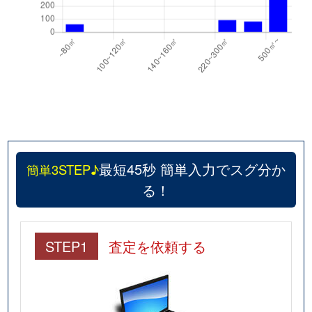
最短45秒 簡単入力でスグ分か
簡単3STEP♪
る！
STEP1
査定を依頼する