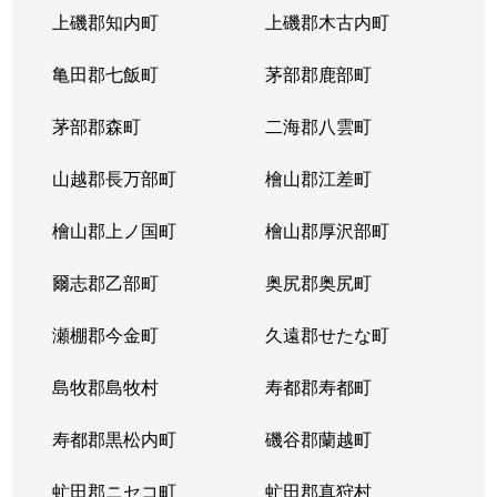
上磯郡知内町
上磯郡木古内町
亀田郡七飯町
茅部郡鹿部町
茅部郡森町
二海郡八雲町
山越郡長万部町
檜山郡江差町
檜山郡上ノ国町
檜山郡厚沢部町
爾志郡乙部町
奥尻郡奥尻町
瀬棚郡今金町
久遠郡せたな町
島牧郡島牧村
寿都郡寿都町
寿都郡黒松内町
磯谷郡蘭越町
虻田郡ニセコ町
虻田郡真狩村