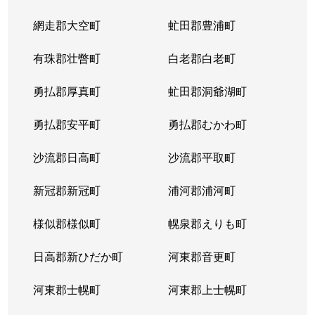
網走郡大空町
虻田郡豊浦町
有珠郡壮瞥町
白老郡白老町
勇払郡厚真町
虻田郡洞爺湖町
勇払郡安平町
勇払郡むかわ町
沙流郡日高町
沙流郡平取町
新冠郡新冠町
浦河郡浦河町
様似郡様似町
幌泉郡えりも町
日高郡新ひだか町
河東郡音更町
河東郡士幌町
河東郡上士幌町