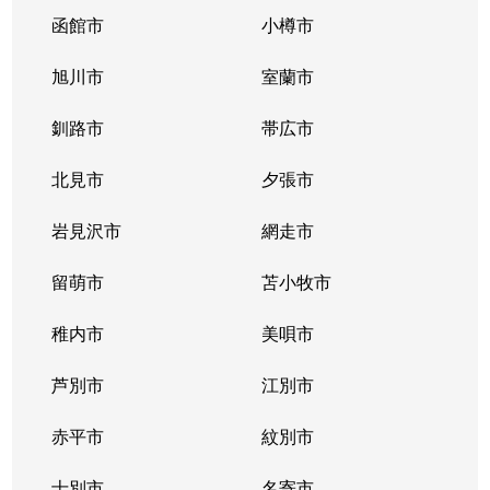
函館市
小樽市
旭川市
室蘭市
釧路市
帯広市
北見市
夕張市
岩見沢市
網走市
留萌市
苫小牧市
稚内市
美唄市
芦別市
江別市
赤平市
紋別市
士別市
名寄市