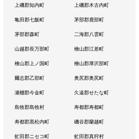
上磯郡知内町
上磯郡木古内町
亀田郡七飯町
茅部郡鹿部町
茅部郡森町
二海郡八雲町
山越郡長万部町
檜山郡江差町
檜山郡上ノ国町
檜山郡厚沢部町
爾志郡乙部町
奥尻郡奥尻町
瀬棚郡今金町
久遠郡せたな町
島牧郡島牧村
寿都郡寿都町
寿都郡黒松内町
磯谷郡蘭越町
虻田郡ニセコ町
虻田郡真狩村