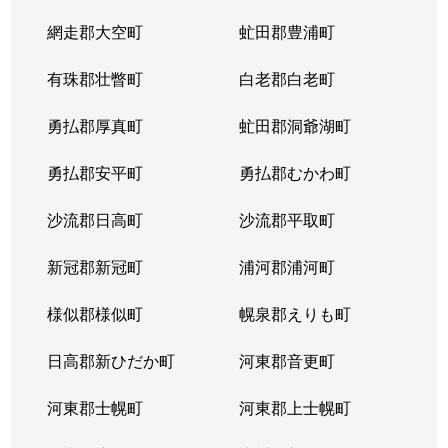
網走郡大空町
虻田郡豊浦町
有珠郡壮瞥町
白老郡白老町
勇払郡厚真町
虻田郡洞爺湖町
勇払郡安平町
勇払郡むかわ町
沙流郡日高町
沙流郡平取町
新冠郡新冠町
浦河郡浦河町
様似郡様似町
幌泉郡えりも町
日高郡新ひだか町
河東郡音更町
河東郡士幌町
河東郡上士幌町