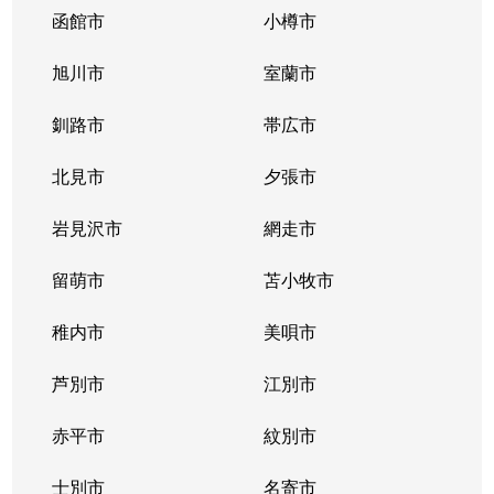
函館市
小樽市
旭川市
室蘭市
釧路市
帯広市
北見市
夕張市
岩見沢市
網走市
留萌市
苫小牧市
稚内市
美唄市
芦別市
江別市
赤平市
紋別市
士別市
名寄市