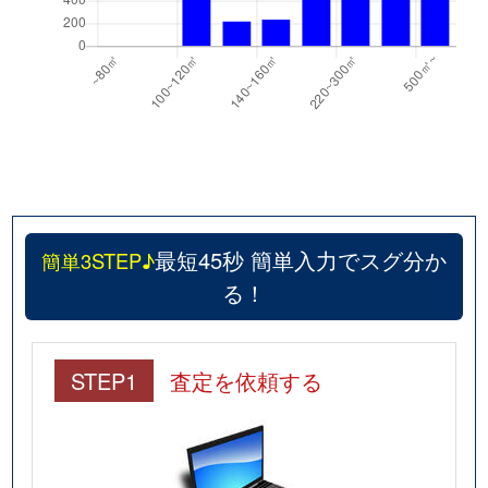
最短45秒 簡単入力でスグ分か
簡単3STEP♪
る！
STEP1
査定を依頼する