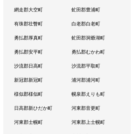
網走郡大空町
虻田郡豊浦町
有珠郡壮瞥町
白老郡白老町
勇払郡厚真町
虻田郡洞爺湖町
勇払郡安平町
勇払郡むかわ町
沙流郡日高町
沙流郡平取町
新冠郡新冠町
浦河郡浦河町
様似郡様似町
幌泉郡えりも町
日高郡新ひだか町
河東郡音更町
河東郡士幌町
河東郡上士幌町