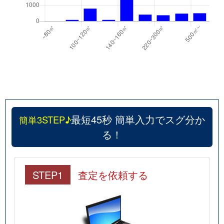
最短45秒 簡単入力でスグ分か
簡単3STEP♪
る！
STEP1
査定を依頼する