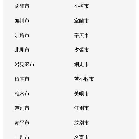
函館市
小樽市
旭川市
室蘭市
釧路市
帯広市
北見市
夕張市
岩見沢市
網走市
留萌市
苫小牧市
稚内市
美唄市
芦別市
江別市
赤平市
紋別市
士別市
名寄市