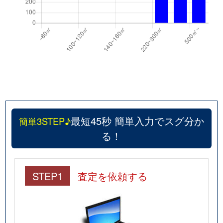
最短45秒 簡単入力でスグ分か
簡単3STEP♪
る！
STEP1
査定を依頼する