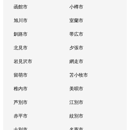
函館市
小樽市
旭川市
室蘭市
釧路市
帯広市
北見市
夕張市
岩見沢市
網走市
留萌市
苫小牧市
稚内市
美唄市
芦別市
江別市
赤平市
紋別市
士別市
名寄市