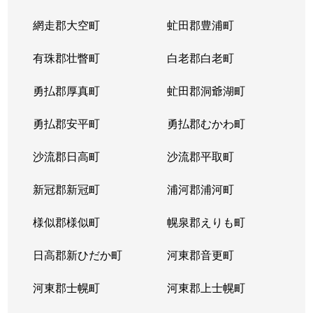
網走郡大空町
虻田郡豊浦町
有珠郡壮瞥町
白老郡白老町
勇払郡厚真町
虻田郡洞爺湖町
勇払郡安平町
勇払郡むかわ町
沙流郡日高町
沙流郡平取町
新冠郡新冠町
浦河郡浦河町
様似郡様似町
幌泉郡えりも町
日高郡新ひだか町
河東郡音更町
河東郡士幌町
河東郡上士幌町