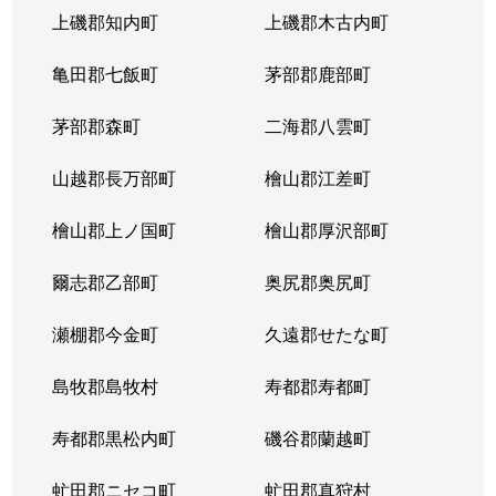
上磯郡知内町
上磯郡木古内町
亀田郡七飯町
茅部郡鹿部町
茅部郡森町
二海郡八雲町
山越郡長万部町
檜山郡江差町
檜山郡上ノ国町
檜山郡厚沢部町
爾志郡乙部町
奥尻郡奥尻町
瀬棚郡今金町
久遠郡せたな町
島牧郡島牧村
寿都郡寿都町
寿都郡黒松内町
磯谷郡蘭越町
虻田郡ニセコ町
虻田郡真狩村