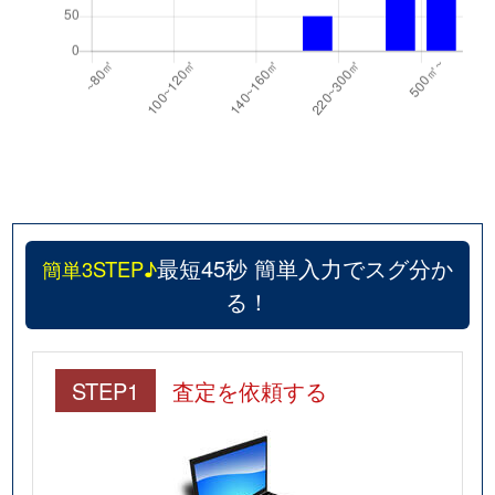
最短45秒 簡単入力でスグ分か
簡単3STEP♪
る！
STEP1
査定を依頼する