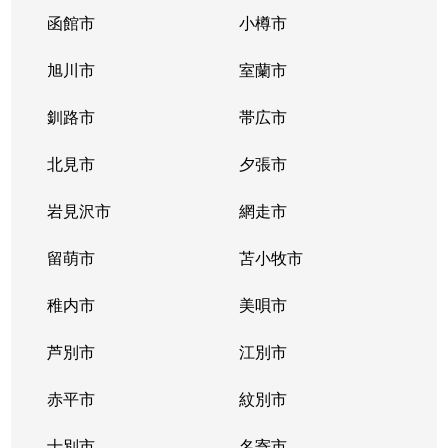
函館市
小樽市
旭川市
室蘭市
釧路市
帯広市
北見市
夕張市
岩見沢市
網走市
留萌市
苫小牧市
稚内市
美唄市
芦別市
江別市
赤平市
紋別市
士別市
名寄市