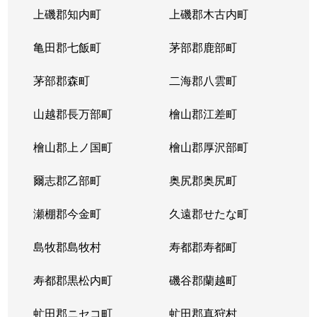
上磯郡知内町
上磯郡木古内町
亀田郡七飯町
茅部郡鹿部町
茅部郡森町
二海郡八雲町
山越郡長万部町
檜山郡江差町
檜山郡上ノ国町
檜山郡厚沢部町
爾志郡乙部町
奥尻郡奥尻町
瀬棚郡今金町
久遠郡せたな町
島牧郡島牧村
寿都郡寿都町
寿都郡黒松内町
磯谷郡蘭越町
虻田郡ニセコ町
虻田郡真狩村