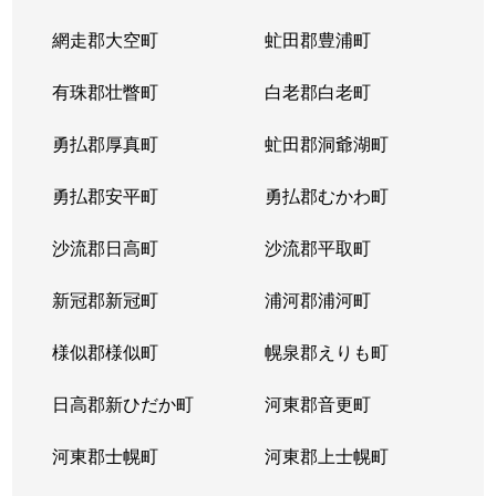
網走郡大空町
虻田郡豊浦町
有珠郡壮瞥町
白老郡白老町
勇払郡厚真町
虻田郡洞爺湖町
勇払郡安平町
勇払郡むかわ町
沙流郡日高町
沙流郡平取町
新冠郡新冠町
浦河郡浦河町
様似郡様似町
幌泉郡えりも町
日高郡新ひだか町
河東郡音更町
河東郡士幌町
河東郡上士幌町