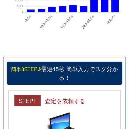
最短45秒 簡単入力でスグ分か
簡単3STEP♪
る！
STEP1
査定を依頼する