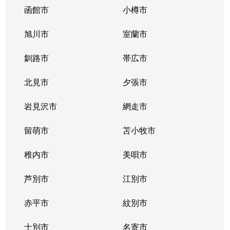
函館市
小樽市
旭川市
室蘭市
釧路市
帯広市
北見市
夕張市
岩見沢市
網走市
留萌市
苫小牧市
稚内市
美唄市
芦別市
江別市
赤平市
紋別市
士別市
名寄市