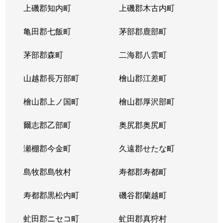
上磯郡知内町
上磯郡木古内町
亀田郡七飯町
茅部郡鹿部町
茅部郡森町
二海郡八雲町
山越郡長万部町
檜山郡江差町
檜山郡上ノ国町
檜山郡厚沢部町
爾志郡乙部町
奥尻郡奥尻町
瀬棚郡今金町
久遠郡せたな町
島牧郡島牧村
寿都郡寿都町
寿都郡黒松内町
磯谷郡蘭越町
虻田郡ニセコ町
虻田郡真狩村