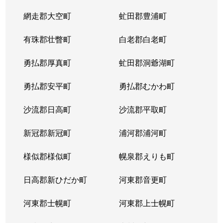
網走郡大空町
虻田郡豊浦町
有珠郡壮瞥町
白老郡白老町
勇払郡厚真町
虻田郡洞爺湖町
勇払郡安平町
勇払郡むかわ町
沙流郡日高町
沙流郡平取町
新冠郡新冠町
浦河郡浦河町
様似郡様似町
幌泉郡えりも町
日高郡新ひだか町
河東郡音更町
河東郡士幌町
河東郡上士幌町