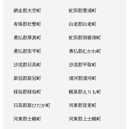
網走郡大空町
虻田郡豊浦町
有珠郡壮瞥町
白老郡白老町
勇払郡厚真町
虻田郡洞爺湖町
勇払郡安平町
勇払郡むかわ町
沙流郡日高町
沙流郡平取町
新冠郡新冠町
浦河郡浦河町
様似郡様似町
幌泉郡えりも町
日高郡新ひだか町
河東郡音更町
河東郡士幌町
河東郡上士幌町