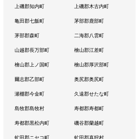
上磯郡知内町
上磯郡木古内町
亀田郡七飯町
茅部郡鹿部町
茅部郡森町
二海郡八雲町
山越郡長万部町
檜山郡江差町
檜山郡上ノ国町
檜山郡厚沢部町
爾志郡乙部町
奥尻郡奥尻町
瀬棚郡今金町
久遠郡せたな町
島牧郡島牧村
寿都郡寿都町
寿都郡黒松内町
磯谷郡蘭越町
虻田郡ニセコ町
虻田郡真狩村