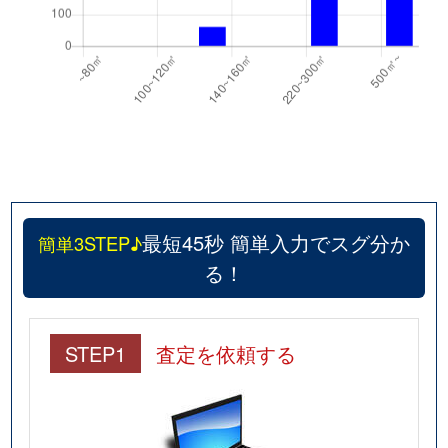
最短45秒 簡単入力でスグ分か
簡単3STEP♪
る！
STEP1
査定を依頼する