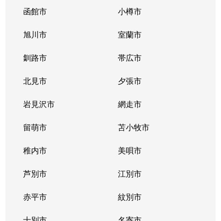
函館市
小樽市
旭川市
室蘭市
釧路市
帯広市
北見市
夕張市
岩見沢市
網走市
留萌市
苫小牧市
稚内市
美唄市
芦別市
江別市
赤平市
紋別市
士別市
名寄市