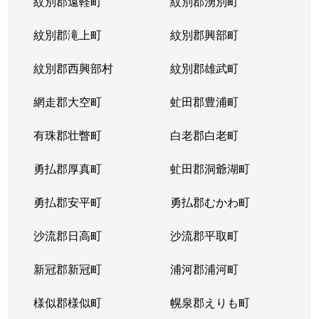
紋別郡遠軽町
紋別郡湧別町
紋別郡滝上町
紋別郡興部町
紋別郡西興部村
紋別郡雄武町
網走郡大空町
虻田郡豊浦町
有珠郡壮瞥町
白老郡白老町
勇払郡厚真町
虻田郡洞爺湖町
勇払郡安平町
勇払郡むかわ町
沙流郡日高町
沙流郡平取町
新冠郡新冠町
浦河郡浦河町
様似郡様似町
幌泉郡えりも町