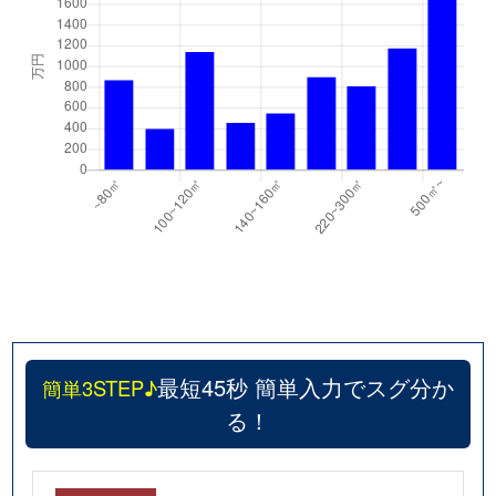
最短45秒 簡単入力でスグ分か
簡単3STEP♪
る！