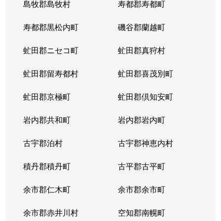
島牧郡島牧村
寿都郡寿都町
寿都郡黒松内町
磯谷郡蘭越町
虻田郡ニセコ町
虻田郡真狩村
虻田郡留寿都村
虻田郡喜茂別町
虻田郡京極町
虻田郡倶知安町
岩内郡共和町
岩内郡岩内町
古宇郡泊村
古宇郡神恵内村
積丹郡積丹町
古平郡古平町
余市郡仁木町
余市郡余市町
余市郡赤井川村
空知郡南幌町