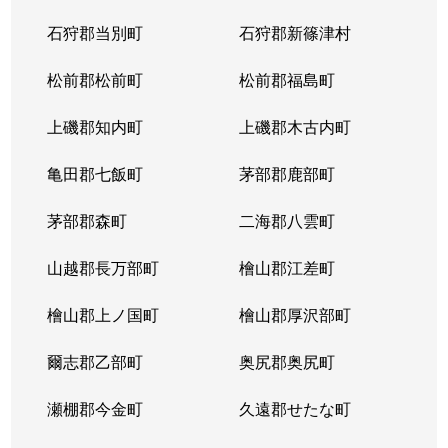
石狩郡当別町
石狩郡新篠津村
松前郡松前町
松前郡福島町
上磯郡知内町
上磯郡木古内町
亀田郡七飯町
茅部郡鹿部町
茅部郡森町
二海郡八雲町
山越郡長万部町
檜山郡江差町
檜山郡上ノ国町
檜山郡厚沢部町
爾志郡乙部町
奥尻郡奥尻町
瀬棚郡今金町
久遠郡せたな町