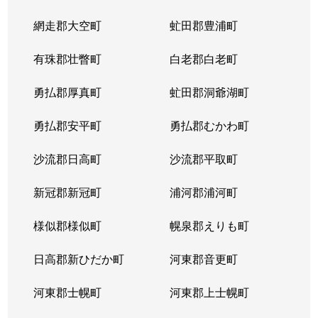
網走郡大空町
虻田郡豊浦町
有珠郡壮瞥町
白老郡白老町
勇払郡厚真町
虻田郡洞爺湖町
勇払郡安平町
勇払郡むかわ町
沙流郡日高町
沙流郡平取町
新冠郡新冠町
浦河郡浦河町
様似郡様似町
幌泉郡えりも町
日高郡新ひだか町
河東郡音更町
河東郡士幌町
河東郡上士幌町