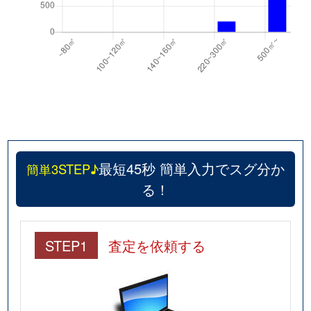
最短45秒 簡単入力でスグ分か
簡単3STEP♪
る！
STEP1
査定を依頼する