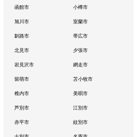
函館市
小樽市
旭川市
室蘭市
釧路市
帯広市
北見市
夕張市
岩見沢市
網走市
留萌市
苫小牧市
稚内市
美唄市
芦別市
江別市
赤平市
紋別市
士別市
名寄市