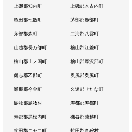
上磯郡知内町
上磯郡木古内町
亀田郡七飯町
茅部郡鹿部町
茅部郡森町
二海郡八雲町
山越郡長万部町
檜山郡江差町
檜山郡上ノ国町
檜山郡厚沢部町
爾志郡乙部町
奥尻郡奥尻町
瀬棚郡今金町
久遠郡せたな町
島牧郡島牧村
寿都郡寿都町
寿都郡黒松内町
磯谷郡蘭越町
虻田郡ニセコ町
虻田郡真狩村