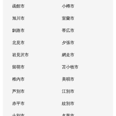
函館市
小樽市
旭川市
室蘭市
釧路市
帯広市
北見市
夕張市
岩見沢市
網走市
留萌市
苫小牧市
稚内市
美唄市
芦別市
江別市
赤平市
紋別市
士別市
名寄市