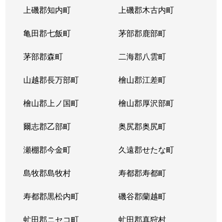
上磯郡知内町
上磯郡木古内町
亀田郡七飯町
茅部郡鹿部町
茅部郡森町
二海郡八雲町
山越郡長万部町
檜山郡江差町
檜山郡上ノ国町
檜山郡厚沢部町
爾志郡乙部町
奥尻郡奥尻町
瀬棚郡今金町
久遠郡せたな町
島牧郡島牧村
寿都郡寿都町
寿都郡黒松内町
磯谷郡蘭越町
虻田郡ニセコ町
虻田郡真狩村