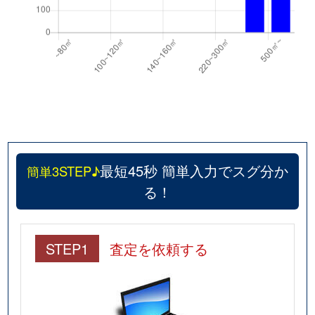
最短45秒 簡単入力でスグ分か
簡単3STEP♪
る！
STEP1
査定を依頼する