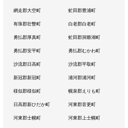
網走郡大空町
虻田郡豊浦町
有珠郡壮瞥町
白老郡白老町
勇払郡厚真町
虻田郡洞爺湖町
勇払郡安平町
勇払郡むかわ町
沙流郡日高町
沙流郡平取町
新冠郡新冠町
浦河郡浦河町
様似郡様似町
幌泉郡えりも町
日高郡新ひだか町
河東郡音更町
河東郡士幌町
河東郡上士幌町