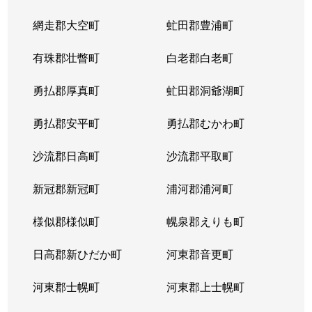
網走郡大空町
虻田郡豊浦町
有珠郡壮瞥町
白老郡白老町
勇払郡厚真町
虻田郡洞爺湖町
勇払郡安平町
勇払郡むかわ町
沙流郡日高町
沙流郡平取町
新冠郡新冠町
浦河郡浦河町
様似郡様似町
幌泉郡えりも町
日高郡新ひだか町
河東郡音更町
河東郡士幌町
河東郡上士幌町