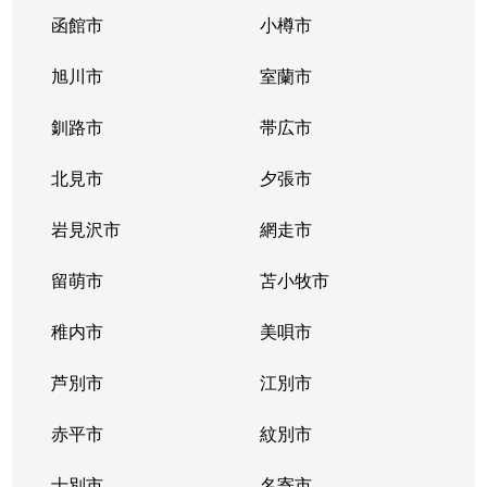
函館市
小樽市
旭川市
室蘭市
釧路市
帯広市
北見市
夕張市
岩見沢市
網走市
留萌市
苫小牧市
稚内市
美唄市
芦別市
江別市
赤平市
紋別市
士別市
名寄市