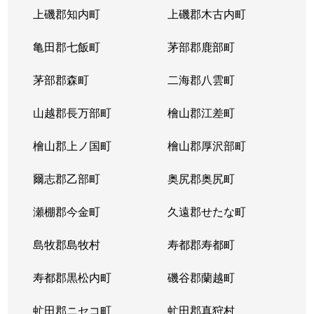
上磯郡知内町
上磯郡木古内町
亀田郡七飯町
茅部郡鹿部町
茅部郡森町
二海郡八雲町
山越郡長万部町
檜山郡江差町
檜山郡上ノ国町
檜山郡厚沢部町
爾志郡乙部町
奥尻郡奥尻町
瀬棚郡今金町
久遠郡せたな町
島牧郡島牧村
寿都郡寿都町
寿都郡黒松内町
磯谷郡蘭越町
虻田郡ニセコ町
虻田郡真狩村