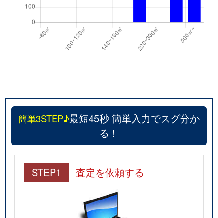
最短45秒 簡単入力でスグ分か
簡単3STEP♪
る！
STEP1
査定を依頼する