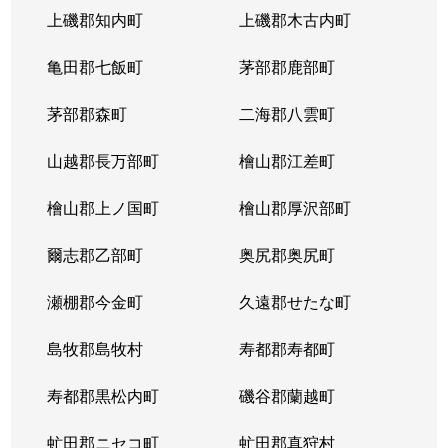
上磯郡知内町
上磯郡木古内町
亀田郡七飯町
茅部郡鹿部町
茅部郡森町
二海郡八雲町
山越郡長万部町
檜山郡江差町
檜山郡上ノ国町
檜山郡厚沢部町
爾志郡乙部町
奥尻郡奥尻町
瀬棚郡今金町
久遠郡せたな町
島牧郡島牧村
寿都郡寿都町
寿都郡黒松内町
磯谷郡蘭越町
虻田郡ニセコ町
虻田郡真狩村