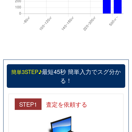
最短45秒 簡単入力でスグ分か
簡単3STEP♪
る！
STEP1
査定を依頼する