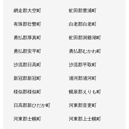
網走郡大空町
虻田郡豊浦町
有珠郡壮瞥町
白老郡白老町
勇払郡厚真町
虻田郡洞爺湖町
勇払郡安平町
勇払郡むかわ町
沙流郡日高町
沙流郡平取町
新冠郡新冠町
浦河郡浦河町
様似郡様似町
幌泉郡えりも町
日高郡新ひだか町
河東郡音更町
河東郡士幌町
河東郡上士幌町