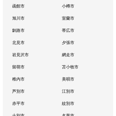
函館市
小樽市
旭川市
室蘭市
釧路市
帯広市
北見市
夕張市
岩見沢市
網走市
留萌市
苫小牧市
稚内市
美唄市
芦別市
江別市
赤平市
紋別市
士別市
名寄市