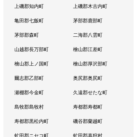
上磯郡知内町
上磯郡木古内町
亀田郡七飯町
茅部郡鹿部町
茅部郡森町
二海郡八雲町
山越郡長万部町
檜山郡江差町
檜山郡上ノ国町
檜山郡厚沢部町
爾志郡乙部町
奥尻郡奥尻町
瀬棚郡今金町
久遠郡せたな町
島牧郡島牧村
寿都郡寿都町
寿都郡黒松内町
磯谷郡蘭越町
虻田郡ニセコ町
虻田郡真狩村