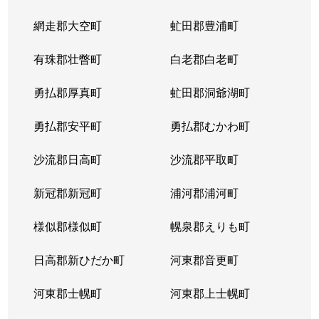
網走郡大空町
虻田郡豊浦町
有珠郡壮瞥町
白老郡白老町
勇払郡厚真町
虻田郡洞爺湖町
勇払郡安平町
勇払郡むかわ町
沙流郡日高町
沙流郡平取町
新冠郡新冠町
浦河郡浦河町
様似郡様似町
幌泉郡えりも町
日高郡新ひだか町
河東郡音更町
河東郡士幌町
河東郡上士幌町