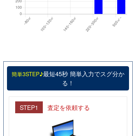
最短45秒 簡単入力でスグ分か
簡単3STEP♪
る！
STEP1
査定を依頼する