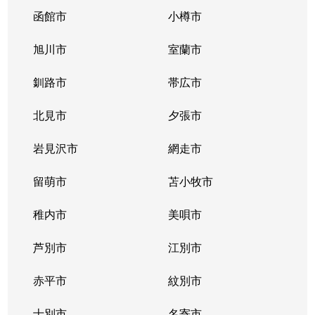
函館市
小樽市
旭川市
室蘭市
釧路市
帯広市
北見市
夕張市
岩見沢市
網走市
留萌市
苫小牧市
稚内市
美唄市
芦別市
江別市
赤平市
紋別市
士別市
名寄市