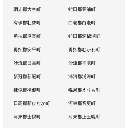
網走郡大空町
虻田郡豊浦町
有珠郡壮瞥町
白老郡白老町
勇払郡厚真町
虻田郡洞爺湖町
勇払郡安平町
勇払郡むかわ町
沙流郡日高町
沙流郡平取町
新冠郡新冠町
浦河郡浦河町
様似郡様似町
幌泉郡えりも町
日高郡新ひだか町
河東郡音更町
河東郡士幌町
河東郡上士幌町