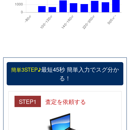
最短45秒 簡単入力でスグ分か
簡単3STEP♪
る！
STEP1
査定を依頼する