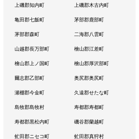
上磯郡知内町
上磯郡木古内町
亀田郡七飯町
茅部郡鹿部町
茅部郡森町
二海郡八雲町
山越郡長万部町
檜山郡江差町
檜山郡上ノ国町
檜山郡厚沢部町
爾志郡乙部町
奥尻郡奥尻町
瀬棚郡今金町
久遠郡せたな町
島牧郡島牧村
寿都郡寿都町
寿都郡黒松内町
磯谷郡蘭越町
虻田郡ニセコ町
虻田郡真狩村