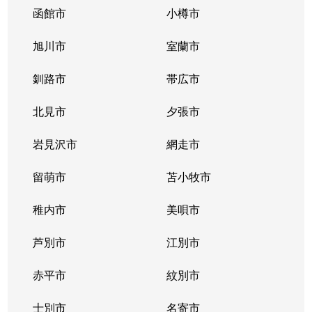
函館市
小樽市
旭川市
室蘭市
釧路市
帯広市
北見市
夕張市
岩見沢市
網走市
留萌市
苫小牧市
稚内市
美唄市
芦別市
江別市
赤平市
紋別市
士別市
名寄市