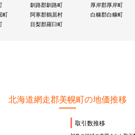
町
釧路郡釧路町
厚岸郡厚岸町
屈町
阿寒郡鶴居村
白糠郡白糠町
町
目梨郡羅臼町
北海道網走郡美幌町の地価推移
取引数推移