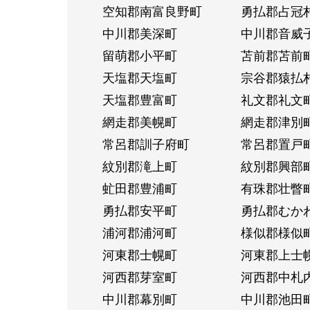
空知郡南富良野町
勇払郡占冠
中川郡美深町
中川郡音威
留萌郡小平町
苫前郡苫前
天塩郡天塩町
宗谷郡猿払
天塩郡豊富町
礼文郡礼文
網走郡美幌町
網走郡津別
常呂郡訓子府町
常呂郡置戸
紋別郡滝上町
紋別郡興部
虻田郡豊浦町
有珠郡壮瞥
勇払郡安平町
勇払郡むか
浦河郡浦河町
様似郡様似
河東郡士幌町
河東郡上士
河西郡芽室町
河西郡中札
中川郡幕別町
中川郡池田