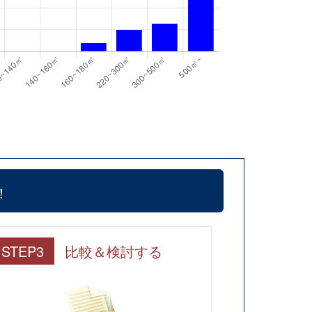
！
STEP3
比較＆検討する