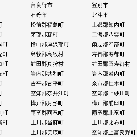
富良野市
登別市
石狩市
北斗市
町
松前郡福島町
上磯郡知内町
町
茅部郡森町
二海郡八雲町
国町
檜山郡厚沢部町
爾志郡乙部町
な町
島牧郡島牧村
寿都郡寿都町
コ町
虻田郡真狩村
虻田郡留寿都村
安町
岩内郡共和町
岩内郡岩内町
町
古平郡古平町
余市郡仁木町
町
空知郡奈井江町
空知郡上砂川町
町
樺戸郡月形町
樺戸郡浦臼町
別町
雨竜郡雨竜町
雨竜郡北竜町
楽町
上川郡当麻町
上川郡比布町
町
上川郡美瑛町
空知郡上富良野町