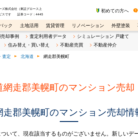
ーズ株式会社（東証グロース上
初めての方へ
ビスです 証券コード：4445
バック
土地活用
賃貸管理
リノベーション
外壁塗装
ライン講座
リビンマガジンBiz
不動産売却ご相談デスク
別売却事例
査定利用者データ
シミュレーション 戸建て
住み替え・買い替え
不動産売買
不動産仲介
・査定
北海道
網走郡美幌町
道網走郡美幌町のマンション売却
網走郡美幌町のマンション売却情
について、現在該当するものがございません。新しいデ