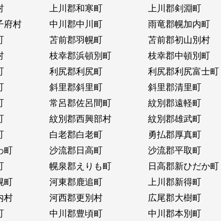
村
上川郡和寒町
上川郡剣淵町
子府村
中川郡中川町
雨竜郡幌加内町
町
苫前郡羽幌町
苫前郡初山別村
村
枝幸郡浜頓別町
枝幸郡中頓別町
町
利尻郡利尻町
利尻郡利尻富士町
町
斜里郡斜里町
斜里郡清里町
町
常呂郡佐呂間町
紋別郡遠軽町
町
紋別郡西興部村
紋別郡雄武町
町
白老郡白老町
勇払郡厚真町
わ町
沙流郡日高町
沙流郡平取町
町
幌泉郡えりも町
日高郡新ひだか町
幌町
河東郡鹿追町
上川郡新得町
内村
河西郡更別村
広尾郡大樹町
町
中川郡豊頃町
中川郡本別町