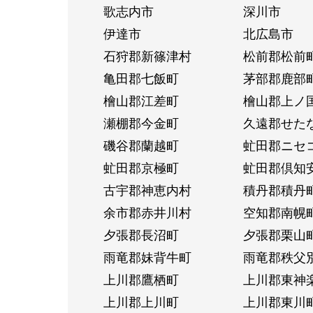
歌志内市
深川市
伊達市
北広島市
石狩郡新篠津村
松前郡松前
亀田郡七飯町
茅部郡鹿部
檜山郡江差町
檜山郡上ノ
瀬棚郡今金町
久遠郡せた
磯谷郡蘭越町
虻田郡ニセ
虻田郡京極町
虻田郡倶知
古宇郡神恵内村
積丹郡積丹
余市郡赤井川村
空知郡南幌
夕張郡長沼町
夕張郡栗山
雨竜郡妹背牛町
雨竜郡秩父
上川郡鷹栖町
上川郡東神
上川郡上川町
上川郡東川