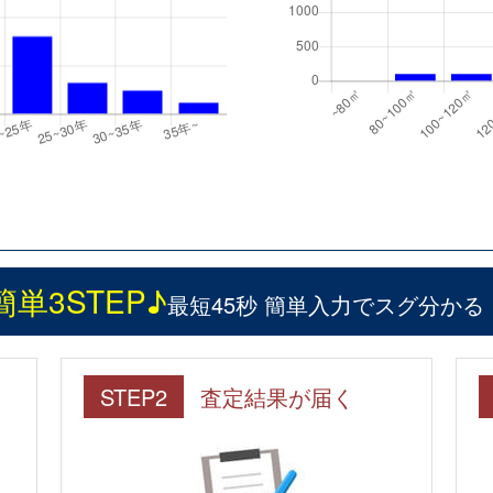
簡単3STEP♪
最短45秒 簡単入力でスグ分かる
STEP2
査定結果が届く