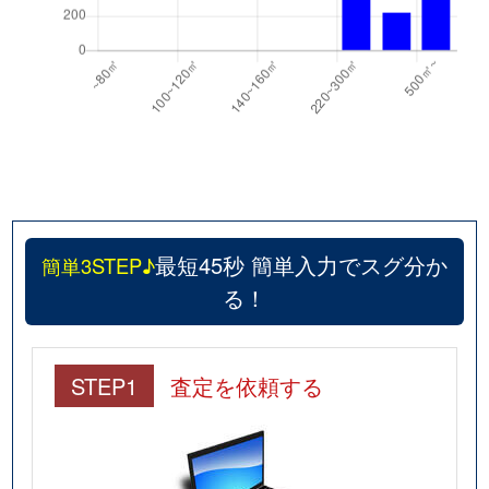
最短45秒 簡単入力でスグ分か
簡単3STEP♪
る！
STEP1
査定を依頼する