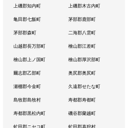
上磯郡知内町
上磯郡木古内町
亀田郡七飯町
茅部郡鹿部町
茅部郡森町
二海郡八雲町
山越郡長万部町
檜山郡江差町
檜山郡上ノ国町
檜山郡厚沢部町
爾志郡乙部町
奥尻郡奥尻町
瀬棚郡今金町
久遠郡せたな町
島牧郡島牧村
寿都郡寿都町
寿都郡黒松内町
磯谷郡蘭越町
虻田郡ニセコ町
虻田郡真狩村