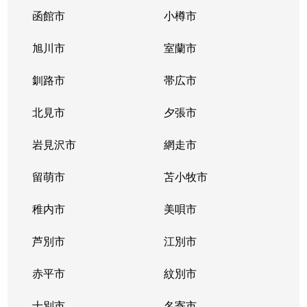
函館市
小樽市
旭川市
室蘭市
釧路市
帯広市
北見市
夕張市
岩見沢市
網走市
留萌市
苫小牧市
稚内市
美唄市
芦別市
江別市
赤平市
紋別市
士別市
名寄市