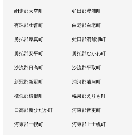
網走郡大空町
虻田郡豊浦町
有珠郡壮瞥町
白老郡白老町
勇払郡厚真町
虻田郡洞爺湖町
勇払郡安平町
勇払郡むかわ町
沙流郡日高町
沙流郡平取町
新冠郡新冠町
浦河郡浦河町
様似郡様似町
幌泉郡えりも町
日高郡新ひだか町
河東郡音更町
河東郡士幌町
河東郡上士幌町