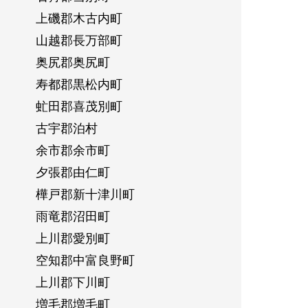
上磯郡木古内町
山越郡長万部町
奥尻郡奥尻町
寿都郡黒松内町
虻田郡喜茂別町
古宇郡泊村
余市郡余市町
夕張郡由仁町
樺戸郡新十津川町
雨竜郡沼田町
上川郡愛別町
空知郡中富良野町
上川郡下川町
増毛郡増毛町