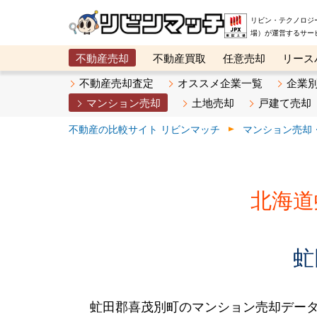
リビン・テクノロジ
場）が運営するサー
不動産売却
不動産買取
任意売却
リース
メタ住宅展示場
ベスト不動産カンパニー
オン
不動産売却査定
オススメ企業一覧
企業
マンション売却
土地売却
戸建て売却
不動産の比較サイト リビンマッチ
マンション売却
北海道
虻
虻田郡喜茂別町のマンション売却デー