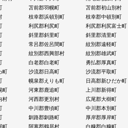
町
苫前郡羽幌町
苫前郡初山別村
村
枝幸郡浜頓別町
枝幸郡中頓別町
町
利尻郡利尻町
利尻郡利尻富士町
町
斜里郡斜里町
斜里郡清里町
町
常呂郡佐呂間町
紋別郡遠軽町
町
紋別郡西興部村
紋別郡雄武町
町
白老郡白老町
勇払郡厚真町
わ町
沙流郡日高町
沙流郡平取町
町
幌泉郡えりも町
日高郡新ひだか町
幌町
河東郡鹿追町
上川郡新得町
内村
河西郡更別村
広尾郡大樹町
町
中川郡豊頃町
中川郡本別町
町
釧路郡釧路町
厚岸郡厚岸町
屈町
阿寒郡鶴居村
白糠郡白糠町