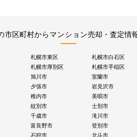
の市区町村からマンション売却・査定情
札幌市東区
札幌市白石区
札幌市厚別区
札幌市手稲区
旭川市
室蘭市
夕張市
岩見沢市
稚内市
美唄市
紋別市
士別市
千歳市
滝川市
富良野市
登別市
石狩市
北斗市