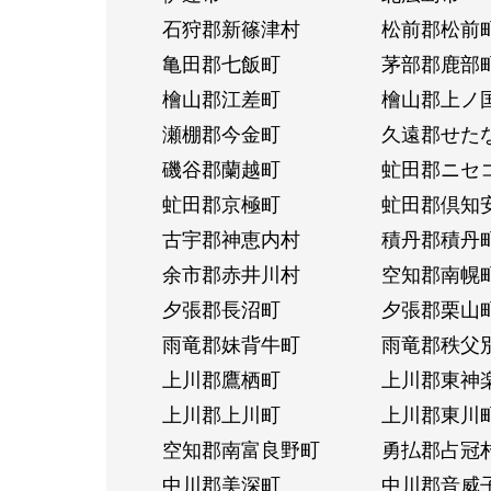
石狩郡新篠津村
松前郡松前
亀田郡七飯町
茅部郡鹿部
檜山郡江差町
檜山郡上ノ
瀬棚郡今金町
久遠郡せた
磯谷郡蘭越町
虻田郡ニセ
虻田郡京極町
虻田郡倶知
古宇郡神恵内村
積丹郡積丹
余市郡赤井川村
空知郡南幌
夕張郡長沼町
夕張郡栗山
雨竜郡妹背牛町
雨竜郡秩父
上川郡鷹栖町
上川郡東神
上川郡上川町
上川郡東川
空知郡南富良野町
勇払郡占冠
中川郡美深町
中川郡音威