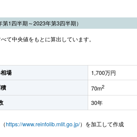
第1四半期～2023年第3四半期）
すべて中央値をもとに算出しています。
格相場
1,700万円
2
面積
70m
数
30年
 （
https://www.reinfolib.mlit.go.jp/
）を加工して作成