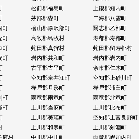
町
松前郡福島町
上磯郡知内町
町
茅部郡森町
二海郡八雲町
国町
檜山郡厚沢部町
爾志郡乙部町
な町
島牧郡島牧村
寿都郡寿都町
コ町
虻田郡真狩村
虻田郡留寿都村
安町
岩内郡共和町
岩内郡岩内町
町
古平郡古平町
余市郡仁木町
町
空知郡奈井江町
空知郡上砂川町
町
樺戸郡月形町
樺戸郡浦臼町
別町
雨竜郡雨竜町
雨竜郡北竜町
楽町
上川郡当麻町
上川郡比布町
町
上川郡美瑛町
空知郡上富良野町
村
上川郡和寒町
上川郡剣淵町
子府村
中川郡中川町
雨竜郡幌加内町