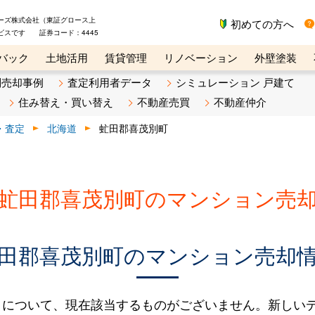
ーズ株式会社（東証グロース上
初めての方へ
ビスです 証券コード：4445
バック
土地活用
賃貸管理
リノベーション
外壁塗装
ライン講座
リビンマガジンBiz
不動産売却ご相談デスク
別売却事例
査定利用者データ
シミュレーション 戸建て
住み替え・買い替え
不動産売買
不動産仲介
・査定
北海道
虻田郡喜茂別町
虻田郡喜茂別町のマンション売
田郡喜茂別町のマンション売却
タについて、現在該当するものがございません。新しい