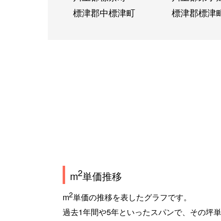
標津郡中標津町
標津郡標津
2
m
単価推移
2
m
単価の推移を表したグラフです。
過去1年間や5年といったスパンで、その坪