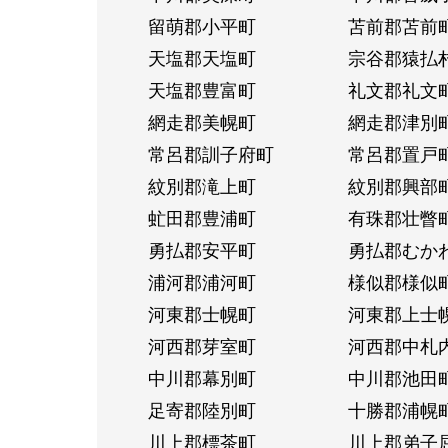
留萌郡小平町
苫前郡苫前
天塩郡天塩町
宗谷郡猿払
天塩郡豊富町
礼文郡礼文
網走郡美幌町
網走郡津別
常呂郡訓子府町
常呂郡置戸
紋別郡滝上町
紋別郡興部
虻田郡豊浦町
有珠郡壮瞥
勇払郡安平町
勇払郡むか
浦河郡浦河町
様似郡様似
河東郡士幌町
河東郡上士
河西郡芽室町
河西郡中札
中川郡幕別町
中川郡池田
足寄郡陸別町
十勝郡浦幌
川上郡標茶町
川上郡弟子