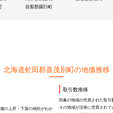
町
目梨郡羅臼町
北海道虻田郡喜茂別町の地価推移
取引数推移
対象の地域の売買された取引
その地域が活発に売買されて
単価の上昇・下落の傾向がわか