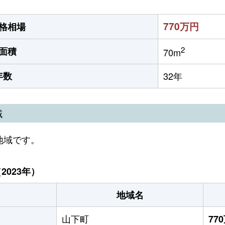
770万円
格相場
2
面積
70m
年数
32年
域
地域です。
023年）
地域名
山下町
77