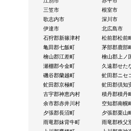
江別市
赤平市
三笠市
根室市
歌志内市
深川市
伊達市
北広島市
石狩郡新篠津村
松前郡松前
亀田郡七飯町
茅部郡鹿部
檜山郡江差町
檜山郡上ノ
瀬棚郡今金町
久遠郡せた
磯谷郡蘭越町
虻田郡ニセ
虻田郡京極町
虻田郡倶知
古宇郡神恵内村
積丹郡積丹
余市郡赤井川村
空知郡南幌
夕張郡長沼町
夕張郡栗山
雨竜郡妹背牛町
雨竜郡秩父