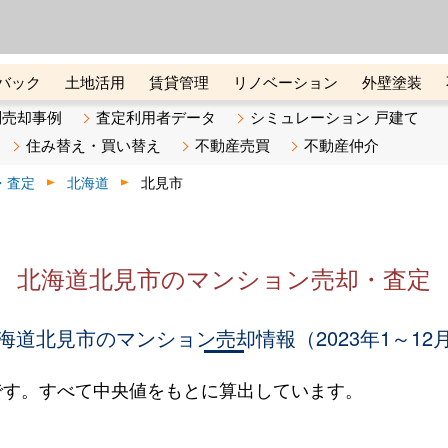
ーズ株式会社（東証グロース上
初めての方へ
ビスです 証券コード：4445
バック
土地活用
賃貸管理
リノベーション
外壁塗装
ライン講座
リビンマガジンBiz
不動産売却ご相談デスク
別売却事例
査定利用者データ
シミュレーション 戸建て
住み替え・買い替え
不動産売買
不動産仲介
・査定
北海道
北見市
北海道北見市のマンション売却・査定
海道北見市のマンション売却情報（2023年1～12
です。すべて中央値をもとに算出しています。