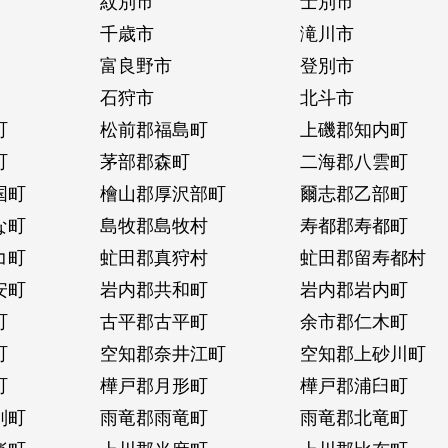
紋別市
士別市
千歳市
滝川市
富良野市
登別市
石狩市
北斗市
町
松前郡福島町
上磯郡知内町
町
茅部郡森町
二海郡八雲町
国町
檜山郡厚沢部町
爾志郡乙部町
な町
島牧郡島牧村
寿都郡寿都町
コ町
虻田郡真狩村
虻田郡留寿都村
安町
岩内郡共和町
岩内郡岩内町
町
古平郡古平町
余市郡仁木町
町
空知郡奈井江町
空知郡上砂川町
町
樺戸郡月形町
樺戸郡浦臼町
別町
雨竜郡雨竜町
雨竜郡北竜町