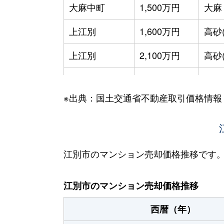
大麻中町
1,500万円
大麻
上江別
1,600万円
高砂
上江別
2,100万円
高砂
上江別東町
950万円
江別
※出典：国土交通省不動産取引価格情報
野幌末広町
180万円
野幌
野幌末広町
170万円
野幌
野幌末広町
190万円
野幌
江別市のマンション売却価格推移です
野幌末広町
150万円
野幌
江別市のマンション売却価格推移
野幌住吉町
950万円
野幌
西暦（年）
野幌若葉町
400万円
野幌