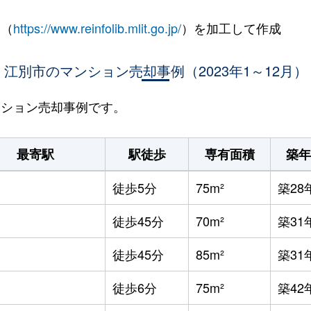
 （
https://www.reinfolib.mlit.go.jp/
）を加工して作成
江別市のマンション売却事例（2023年1～12月）
マンション売却事例です。
最寄駅
駅徒歩
専有面積
築年
徒歩5分
75m²
築28
徒歩45分
70m²
築31
徒歩45分
85m²
築31
徒歩6分
75m²
築42