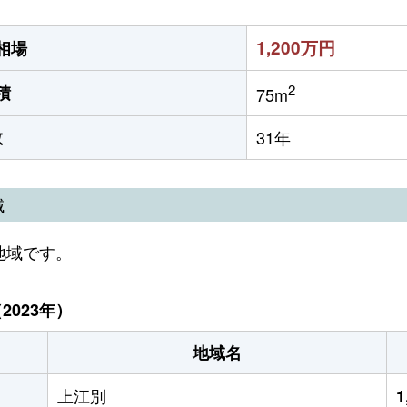
1,200万円
相場
2
積
75m
数
31年
域
地域です。
023年）
地域名
上江別
1