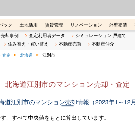
ーズ株式会社（東証グロース上
初めての方へ
ビスです 証券コード：4445
バック
土地活用
賃貸管理
リノベーション
外壁塗装
ライン講座
リビンマガジンBiz
不動産売却ご相談デスク
別売却事例
査定利用者データ
シミュレーション 戸建て
住み替え・買い替え
不動産売買
不動産仲介
・査定
北海道
江別市
北海道江別市のマンション売却・査定
海道江別市のマンション売却情報（2023年1～12
です。すべて中央値をもとに算出しています。