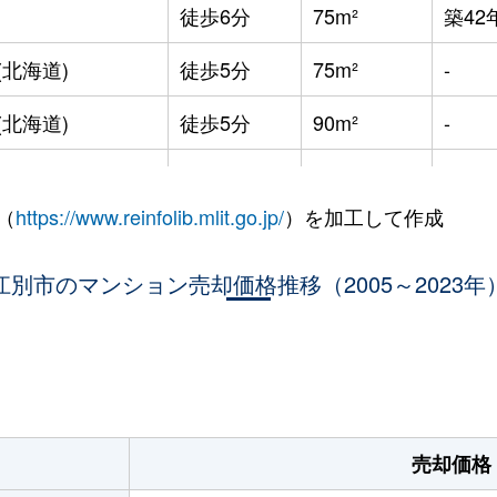
徒歩6分
75m²
築42
(北海道)
徒歩5分
75m²
-
(北海道)
徒歩5分
90m²
-
徒歩3分
75m²
-
（
https://www.reinfolib.mlit.go.jp/
）を加工して作成
徒歩23分
25m²
築32
江別市のマンション売却価格推移（2005～2023年
徒歩23分
20m²
築32
徒歩23分
20m²
築32
。
徒歩23分
25m²
築32
徒歩45分
75m²
築29
売却価格
徒歩25分
80m²
築32