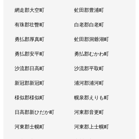
網走郡大空町
虻田郡豊浦町
有珠郡壮瞥町
白老郡白老町
勇払郡厚真町
虻田郡洞爺湖町
勇払郡安平町
勇払郡むかわ町
沙流郡日高町
沙流郡平取町
新冠郡新冠町
浦河郡浦河町
様似郡様似町
幌泉郡えりも町
日高郡新ひだか町
河東郡音更町
河東郡士幌町
河東郡上士幌町