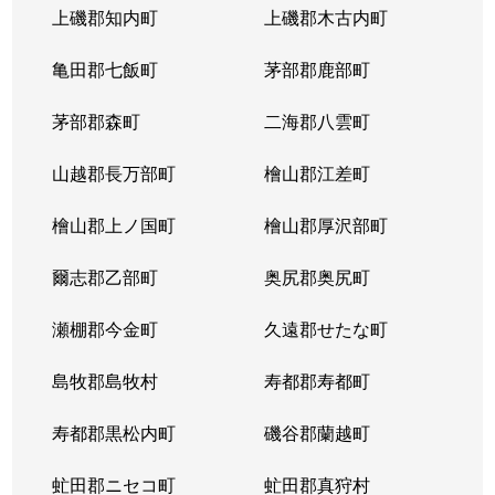
上磯郡知内町
上磯郡木古内町
亀田郡七飯町
茅部郡鹿部町
茅部郡森町
二海郡八雲町
山越郡長万部町
檜山郡江差町
檜山郡上ノ国町
檜山郡厚沢部町
爾志郡乙部町
奥尻郡奥尻町
瀬棚郡今金町
久遠郡せたな町
島牧郡島牧村
寿都郡寿都町
寿都郡黒松内町
磯谷郡蘭越町
虻田郡ニセコ町
虻田郡真狩村