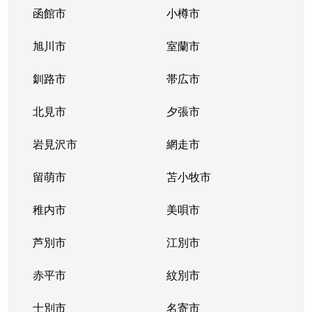
函館市
小樽市
旭川市
室蘭市
釧路市
帯広市
北見市
夕張市
岩見沢市
網走市
留萌市
苫小牧市
稚内市
美唄市
芦別市
江別市
赤平市
紋別市
士別市
名寄市