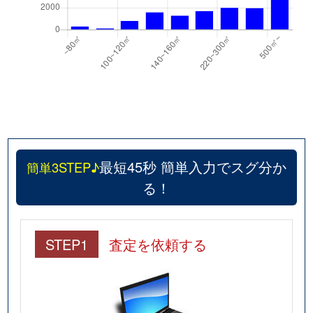
最短45秒 簡単入力でスグ分か
簡単3STEP♪
る！
STEP1
査定を依頼する