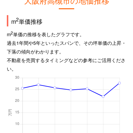
大阪府高槻市の地価推移
白梅町
5,200万円
高槻
徒歩3分
2
m
単価推移
白梅町
8,800万円
高槻
徒歩4分
2
m
単価の推移を表したグラフです。
白梅町
6,000万円
高槻
徒歩6分
過去1年間や5年といったスパンで、その坪単価の上昇・
下落の傾向がわかります。
白梅町
7,900万円
高槻
徒歩7分
不動産を売買するタイミングなどの参考にご活用くださ
白梅町
7,000万円
高槻
徒歩6分
い。
白梅町
8,100万円
高槻
徒歩6分
八丁西町
4,100万円
高槻
徒歩9分
八丁西町
4,800万円
高槻市
徒歩6分
氷室町
3,200万円
摂津富田
徒歩21