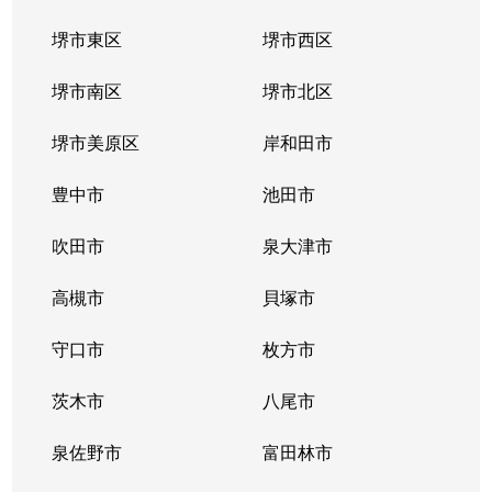
堺市東区
堺市西区
清福寺町
3,600万円
高槻
徒歩14
堺市南区
堺市北区
高槻町
6,700万円
高槻
徒歩3分
堺市美原区
岸和田市
千代田町
1,600万円
高槻市
徒歩11
豊中市
池田市
千代田町
1,500万円
高槻市
徒歩11
吹田市
泉大津市
千代田町
1,700万円
高槻市
徒歩11
高槻市
貝塚市
塚原
400万円
摂津富田
徒歩45
守口市
枚方市
塚原
530万円
摂津富田
徒歩45
茨木市
八尾市
塚原
2,400万円
摂津富田
徒歩45
泉佐野市
富田林市
塚原
2,000万円
摂津富田
徒歩45