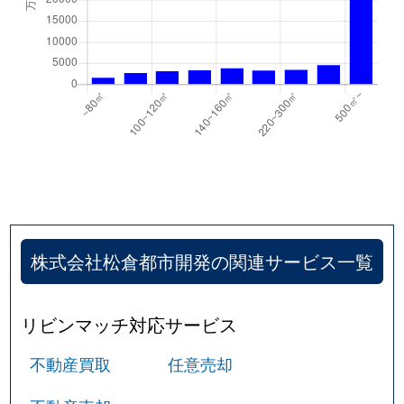
南大樋町
1,200万円
高槻市
徒歩45
南大樋町
1,500万円
高槻市
徒歩45
南大樋町
1,300万円
高槻市
徒歩45
南大樋町
1,600万円
高槻市
徒歩45
南総持寺町
1,500万円
総持寺
徒歩6分
宮之川原
3,400万円
高槻
徒歩45
株式会社松倉都市開発の関連サービス一覧
宮野町
1,100万円
高槻市
徒歩19
リビンマッチ対応サービス
宮野町
1,800万円
高槻市
徒歩19
不動産買取
任意売却
宮野町
3,200万円
高槻市
徒歩16