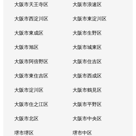
古曽部町
4,300万円
高槻
徒歩10
大阪市天王寺区
大阪市浪速区
古曽部町
4,700万円
高槻
徒歩9分
大阪市西淀川区
大阪市東淀川区
古曽部町
4,700万円
高槻
徒歩10
大阪市東成区
大阪市生野区
沢良木町
3,400万円
高槻市
徒歩12
大阪市旭区
大阪市城東区
沢良木町
3,800万円
高槻市
徒歩14
大阪市阿倍野区
大阪市住吉区
沢良木町
3,500万円
高槻市
徒歩12
大阪市東住吉区
大阪市西成区
城西町
3,900万円
高槻市
徒歩11
大阪市淀川区
大阪市鶴見区
城北町
4,900万円
高槻市
徒歩4分
大阪市住之江区
大阪市平野区
城北町
大阪市北区
5,000万円
大阪市中央区
高槻市
徒歩1分
堺市堺区
堺市中区
城北町
5,600万円
高槻市
徒歩1分