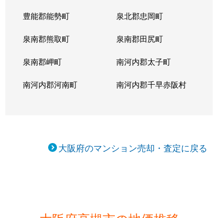
富田丘町
4,800万円
摂津富田
徒歩8分
豊能郡能勢町
泉北郡忠岡町
富田丘町
3,000万円
摂津富田
徒歩3分
泉南郡熊取町
泉南郡田尻町
富田町
2,500万円
摂津富田
徒歩3分
泉南郡岬町
南河内郡太子町
富田町
1,800万円
摂津富田
徒歩2分
南河内郡河南町
南河内郡千早赤阪村
富田町
2,400万円
摂津富田
徒歩3分
富田町
2,800万円
富田(大阪)
徒歩4分
奈佐原
1,900万円
摂津富田
徒歩45
大阪府のマンション売却・査定に戻る
奈佐原
1,700万円
摂津富田
徒歩45
奈佐原
3,100万円
摂津富田
徒歩45
西真上
3,900万円
高槻
徒歩19