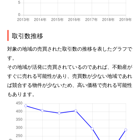
日吉台四番町
2,800万円
高槻
徒歩45
日吉台四番町
2,700万円
高槻
徒歩45
取引数推移
別所中の町
4,600万円
高槻
徒歩18
対象の地域の売買された取引数の推移を表したグラフで
別所本町
2,900万円
高槻
徒歩29
す。
その地域が活発に売買されているのであれば、不動産が
別所本町
1,500万円
高槻
徒歩28
すぐに売れる可能性があり、売買数が少ない地域であれ
別所本町
2,100万円
高槻
徒歩24
ば競合する物件が少ないため、高い価格で売れる可能性
もあります。
別所本町
1,900万円
高槻市
徒歩24
真上町
1,900万円
高槻
徒歩16
真上町
2,100万円
高槻
徒歩16