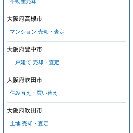
不動産売却
宮野町
1,800万円
高槻市
徒歩16
宮野町
1,100万円
高槻市
徒歩16
大阪府高槻市
宮野町
3,100万円
高槻市
徒歩16
マンション 売却・査定
宮野町
650万円
高槻市
徒歩19
大阪府豊中市
宮野町
1,300万円
高槻市
徒歩18
一戸建て 売却・査定
宮野町
3,800万円
高槻市
徒歩21
大阪府吹田市
紫町
6,000万円
高槻
徒歩12
住み替え・買い替え
紫町
4,500万円
高槻
徒歩13
大阪府吹田市
土地 売却・査定