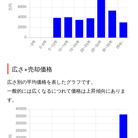
緑が丘
3,800万円
高槻
徒歩23
南芥川町
5,600万円
高槻
徒歩3分
南芥川町
1,500万円
高槻
徒歩5分
南芥川町
880万円
高槻
徒歩5分
広さ×売却価格
南芥川町
2,000万円
高槻
徒歩6分
広さ別の平均価格を表したグラフです。
南芥川町
680万円
高槻
徒歩5分
一般的には広くなるにつれて価格は上昇傾向にありま
す。
南芥川町
1,100万円
高槻
徒歩5分
南芥川町
4,000万円
高槻
徒歩4分
南芥川町
150万円
高槻
徒歩5分