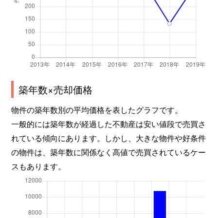
真上町
1,900万円
高槻
徒歩26
真上町
900万円
高槻
徒歩9分
真上町
770万円
高槻
徒歩16
真上町
1,800万円
高槻
徒歩25
築年数×売却価格
牧田町
780万円
総持寺
徒歩26
物件の築年数別の平均価格を表したグラフです。
牧田町
250万円
富田(大阪)
徒歩45
一般的には築年数が経過した不動産は安い値段で売買さ
れている傾向にあります。しかし、大きな物件や好条件
松が丘
900万円
高槻
徒歩45
の物件は、築年数に関係なく高値で売買されているケー
スもあります。
松が丘
950万円
高槻
徒歩45
松が丘
1,300万円
高槻
徒歩45
松原町
4,500万円
高槻市
徒歩9分