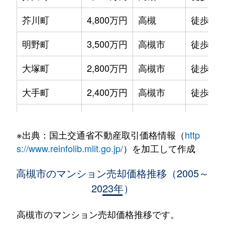
芥川町
4,800万円
高槻
徒歩3分
明野町
3,500万円
高槻市
徒歩14
大塚町
2,800万円
高槻市
徒歩45
大手町
2,400万円
高槻市
徒歩6分
大手町
1,900万円
高槻市
徒歩7分
※出典：国土交通省不動産取引価格情報（
http
大畑町
4,300万円
摂津富田
徒歩3分
s://www.reinfolib.mlit.go.jp/
）を加工して作成
大畑町
3,500万円
摂津富田
徒歩4分
高槻市のマンション売却価格推移（2005～
2023年）
大畑町
2,100万円
摂津富田
徒歩4分
大畑町
3,700万円
摂津富田
徒歩4分
高槻市のマンション売却価格推移です。