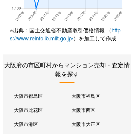
北柳川町
1,300万円
総持寺
徒歩13
高西町
3,800万円
高槻市
徒歩18
※出典：国土交通省不動産取引価格情報 （
http
古曽部町
1,400万円
高槻
徒歩11
s://www.reinfolib.mlit.go.jp/
）を加工して作成
古曽部町
1,600万円
高槻
徒歩13
大阪府の市区町村からマンション売却・査定情
古曽部町
2,100万円
高槻
徒歩11
報を探す
古曽部町
1,900万円
高槻
徒歩11
古曽部町
2,200万円
高槻
徒歩13
大阪市都島区
大阪市福島区
古曽部町
600万円
高槻
徒歩12
大阪市此花区
大阪市西区
古曽部町
5,000万円
高槻
徒歩9分
大阪市港区
大阪市大正区