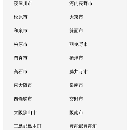
寝屋川市
河内長野市
塚原
690万円
摂津富田
徒歩45
松原市
大東市
塚原
400万円
摂津富田
徒歩45
和泉市
箕面市
塚原
2,100万円
摂津富田
徒歩45
柏原市
羽曳野市
天神町
6,800万円
高槻
徒歩8分
門真市
摂津市
殿町
2,200万円
高槻
徒歩16
高石市
藤井寺市
殿町
4,800万円
高槻
徒歩13
東大阪市
泉南市
富田丘町
2,000万円
摂津富田
徒歩7分
四條畷市
交野市
富田丘町
2,800万円
摂津富田
徒歩5分
大阪狭山市
阪南市
富田丘町
3,600万円
摂津富田
徒歩4分
三島郡島本町
豊能郡豊能町