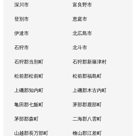
深川市
富良野市
北３条西
1,700万円
西11丁目
登別市
恵庭市
北３条西
1,400万円
西11丁目
伊達市
北広島市
北３条西
2,900万円
西11丁目
石狩市
北斗市
北３条西
3,800万円
西18丁目
石狩郡当別町
石狩郡新篠津村
北３条西
450万円
西18丁目
松前郡松前町
松前郡福島町
北３条西
550万円
西18丁目
上磯郡知内町
上磯郡木古内町
北３条西
360万円
西18丁目
亀田郡七飯町
茅部郡鹿部町
北３条西
1,300万円
西28丁目
茅部郡森町
二海郡八雲町
北３条西
3,100万円
西28丁目
山越郡長万部町
檜山郡江差町