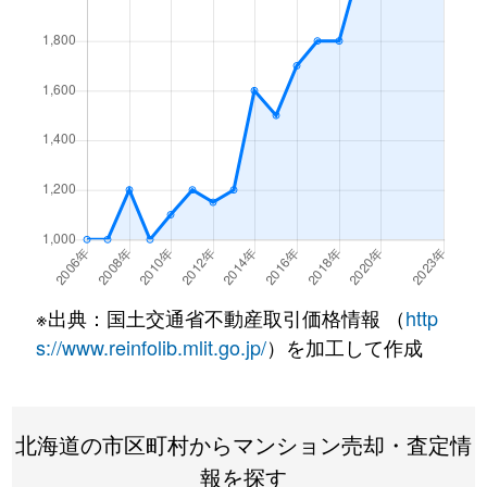
北１条西
4,500万円
西18丁目
北１条西
1,500万円
西18丁目
北１条西
390万円
円山公園
北１条西
2,000万円
円山公園
北１条西
2,000万円
円山公園
北１条西
400万円
円山公園
※出典：国土交通省不動産取引価格情報 （
http
北１条西
6,000万円
円山公園
s://www.reinfolib.mlit.go.jp/
）を加工して作成
北１条西
4,400万円
円山公園
北海道の市区町村からマンション売却・査定情
北１条西
2,300万円
円山公園
報を探す