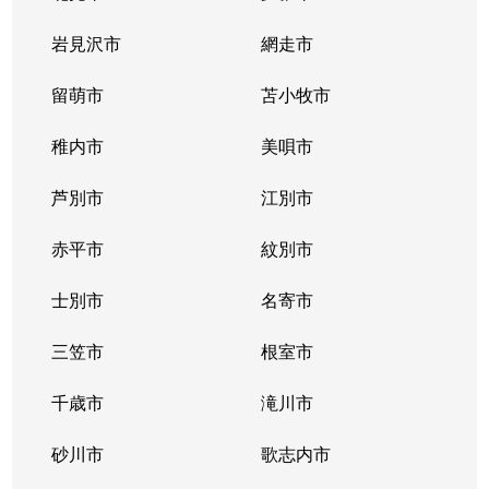
北２条西
800万円
西11丁目
岩見沢市
網走市
北２条西
留萌市
550万円
苫小牧市
西11丁目
稚内市
美唄市
北２条西
1,800万円
西18丁目
芦別市
江別市
北２条西
2,300万円
円山公園
赤平市
紋別市
北２条東
3,000万円
苗穂
士別市
名寄市
北２条東
3,200万円
苗穂
三笠市
根室市
北２条東
3,900万円
バスセンター前
千歳市
滝川市
北３条西
4,400万円
札幌(ＪＲ)
砂川市
歌志内市
北３条西
6,300万円
札幌(ＪＲ)