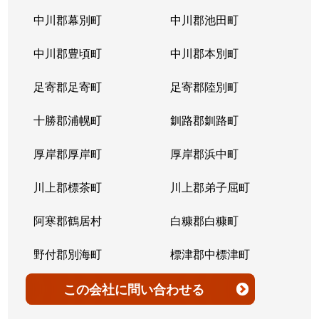
北７条西
4,200万円
桑園
中川郡幕別町
中川郡池田町
北７条西
300万円
桑園
中川郡豊頃町
中川郡本別町
北７条西
2,200万円
桑園
足寄郡足寄町
足寄郡陸別町
北７条西
1,500万円
西28丁目
十勝郡浦幌町
釧路郡釧路町
北７条西
900万円
西28丁目
厚岸郡厚岸町
厚岸郡浜中町
北７条西
2,600万円
西28丁目
川上郡標茶町
川上郡弟子屈町
北７条西
2,300万円
西28丁目
阿寒郡鶴居村
白糠郡白糠町
北７条西
2,900万円
西28丁目
野付郡別海町
標津郡中標津町
北７条西
3,100万円
西28丁目
標津郡標津町
目梨郡羅臼町
この会社
に問い合わせる
北８条西
3,600万円
桑園