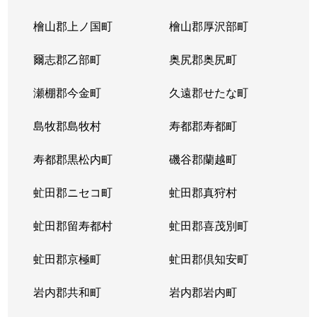
北３条東
4,300万円
苗穂
檜山郡上ノ国町
檜山郡厚沢部町
北３条東
3,200万円
苗穂
爾志郡乙部町
奥尻郡奥尻町
北３条東
4,800万円
苗穂
瀬棚郡今金町
久遠郡せたな町
北３条東
6,400万円
苗穂
島牧郡島牧村
寿都郡寿都町
北３条東
5,500万円
バスセンター前
寿都郡黒松内町
磯谷郡蘭越町
北３条東
2,900万円
バスセンター前
虻田郡ニセコ町
虻田郡真狩村
北３条東
4,700万円
バスセンター前
虻田郡留寿都村
虻田郡喜茂別町
北３条東
5,100万円
バスセンター前
虻田郡京極町
虻田郡倶知安町
北４条西
1,700万円
札幌(ＪＲ)
岩内郡共和町
岩内郡岩内町
北４条西
2,800万円
西11丁目