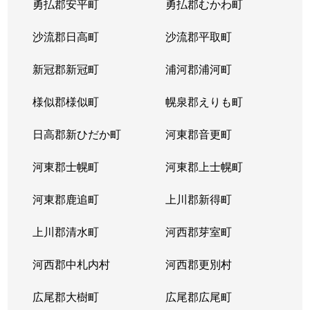
勇払郡安平町
勇払郡むかわ町
北６条西
1,700万円
桑園
沙流郡日高町
沙流郡平取町
北６条西
1,200万円
桑園
新冠郡新冠町
浦河郡浦河町
北６条西
3,200万円
桑園
様似郡様似町
幌泉郡えりも町
北６条西
1,700万円
西11丁目
日高郡新ひだか町
河東郡音更町
北６条西
1,600万円
西28丁目
河東郡士幌町
河東郡上士幌町
北６条西
160万円
西28丁目
河東郡鹿追町
上川郡新得町
北６条西
220万円
西28丁目
上川郡清水町
河西郡芽室町
北６条西
4,000万円
西28丁目
河西郡中札内村
河西郡更別村
北６条西
3,200万円
西28丁目
広尾郡大樹町
広尾郡広尾町