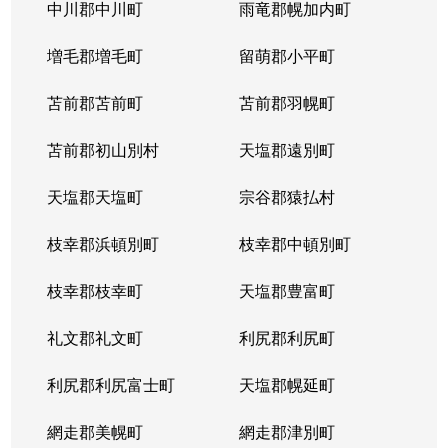
北５条西
1,200万円
札幌(ＪＲ)
中川郡中川町
雨竜郡幌加内町
北５条西
80万円
さっぽろ(札幌市営)
増毛郡増毛町
留萌郡小平町
北５条西
苫前郡苫前町
2,000万円
苫前郡羽幌町
桑園
苫前郡初山別村
天塩郡遠別町
北５条西
1,500万円
桑園
天塩郡天塩町
宗谷郡猿払村
北５条西
1,900万円
桑園
枝幸郡浜頓別町
枝幸郡中頓別町
北５条西
800万円
西18丁目
枝幸郡枝幸町
天塩郡豊富町
北５条西
7,200万円
西28丁目
礼文郡礼文町
利尻郡利尻町
北５条西
3,000万円
西28丁目
利尻郡利尻富士町
天塩郡幌延町
北５条西
3,900万円
西28丁目
網走郡美幌町
網走郡津別町
北５条西
790万円
西28丁目