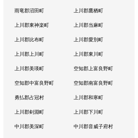
北４条東
5,200万円
札幌(ＪＲ)
雨竜郡沼田町
上川郡鷹栖町
北４条東
2,900万円
札幌(ＪＲ)
上川郡東神楽町
上川郡当麻町
北４条東
5,700万円
札幌(ＪＲ)
上川郡比布町
上川郡愛別町
北４条東
4,900万円
札幌(ＪＲ)
上川郡上川町
上川郡東川町
北４条東
4,000万円
札幌(ＪＲ)
上川郡美瑛町
空知郡上富良野町
北４条東
3,300万円
札幌(ＪＲ)
空知郡中富良野町
空知郡南富良野町
北５条西
5,500万円
札幌(ＪＲ)
勇払郡占冠村
上川郡和寒町
北５条西
480万円
札幌(ＪＲ)
上川郡剣淵町
上川郡下川町
北５条西
3,900万円
札幌(ＪＲ)
中川郡美深町
中川郡音威子府村