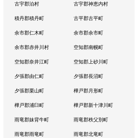
古宇郡泊村
古宇郡神恵内村
北４条西
3,100万円
西11丁目
積丹郡積丹町
古平郡古平町
北４条西
700万円
西11丁目
余市郡仁木町
余市郡余市町
北４条西
2,300万円
西18丁目
余市郡赤井川村
空知郡南幌町
北４条西
2,900万円
西18丁目
空知郡奈井江町
空知郡上砂川町
北４条西
3,900万円
西18丁目
夕張郡由仁町
夕張郡長沼町
北４条西
2,700万円
西28丁目
夕張郡栗山町
樺戸郡月形町
北４条東
3,300万円
札幌(ＪＲ)
樺戸郡浦臼町
樺戸郡新十津川町
北４条東
2,800万円
札幌(ＪＲ)
雨竜郡妹背牛町
雨竜郡秩父別町
北４条東
3,100万円
札幌(ＪＲ)
雨竜郡雨竜町
雨竜郡北竜町