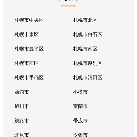
北１条東
2,100万円
苗穂
北１条東
2,100万円
苗穂
札幌市中央区
札幌市北区
北１条東
2,800万円
苗穂
札幌市東区
札幌市白石区
北１条東
4,500万円
バスセンター前
札幌市豊平区
札幌市南区
北１条東
3,700万円
バスセンター前
札幌市西区
札幌市厚別区
北１条東
4,200万円
バスセンター前
札幌市手稲区
札幌市清田区
北１条東
4,700万円
バスセンター前
函館市
小樽市
北１条東
3,900万円
バスセンター前
旭川市
室蘭市
北２条西
1,600万円
西11丁目
釧路市
帯広市
北２条西
3,700万円
西11丁目
北見市
夕張市