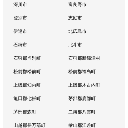
深川市
富良野市
北３条西
1,700万円
西11丁目
登別市
恵庭市
北３条西
1,400万円
西11丁目
伊達市
北広島市
北３条西
2,900万円
西11丁目
石狩市
北斗市
北３条西
3,800万円
西18丁目
石狩郡当別町
石狩郡新篠津村
北３条西
450万円
西18丁目
松前郡松前町
松前郡福島町
北３条西
550万円
西18丁目
上磯郡知内町
上磯郡木古内町
北３条西
360万円
西18丁目
亀田郡七飯町
茅部郡鹿部町
北３条西
1,300万円
西28丁目
茅部郡森町
二海郡八雲町
北３条西
3,100万円
西28丁目
山越郡長万部町
檜山郡江差町