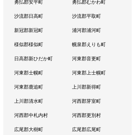
勇払郡安平町
勇払郡むかわ町
北６条西
1,700万円
桑園
沙流郡日高町
沙流郡平取町
北６条西
1,200万円
桑園
新冠郡新冠町
浦河郡浦河町
北６条西
3,200万円
桑園
様似郡様似町
幌泉郡えりも町
北６条西
1,700万円
西11丁目
日高郡新ひだか町
河東郡音更町
北６条西
1,600万円
西28丁目
河東郡士幌町
河東郡上士幌町
北６条西
160万円
西28丁目
河東郡鹿追町
上川郡新得町
北６条西
220万円
西28丁目
上川郡清水町
河西郡芽室町
北６条西
4,000万円
西28丁目
河西郡中札内村
河西郡更別村
北６条西
3,200万円
西28丁目
広尾郡大樹町
広尾郡広尾町