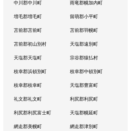
北５条西
1,200万円
札幌(ＪＲ)
中川郡中川町
雨竜郡幌加内町
北５条西
80万円
さっぽろ(札幌市営)
増毛郡増毛町
留萌郡小平町
北５条西
苫前郡苫前町
2,000万円
苫前郡羽幌町
桑園
苫前郡初山別村
天塩郡遠別町
北５条西
1,500万円
桑園
天塩郡天塩町
宗谷郡猿払村
北５条西
1,900万円
桑園
枝幸郡浜頓別町
枝幸郡中頓別町
北５条西
800万円
西18丁目
枝幸郡枝幸町
天塩郡豊富町
北５条西
7,200万円
西28丁目
礼文郡礼文町
利尻郡利尻町
北５条西
3,000万円
西28丁目
利尻郡利尻富士町
天塩郡幌延町
北５条西
3,900万円
西28丁目
網走郡美幌町
網走郡津別町
北５条西
790万円
西28丁目