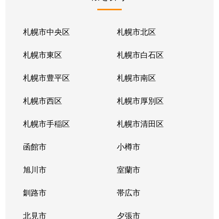
北１条東
2,100万円
苗穂
北１条東
2,100万円
苗穂
札幌市中央区
札幌市北区
北１条東
2,800万円
苗穂
札幌市東区
札幌市白石区
北１条東
4,500万円
バスセンター前
札幌市豊平区
札幌市南区
北１条東
3,700万円
バスセンター前
札幌市西区
札幌市厚別区
北１条東
4,200万円
バスセンター前
札幌市手稲区
札幌市清田区
北１条東
4,700万円
バスセンター前
函館市
小樽市
北１条東
3,900万円
バスセンター前
旭川市
室蘭市
北２条西
1,600万円
西11丁目
釧路市
帯広市
北２条西
3,700万円
西11丁目
北見市
夕張市