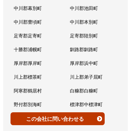
北７条西
4,200万円
桑園
中川郡幕別町
中川郡池田町
北７条西
300万円
桑園
中川郡豊頃町
中川郡本別町
北７条西
2,200万円
桑園
足寄郡足寄町
足寄郡陸別町
北７条西
1,500万円
西28丁目
十勝郡浦幌町
釧路郡釧路町
北７条西
900万円
西28丁目
厚岸郡厚岸町
厚岸郡浜中町
北７条西
2,600万円
西28丁目
川上郡標茶町
川上郡弟子屈町
北７条西
2,300万円
西28丁目
阿寒郡鶴居村
白糠郡白糠町
北７条西
2,900万円
西28丁目
野付郡別海町
標津郡中標津町
北７条西
3,100万円
西28丁目
標津郡標津町
目梨郡羅臼町
この会社
に問い合わせる
北８条西
3,600万円
桑園