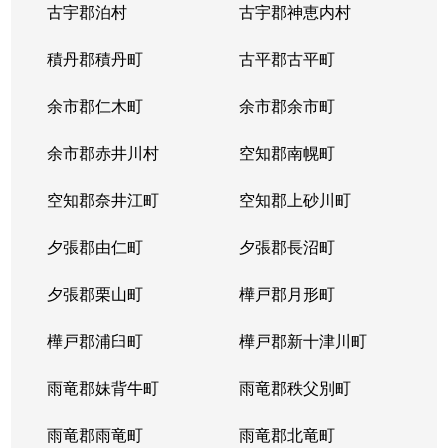
古宇郡泊村
古宇郡神恵内村
北４条西
3,100万円
西11丁目
積丹郡積丹町
古平郡古平町
北４条西
700万円
西11丁目
余市郡仁木町
余市郡余市町
北４条西
2,300万円
西18丁目
余市郡赤井川村
空知郡南幌町
北４条西
2,900万円
西18丁目
空知郡奈井江町
空知郡上砂川町
北４条西
3,900万円
西18丁目
夕張郡由仁町
夕張郡長沼町
北４条西
2,700万円
西28丁目
夕張郡栗山町
樺戸郡月形町
北４条東
3,300万円
札幌(ＪＲ)
樺戸郡浦臼町
樺戸郡新十津川町
北４条東
2,800万円
札幌(ＪＲ)
雨竜郡妹背牛町
雨竜郡秩父別町
北４条東
3,100万円
札幌(ＪＲ)
雨竜郡雨竜町
雨竜郡北竜町