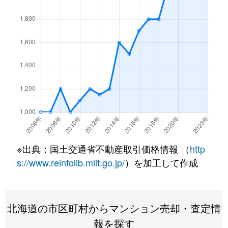
北１条西
4,500万円
西18丁目
北１条西
1,500万円
西18丁目
北１条西
390万円
円山公園
北１条西
2,000万円
円山公園
北１条西
2,000万円
円山公園
北１条西
400万円
円山公園
※出典：国土交通省不動産取引価格情報 （
http
北１条西
6,000万円
円山公園
s://www.reinfolib.mlit.go.jp/
）を加工して作成
北１条西
4,400万円
円山公園
北海道の市区町村からマンション売却・査定情
北１条西
2,300万円
円山公園
報を探す