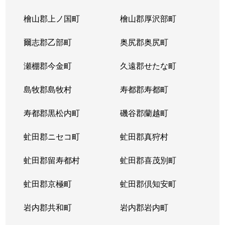
北３条東
4,300万円
苗穂
檜山郡上ノ国町
檜山郡厚沢部町
北３条東
3,200万円
苗穂
爾志郡乙部町
奥尻郡奥尻町
北３条東
4,800万円
苗穂
瀬棚郡今金町
久遠郡せたな町
北３条東
6,400万円
苗穂
島牧郡島牧村
寿都郡寿都町
北３条東
5,500万円
バスセンター前
寿都郡黒松内町
磯谷郡蘭越町
北３条東
2,900万円
バスセンター前
虻田郡ニセコ町
虻田郡真狩村
北３条東
4,700万円
バスセンター前
虻田郡留寿都村
虻田郡喜茂別町
北３条東
5,100万円
バスセンター前
虻田郡京極町
虻田郡倶知安町
北４条西
1,700万円
札幌(ＪＲ)
岩内郡共和町
岩内郡岩内町
北４条西
2,800万円
西11丁目