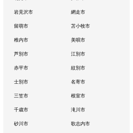
北２条西
800万円
西11丁目
岩見沢市
網走市
北２条西
留萌市
550万円
苫小牧市
西11丁目
稚内市
美唄市
北２条西
1,800万円
西18丁目
芦別市
江別市
北２条西
2,300万円
円山公園
赤平市
紋別市
北２条東
3,000万円
苗穂
士別市
名寄市
北２条東
3,200万円
苗穂
三笠市
根室市
北２条東
3,900万円
バスセンター前
千歳市
滝川市
北３条西
4,400万円
札幌(ＪＲ)
砂川市
歌志内市
北３条西
6,300万円
札幌(ＪＲ)