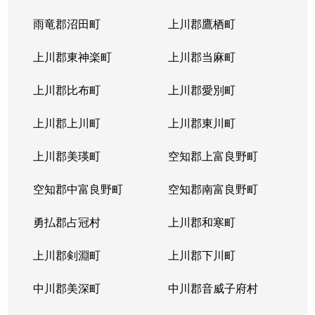
北４条東
5,200万円
札幌(ＪＲ)
雨竜郡沼田町
上川郡鷹栖町
北４条東
2,900万円
札幌(ＪＲ)
上川郡東神楽町
上川郡当麻町
北４条東
5,700万円
札幌(ＪＲ)
上川郡比布町
上川郡愛別町
北４条東
4,900万円
札幌(ＪＲ)
上川郡上川町
上川郡東川町
北４条東
4,000万円
札幌(ＪＲ)
上川郡美瑛町
空知郡上富良野町
北４条東
3,300万円
札幌(ＪＲ)
空知郡中富良野町
空知郡南富良野町
北５条西
5,500万円
札幌(ＪＲ)
勇払郡占冠村
上川郡和寒町
北５条西
480万円
札幌(ＪＲ)
上川郡剣淵町
上川郡下川町
北５条西
3,900万円
札幌(ＪＲ)
中川郡美深町
中川郡音威子府村